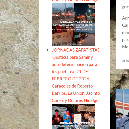
grie
Adr
Cal
man
par
Man
JORNADAS ZAPATISTAS
«Justicia para Samir y
are
autodeterminación para
los pueblos». 21 DE
FEBRERO DE 2026,
Caracoles de Roberto
Barrios, La Unión, Jacinto
Canek y Dolores Hidalgo