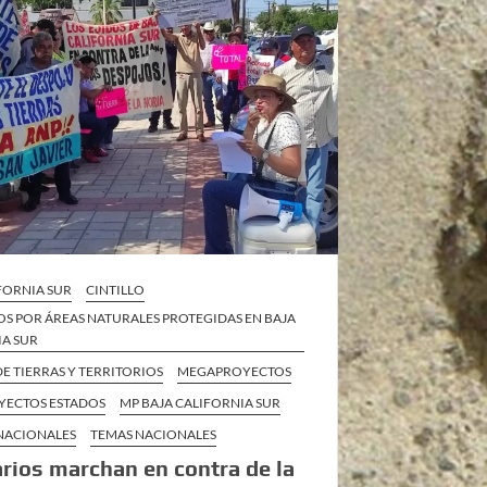
FORNIA SUR
CINTILLO
S POR ÁREAS NATURALES PROTEGIDAS EN BAJA
IA SUR
E TIERRAS Y TERRITORIOS
MEGAPROYECTOS
ECTOS ESTADOS
MP BAJA CALIFORNIA SUR
 NACIONALES
TEMAS NACIONALES
arios marchan en contra de la