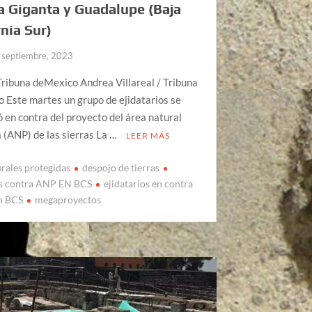
 Giganta y Guadalupe (Baja
rnia Sur)
 septiembre, 2023
ribuna deMexico Andrea Villareal / Tribuna
 Este martes un grupo de ejidatarios se
 en contra del proyecto del área natural
 (ANP) de las sierras La …
LEER MÁS
urales protegidas
despojo de tierras
os contra ANP EN BCS
ejidatarios en contra
n BCS
megaproyectos