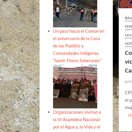
BAJ
FEM
Un paso hacia el Común en
LA 
el aniversario de la Casa
NOT
de los Pueblos y
Co
Comunidades Indígenas
“Samir Flores Soberanes”
ví
Ca
grie
CPS
el 
muj
Organizaciones invitan a
L
la VI Asamblea Nacional
por el Agua y, la Vida y el