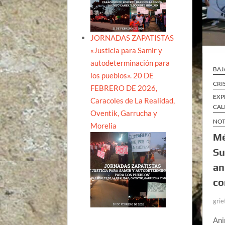
JORNADAS ZAPATISTAS
«Justicia para Samir y
autodeterminación para
BAJ
los pueblos». 20 DE
CRI
FEBRERO DE 2026,
EXP
Caracoles de La Realidad,
CAL
Oventik, Garrucha y
NOT
Morelia
Mé
Su
an
co
grie
Ani