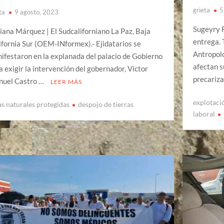
grieta
5
ta
9 agosto, 2023
Sugeyry 
iana Márquez | El Sudcaliforniano La Paz, Baja
entrega. 
ifornia Sur (OEM-INformex).- Ejidatarios se
Antropol
ifestaron en la explanada del palacio de Gobierno
afectan s
a exigir la intervención del gobernador, Víctor
precariza
uel Castro …
LEER MÁS
explotaci
as naturales protegidas
despojo de tierras
laboral