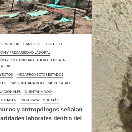
FORNIA SUR
CAMPECHE
CINTILLO
IÓN Y PRECARIEDAD LABORAL
IÓN Y PRECARIEDAD LABORAL EN BAJA
IA SUR
YECTOS
MEGAPROYECTOS ESTADOS
ECHE
MP QUINTANA ROO
MP YUCATÁN
 NACIONALES
QUINTANA ROO
CIONALES
TREN MAYA
YUCATÁN
micos y antropólogos señalan
laridades laborales dentro del