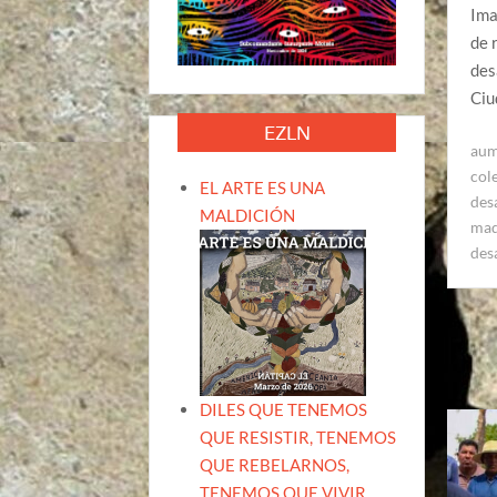
Ima
de 
des
Ciu
EZLN
aum
col
EL ARTE ES UNA
des
MALDICIÓN
mad
des
DILES QUE TENEMOS
QUE RESISTIR, TENEMOS
QUE REBELARNOS,
TENEMOS QUE VIVIR.