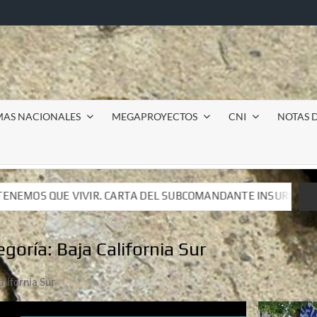
MAS NACIONALES
MEGAPROYECTOS
CNI
NOTAS D
TA DEL SUBCOMANDANTE INSURGENTE MOISÉS A LUIS DE TAVI
TA DEL SUBCOMANDANTE INSURGENTE MOISÉS A LUIS DE TAVI
egoría:
Baja California Sur
alifornia Sur