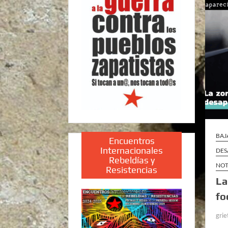
BAJ
Encuentros
Internacionales
DES
Rebeldías y
NOT
Resistencias
La
fo
grie