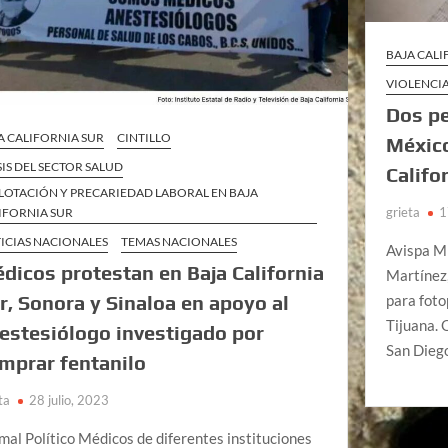
BAJA CAL
VIOLENCIA
Dos pe
A CALIFORNIA SUR
CINTILLO
México
SIS DEL SECTOR SALUD
Califo
LOTACIÓN Y PRECARIEDAD LABORAL EN BAJA
grieta
1
IFORNIA SUR
ICIAS NACIONALES
TEMAS NACIONALES
Avispa Mi
dicos protestan en Baja California
Martínez,
r, Sonora y Sinaloa en apoyo al
para foto
Tijuana. 
estesiólogo investigado por
San Dieg
mprar fentanilo
ta
28 julio, 2023
mal Político Médicos de diferentes instituciones