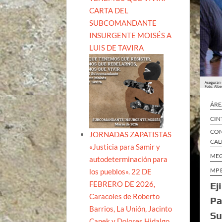
CARTA DEL
SUBCOMANDANTE
INSURGENTE MOISÉS A
LUIS DE TAVIRA
ÁRE
CIN
CON
JORNADAS ZAPATISTAS
CAL
«Justicia para Samir y
ME
autodeterminación para
MP 
los pueblos». 22 DE
FEBRERO DE 2026,
Ej
Caracoles de Roberto
Pa
Barrios, La Unión, Jacinto
Su
Canek y Dolores Hidalgo