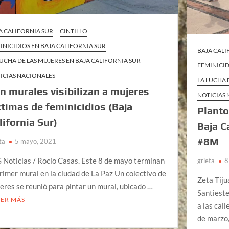
A CALIFORNIA SUR
CINTILLO
INICIDIOS EN BAJA CALIFORNIA SUR
BAJA CALI
LUCHA DE LAS MUJERES EN BAJA CALIFORNIA SUR
FEMINICID
ICIAS NACIONALES
LA LUCHA 
n murales visibilizan a mujeres
NOTICIAS
ctimas de feminicidios (Baja
Planto
lifornia Sur)
Baja C
#8M
ta
5 mayo, 2021
 Noticias / Rocío Casas. Este 8 de mayo terminan
grieta
8
primer mural en la ciudad de La Paz Un colectivo de
Zeta Tiju
eres se reunió para pintar un mural, ubicado …
Santieste
EER MÁS
a las cal
de marzo,