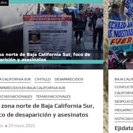
A CALIFORNIA SUR
CINTILLO
DESAPARECIDOS
BAJA CALI
CONFLICTO
APARECIDOS EN BAJA CALIFORNIA SUR
CALIFORN
ICIAS NACIONALES
TEMAS NACIONALES
DESPOJO D
 zona norte de Baja California Sur,
MEGAPROY
co de desaparición y asesinatos
NOTICIAS
ta
29 mayo, 2025
Ejidat