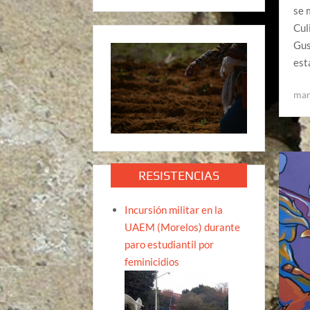
se 
Cul
Gus
est
mar
RESISTENCIAS
Incursión militar en la
UAEM (Morelos) durante
paro estudiantil por
feminicidios