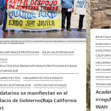
BAJA CALI
EXPLOTAC
EXPLOTAC
AS NATURALES PROTEGIDAS
BAJA CALIFORNIA SUR
CALIFORN
TILLO
MEGAPRO
FLICTOS POR ÁREAS NATURALES PROTEGIDAS EN BAJA
MP CAMP
IFORNIA SUR
NOTICIAS
GAPROYECTOS
MEGAPROYECTOS ESTADOS
TEMAS NA
BAJA CALIFORNIA SUR
NOTICIAS NACIONALES
Acadé
idatarios se manifiestan en el
irregu
lacio de Gobierno(Baja California
INAH
r)