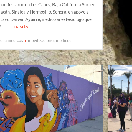
manifestaron en Los Cabos, Baja California Sur; en
iacán, Sinaloa y Hermosillo, Sonora, en apoyo a
tavo Darwin Aguirre, médico anestesiólogo que
á …
LEER MÁS
cha medicos
movilizaciones medicos