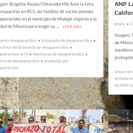
ANP La
gen: Brigette Reyes/ObturadorMX Ante la falta
respuestas en BCS, las familias de varios jóvenes
Califo
aparecidos en el municipio de Mulegé viajaron a la
grieta
5
dad de México para exigir su …
LEER MÁS
Imagen; T
ento desaparecidos
búsqueda de desaparecidos
de México
ectivos de búsqueda de desaparecidos
manifestó
aparecidos
fa
familiares de desaparecidos
protegida
res de desaparecidos
protestas por
aparecidos
areas nat
ejidatari
de ANP e