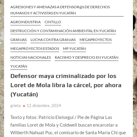
AGRESIONES Y AMENAZAS A DEFENSOR@S DE DERECHOS
HUMANOS Y ACTIVISTAS EN YUCATÁN
AGROINDUSTRIA
CINTILLO
DESTRUCCIÓN Y CONTAMINACIÓN AMBIENTAL EN YUCATÁN
GRANJAS
LUCHA CONTRA GRANJAS
MEGAPROYECTOS
MEGAPROYECTOS ESTADOS
MP YUCATÁN
NOTICIAS NACIONALES
RACISMO Y DESPRECIO EN YUCATÁN
YUCATÁN
Defensor maya criminalizado por los
Loret de Mola libra la cárcel, por ahora
(Yucatán)
grieta
12 diciembre, 2024
Texto y fotos: Patricio Eleisegui / Pie de Página Las
familias Loret de Mola y Coldwell buscan encarcelar a
Wilberth Nahuat Puc, el comisario de Santa María Chi que