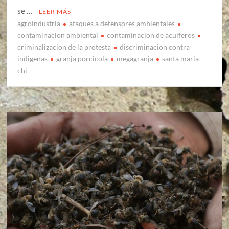
se …
LEER MÁS
agroindustria
ataques a defensores ambientales
contaminacion ambiental
contaminacion de acuiferos
criminalizacion de la protesta
discriminacion contra
indigenas
granja porcicola
megagranja
santa maria
chi