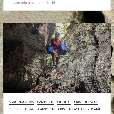
megagranja
santa maria chi
AGROINDUSTRIA
CAMPECHE
CINTILLO
CRISIS DEL AGUA
CRISIS DEL AGUA EN CAMPECHE
CRISIS DEL AGUA EN YUCATÁN