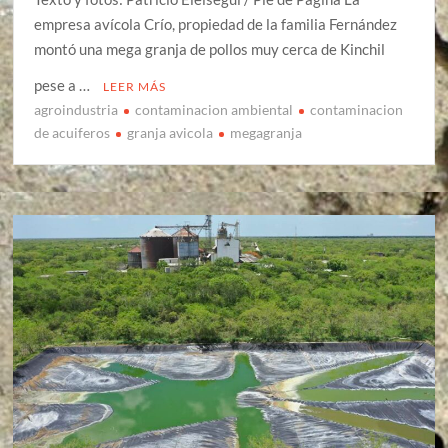
empresa avícola Crío, propiedad de la familia Fernández
montó una mega granja de pollos muy cerca de Kinchil
pese a …
LEER MÁS
agroindustria
contaminacion ambiental
contaminacion
de acuiferos
granja avicola
megagranja