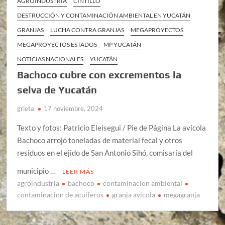
AGROINDUSTRIA
CINTILLO
DESTRUCCIÓN Y CONTAMINACIÓN AMBIENTAL EN YUCATÁN
GRANJAS
LUCHA CONTRA GRANJAS
MEGAPROYECTOS
MEGAPROYECTOS ESTADOS
MP YUCATÁN
NOTICIAS NACIONALES
YUCATÁN
Bachoco cubre con excrementos la
selva de Yucatán
grieta
17 noviembre, 2024
Texto y fotos: Patricio Eleisegui / Pie de Página La avícola
Bachoco arrojó toneladas de material fecal y otros
residuos en el ejido de San Antonio Sihó, comisaría del
municipio …
LEER MÁS
agroindustria
bachoco
contaminacion ambiental
contaminacion de acuiferos
granja avicola
megagranja