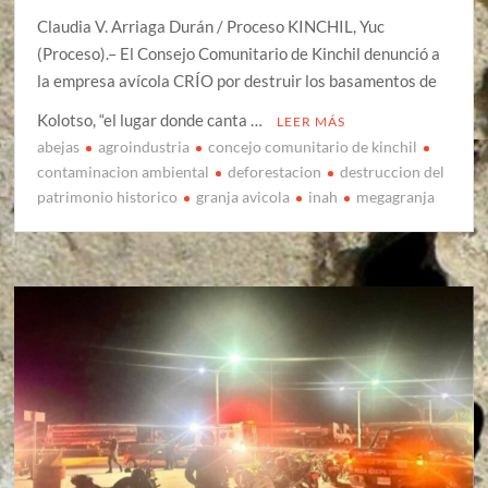
Claudia V. Arriaga Durán / Proceso KINCHIL, Yuc
(Proceso).– El Consejo Comunitario de Kinchil denunció a
la empresa avícola CRÍO por destruir los basamentos de
Kolotso, “el lugar donde canta …
LEER MÁS
abejas
agroindustria
concejo comunitario de kinchil
contaminacion ambiental
deforestacion
destruccion del
patrimonio historico
granja avicola
inah
megagranja