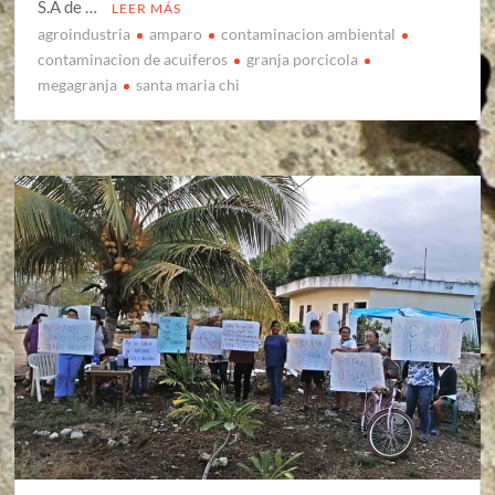
S.A de …
LEER MÁS
agroindustria
amparo
contaminacion ambiental
contaminacion de acuiferos
granja porcicola
megagranja
santa maria chi