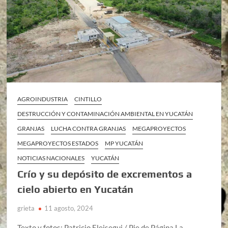
AGROINDUSTRIA
CINTILLO
DESTRUCCIÓN Y CONTAMINACIÓN AMBIENTAL EN YUCATÁN
GRANJAS
LUCHA CONTRA GRANJAS
MEGAPROYECTOS
MEGAPROYECTOS ESTADOS
MP YUCATÁN
NOTICIAS NACIONALES
YUCATÁN
Crío y su depósito de excrementos a
cielo abierto en Yucatán
grieta
11 agosto, 2024
Texto y fotos: Patricio Eleisegui / Pie de Página La