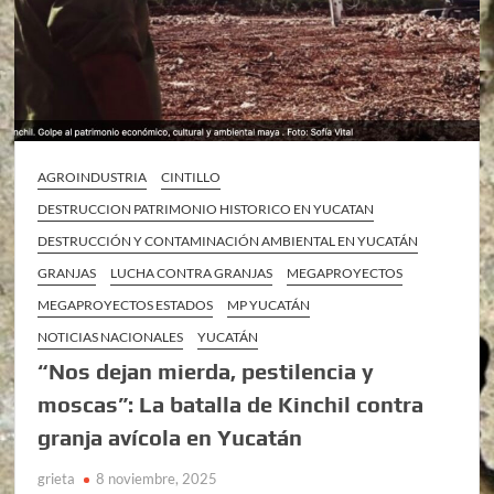
AGROINDUSTRIA
CINTILLO
DESTRUCCION PATRIMONIO HISTORICO EN YUCATAN
DESTRUCCIÓN Y CONTAMINACIÓN AMBIENTAL EN YUCATÁN
GRANJAS
LUCHA CONTRA GRANJAS
MEGAPROYECTOS
MEGAPROYECTOS ESTADOS
MP YUCATÁN
NOTICIAS NACIONALES
YUCATÁN
“Nos dejan mierda, pestilencia y
moscas”: La batalla de Kinchil contra
granja avícola en Yucatán
grieta
8 noviembre, 2025