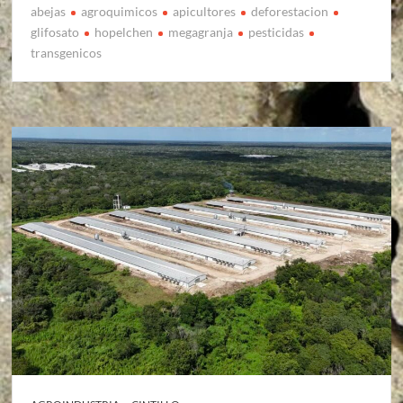
abejas
agroquimicos
apicultores
deforestacion
glifosato
hopelchen
megagranja
pesticidas
transgenicos