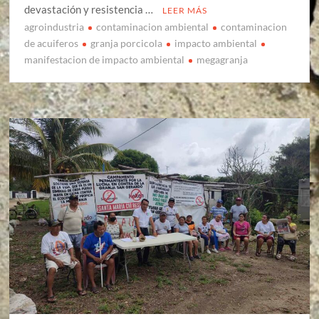
devastación y resistencia …
LEER MÁS
agroindustria
contaminacion ambiental
contaminacion
de acuiferos
granja porcicola
impacto ambiental
manifestacion de impacto ambiental
megagranja