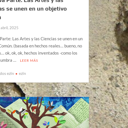
as se unen en un objetivo
n
 abril, 2025
arte: Las Artes y las Ciencias se unen en un
Común. (basada en hechos reales… bueno, no
s… ok, ok, ok, hechos inventados -como los
tumbra …
LEER MÁS
dos ezln
ezln