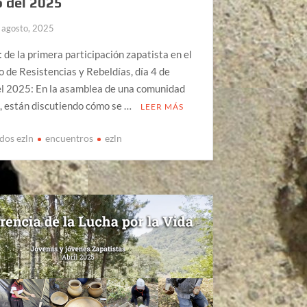
 del 2025
 agosto, 2025
de la primera participación zapatista en el
 de Resistencias y Rebeldías, día 4 de
el 2025: En la asamblea de una comunidad
, están discutiendo cómo se …
LEER MÁS
dos ezln
encuentros
ezln