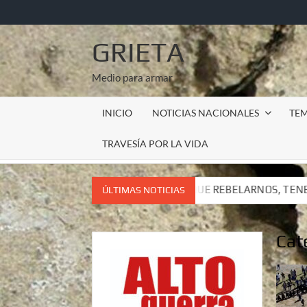
Saltar
al
contenido
GRIETA
Medio para armar
INICIO
NOTICIAS NACIONALES
TE
TRAVESÍA POR LA VIDA
ENEMOS QUE REBELARNOS, TENEMOS QUE VIVIR. CARTA DEL SU
ÚLTIMAS NOTICIAS
ENEMOS QUE REBELARNOS, TENEMOS QUE VIVIR. CARTA DEL SU
Cat