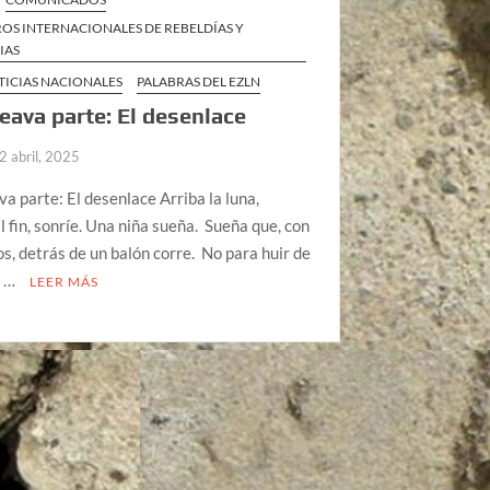
OS INTERNACIONALES DE REBELDÍAS Y
IAS
TICIAS NACIONALES
PALABRAS DEL EZLN
eava parte: El desenlace
2 abril, 2025
a parte: El desenlace Arriba la luna,
al fin, sonríe. Una niña sueña. Sueña que, con
os, detrás de un balón corre. No para huir de
y …
LEER MÁS