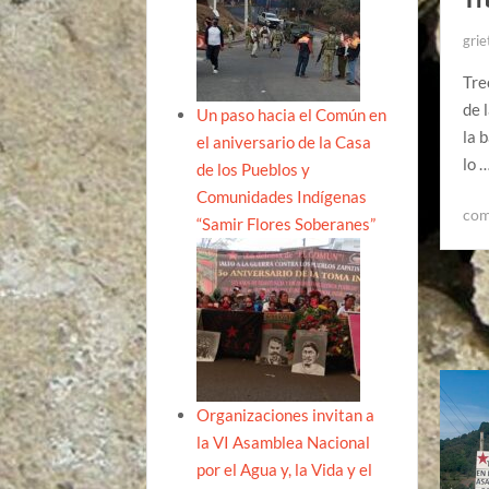
grie
Tre
de 
Un paso hacia el Común en
la 
el aniversario de la Casa
lo 
de los Pueblos y
Comunidades Indígenas
com
“Samir Flores Soberanes”
Organizaciones invitan a
la VI Asamblea Nacional
por el Agua y, la Vida y el