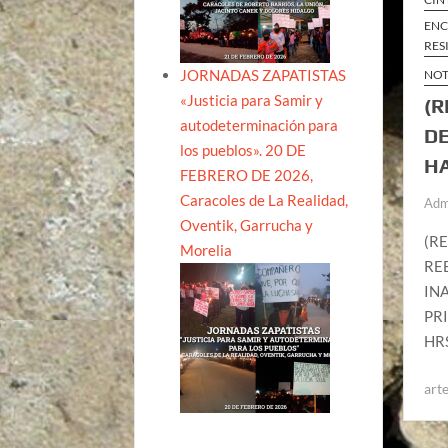
ENC
RES
JORNADAS ZAPATISTAS
NOT
«Justicia para Samir y
(R
autodeterminación para
DE
los pueblos». 20 DE
HA
FEBRERO DE 2026,
Caracoles de La Realidad,
Adm
Oventik, Garrucha y
(R
Morelia
RE
IN
PR
HRS
arte