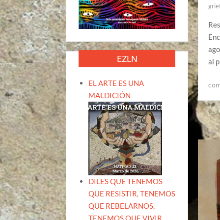
grie
Res
Enc
ago
EZLN
al 
EL ARTE ES UNA
com
MALDICIÓN
DILES QUE TENEMOS
QUE RESISTIR, TENEMOS
QUE REBELARNOS,
TENEMOS QUE VIVIR.