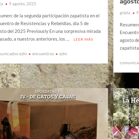
agosto
ta
9 agosto, 2025
grieta
9
umen: de la segunda participación zapatista en el
uentro de Resistencias y Rebeldías, día 5 de
Resumen: 
sto del 2025 Previously En una sorpresiva mirada
Encuentro
pasado, a nuestros anteriores, los …
LEER MÁS
agosto d
zapatista
unicados ezln
encuentros
ezln
comunica