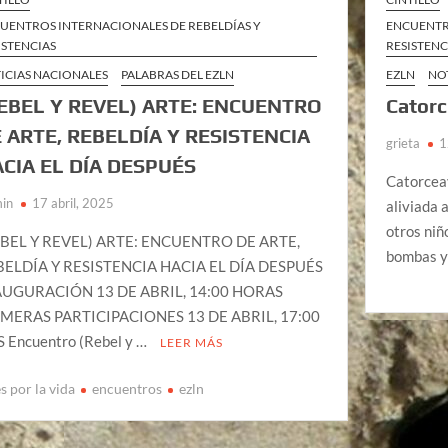
UENTROS INTERNACIONALES DE REBELDÍAS Y
ENCUENTR
ISTENCIAS
RESISTENC
ICIAS NACIONALES
PALABRAS DEL EZLN
EZLN
NO
EBEL Y REVEL) ARTE: ENCUENTRO
Catorc
 ARTE, REBELDÍA Y RESISTENCIA
grieta
1
CIA EL DÍA DESPUÉS
Catorceav
in
17 abril, 2025
aliviada 
otros niñ
EBEL Y REVEL) ARTE: ENCUENTRO DE ARTE,
bombas 
BELDÍA Y RESISTENCIA HACIA EL DÍA DESPUÉS
AUGURACIÓN 13 DE ABRIL, 14:00 HORAS
IMERAS PARTICIPACIONES 13 DE ABRIL, 17:00
 Encuentro (Rebel y …
LEER MÁS
s por la vida
encuentros
ezln