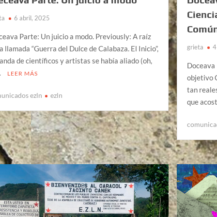
Cienci
ta
6 abril, 2025
Comú
ceava Parte: Un juicio a modo. Previously: A raíz
grieta
4
la llamada “Guerra del Dulce de Calabaza. El Inicio”,
banda de científicos y artistas se había aliado (oh,
Doceava P
…
LEER MÁS
objetivo 
tan reale
unicados ezln
ezln
que acos
comunica