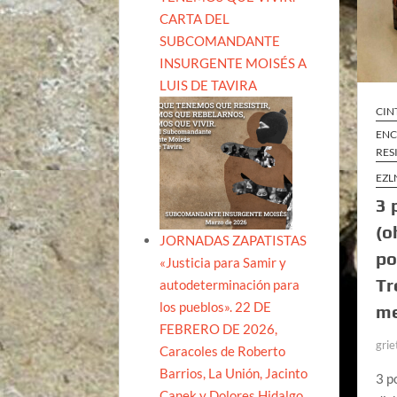
CARTA DEL
SUBCOMANDANTE
INSURGENTE MOISÉS A
LUIS DE TAVIRA
CIN
ENC
RES
EZL
3 
(o
JORNADAS ZAPATISTAS
po
«Justicia para Samir y
Tr
autodeterminación para
los pueblos». 22 DE
me
FEBRERO DE 2026,
grie
Caracoles de Roberto
Barrios, La Unión, Jacinto
3 p
Canek y Dolores Hidalgo