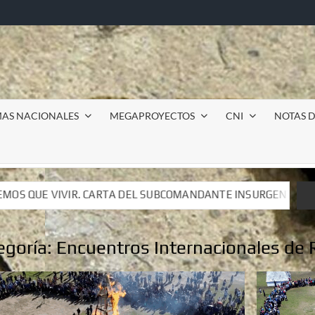
MAS NACIONALES
MEGAPROYECTOS
CNI
NOTAS D
BCOMANDANTE INSURGENTE MOISÉS A LUIS DE TAVIRA
BCOMANDANTE INSURGENTE MOISÉS A LUIS DE TAVIRA
egoría:
Encuentros Internacionales de 