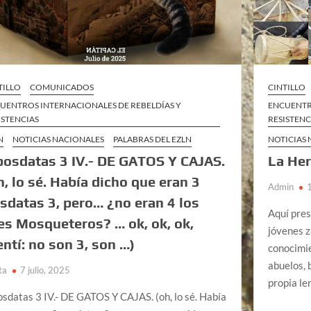
TILLO
COMUNICADOS
CINTILLO
UENTROS INTERNACIONALES DE REBELDÍAS Y
ENCUENTR
ISTENCIAS
RESISTENC
N
NOTICIAS NACIONALES
PALABRAS DEL EZLN
NOTICIAS
posdatas 3 IV.- DE GATOS Y CAJAS.
La Her
h, lo sé. Había dicho que eran 3
Admin
sdatas 3, pero… ¿no eran 4 los
Aquí pre
es Mosqueteros? … ok, ok, ok,
jóvenes z
ntí: no son 3, son …)
conocimi
abuelos, 
ta
7 julio, 2025
propia l
osdatas 3 IV.- DE GATOS Y CAJAS. (oh, lo sé. Había