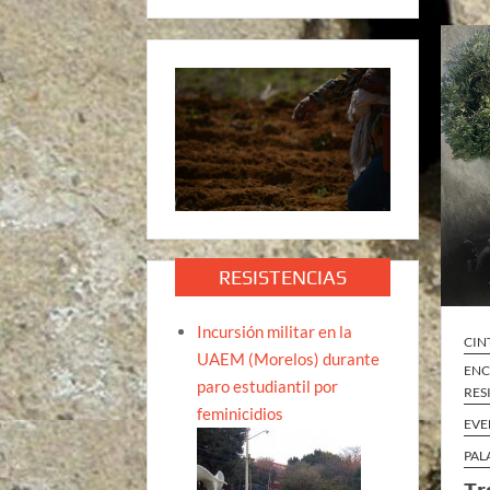
RESISTENCIAS
Incursión militar en la
CIN
UAEM (Morelos) durante
ENC
paro estudiantil por
RES
feminicidios
EVE
PAL
Tr