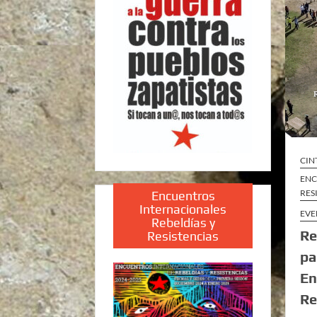
CIN
ENC
RES
Encuentros
Internacionales
EVE
Rebeldías y
Re
Resistencias
pa
En
Re