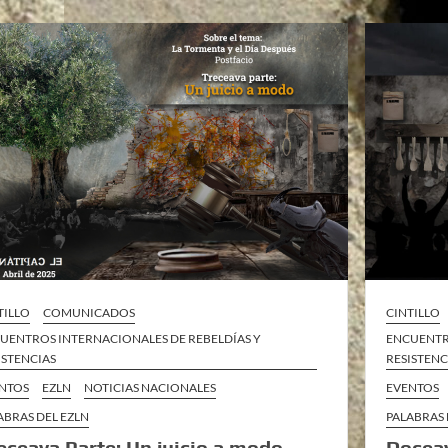
TILLO
COMUNICADOS
CINTILLO
UENTROS INTERNACIONALES DE REBELDÍAS Y
ENCUENTR
ISTENCIAS
RESISTENC
NTOS
EZLN
NOTICIAS NACIONALES
EVENTOS
ABRAS DEL EZLN
PALABRAS 
eceava Parte: Un juicio a modo
Doceav