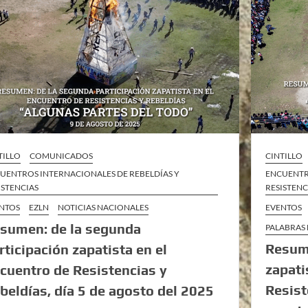
TILLO
COMUNICADOS
CINTILLO
UENTROS INTERNACIONALES DE REBELDÍAS Y
ENCUENTR
ISTENCIAS
RESISTENC
NTOS
EZLN
NOTICIAS NACIONALES
EVENTOS
sumen: de la segunda
PALABRAS 
Resume
rticipación zapatista en el
zapati
cuentro de Resistencias y
Resist
beldías, día 5 de agosto del 2025