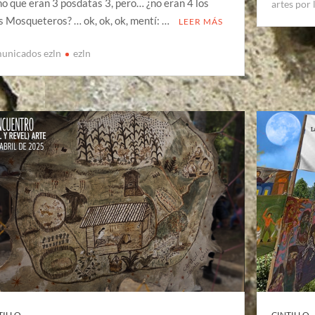
ho que eran 3 posdatas 3, pero… ¿no eran 4 los
artes por 
s Mosqueteros? … ok, ok, ok, mentí: …
LEER MÁS
unicados ezln
ezln
TILLO
CINTILLO