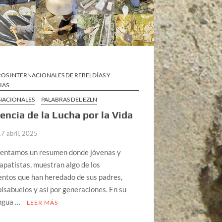
OS INTERNACIONALES DE REBELDÍAS Y
IAS
 NACIONALES
PALABRAS DEL EZLN
encia de la Lucha por la Vida
17 abril, 2025
sentamos un resumen donde jóvenas y
apatistas, muestran algo de los
entos que han heredado de sus padres,
bisabuelos y así por generaciones. En su
engua …
LEER MÁS