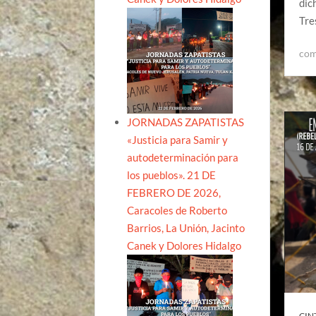
dic
Tre
com
JORNADAS ZAPATISTAS
«Justicia para Samir y
autodeterminación para
los pueblos». 21 DE
FEBRERO DE 2026,
Caracoles de Roberto
Barrios, La Unión, Jacinto
Canek y Dolores Hidalgo
CIN