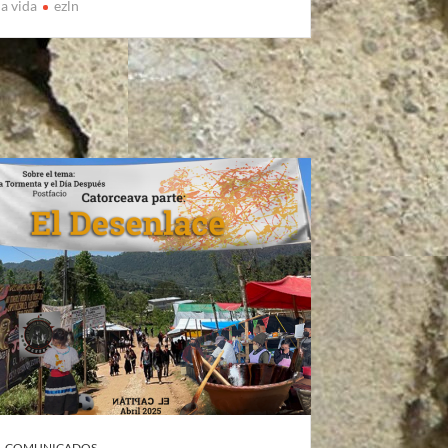
la vida
ezln
COMUNICADOS