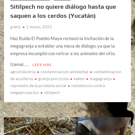
Sitilpech no quiere diálogo hasta que
saquen a los cerdos (Yucatán)
grieta
1 marzo, 2023
Haz Ruido El Pueblo Maya rechazó la invitación de la
megagranja a entablar una mesa de diálogo, ya que la
empresa incumplió con retirar a los animales del sitio.
Izamal, …
LEER MÁS
agroindustria
contaminacion ambiental
contaminacion
de acuiferos
granja porcicola
keken
megagranja
represión de la protesta social
resistencia contra
megaproyectos
sitilpech