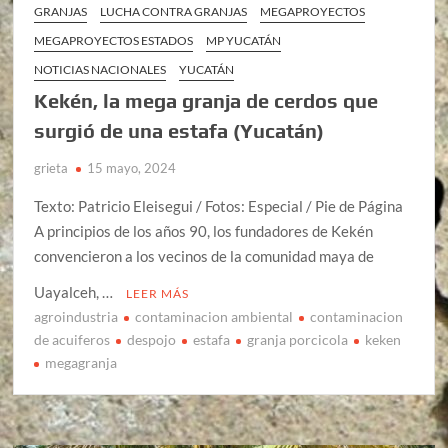
GRANJAS
LUCHA CONTRA GRANJAS
MEGAPROYECTOS
MEGAPROYECTOS ESTADOS
MP YUCATÁN
NOTICIAS NACIONALES
YUCATÁN
Kekén, la mega granja de cerdos que
surgió de una estafa (Yucatán)
grieta
15 mayo, 2024
Texto: Patricio Eleisegui / Fotos: Especial / Pie de Página
A principios de los años 90, los fundadores de Kekén
convencieron a los vecinos de la comunidad maya de
Uayalceh, …
LEER MÁS
agroindustria
contaminacion ambiental
contaminacion
de acuiferos
despojo
estafa
granja porcicola
keken
megagranja