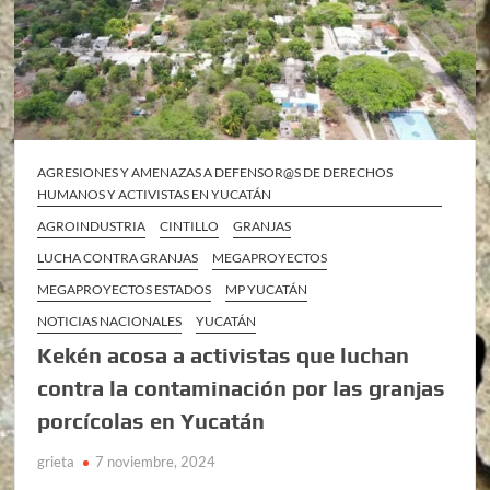
AGRESIONES Y AMENAZAS A DEFENSOR@S DE DERECHOS
HUMANOS Y ACTIVISTAS EN YUCATÁN
AGROINDUSTRIA
CINTILLO
GRANJAS
LUCHA CONTRA GRANJAS
MEGAPROYECTOS
MEGAPROYECTOS ESTADOS
MP YUCATÁN
NOTICIAS NACIONALES
YUCATÁN
Kekén acosa a activistas que luchan
contra la contaminación por las granjas
porcícolas en Yucatán
grieta
7 noviembre, 2024