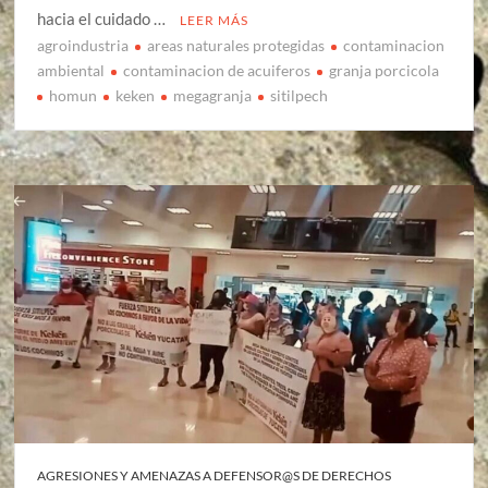
hacia el cuidado …
LEER MÁS
agroindustria
areas naturales protegidas
contaminacion
ambiental
contaminacion de acuiferos
granja porcicola
homun
keken
megagranja
sitilpech
AGRESIONES Y AMENAZAS A DEFENSOR@S DE DERECHOS