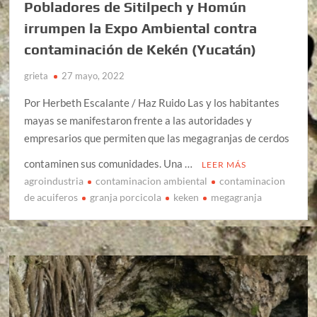
Pobladores de Sitilpech y Homún
irrumpen la Expo Ambiental contra
contaminación de Kekén (Yucatán)
grieta
27 mayo, 2022
Por Herbeth Escalante / Haz Ruido Las y los habitantes
mayas se manifestaron frente a las autoridades y
empresarios que permiten que las megagranjas de cerdos
contaminen sus comunidades. Una …
LEER MÁS
agroindustria
contaminacion ambiental
contaminacion
de acuiferos
granja porcicola
keken
megagranja