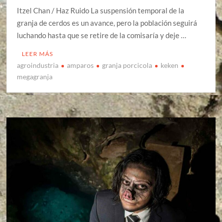
Itzel Chan / Haz Ruido La suspensión temporal de la
granja de cerdos es un avance, pero la población seguirá
luchando hasta que se retire de la comisaría y deje …
LEER MÁS
agroindustria
amparos
granja porcicola
keken
megagranja