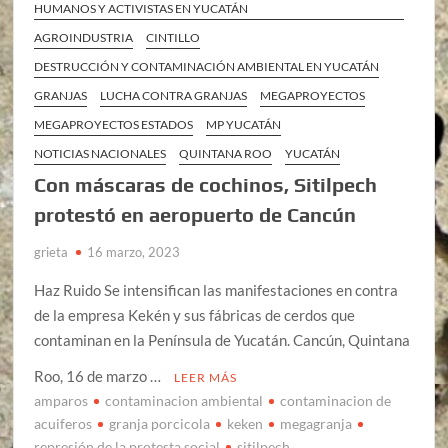
HUMANOS Y ACTIVISTAS EN YUCATÁN
AGROINDUSTRIA
CINTILLO
DESTRUCCIÓN Y CONTAMINACIÓN AMBIENTAL EN YUCATÁN
GRANJAS
LUCHA CONTRA GRANJAS
MEGAPROYECTOS
MEGAPROYECTOS ESTADOS
MP YUCATÁN
NOTICIAS NACIONALES
QUINTANA ROO
YUCATÁN
Con máscaras de cochinos, Sitilpech
protestó en aeropuerto de Cancún
grieta
16 marzo, 2023
Haz Ruido Se intensifican las manifestaciones en contra
de la empresa Kekén y sus fábricas de cerdos que
contaminan en la Península de Yucatán. Cancún, Quintana
Roo, 16 de marzo …
LEER MÁS
amparos
contaminacion ambiental
contaminacion de
acuiferos
granja porcicola
keken
megagranja
represión de la protesta social
sitilpech