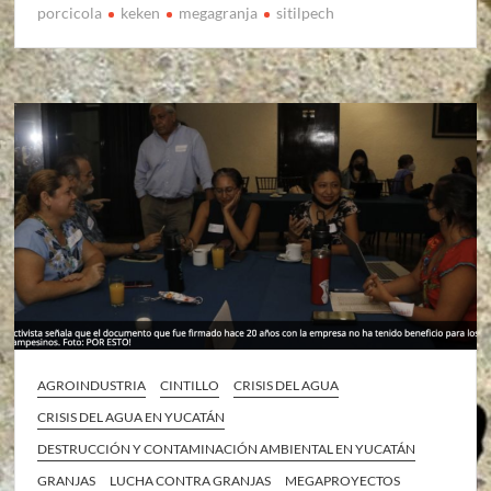
porcicola
keken
megagranja
sitilpech
AGROINDUSTRIA
CINTILLO
CRISIS DEL AGUA
CRISIS DEL AGUA EN YUCATÁN
DESTRUCCIÓN Y CONTAMINACIÓN AMBIENTAL EN YUCATÁN
GRANJAS
LUCHA CONTRA GRANJAS
MEGAPROYECTOS