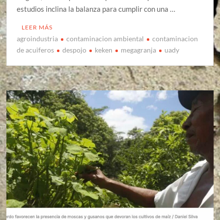
estudios inclina la balanza para cumplir con una …
LEER MÁS
agroindustria
contaminacion ambiental
contaminacion
de acuiferos
despojo
keken
megagranja
uady