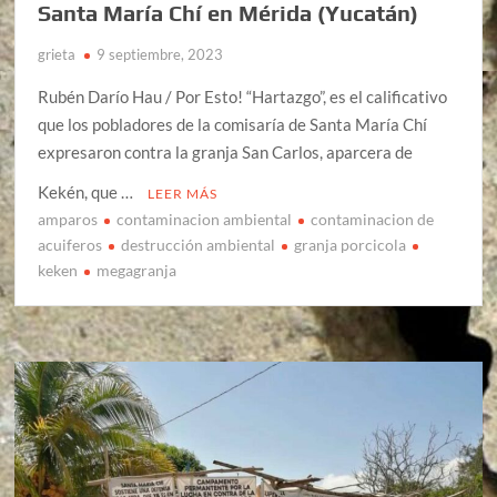
Santa María Chí en Mérida (Yucatán)
grieta
9 septiembre, 2023
Rubén Darío Hau / Por Esto! “Hartazgo”, es el calificativo
que los pobladores de la comisaría de Santa María Chí
expresaron contra la granja San Carlos, aparcera de
Kekén, que …
LEER MÁS
amparos
contaminacion ambiental
contaminacion de
acuiferos
destrucción ambiental
granja porcicola
keken
megagranja