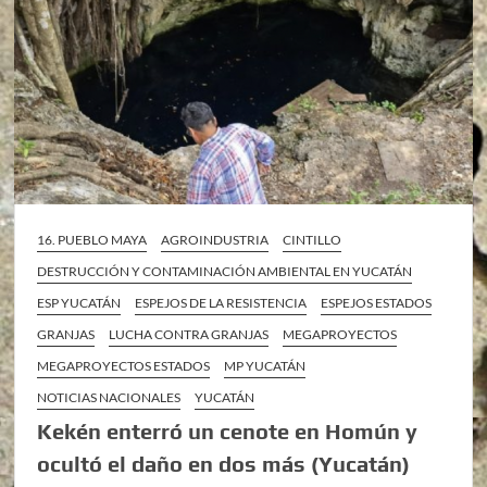
16. PUEBLO MAYA
AGROINDUSTRIA
CINTILLO
DESTRUCCIÓN Y CONTAMINACIÓN AMBIENTAL EN YUCATÁN
ESP YUCATÁN
ESPEJOS DE LA RESISTENCIA
ESPEJOS ESTADOS
GRANJAS
LUCHA CONTRA GRANJAS
MEGAPROYECTOS
MEGAPROYECTOS ESTADOS
MP YUCATÁN
NOTICIAS NACIONALES
YUCATÁN
Kekén enterró un cenote en Homún y
ocultó el daño en dos más (Yucatán)