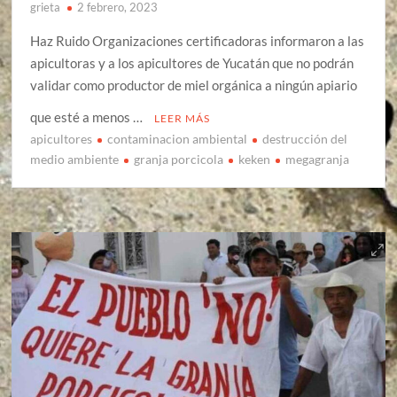
grieta
2 febrero, 2023
Haz Ruido Organizaciones certificadoras informaron a las
apicultoras y a los apicultores de Yucatán que no podrán
validar como productor de miel orgánica a ningún apiario
que esté a menos …
LEER MÁS
apicultores
contaminacion ambiental
destrucción del
medio ambiente
granja porcicola
keken
megagranja