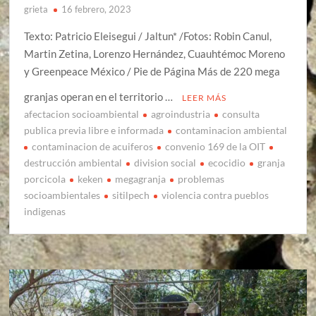
grieta
16 febrero, 2023
Texto: Patricio Eleisegui / Jaltun* /Fotos: Robin Canul,
Martin Zetina, Lorenzo Hernández, Cuauhtémoc Moreno
y Greenpeace México / Pie de Página Más de 220 mega
granjas operan en el territorio …
LEER MÁS
afectacion socioambiental
agroindustria
consulta
publica previa libre e informada
contaminacion ambiental
contaminacion de acuiferos
convenio 169 de la OIT
destrucción ambiental
division social
ecocidio
granja
porcicola
keken
megagranja
problemas
socioambientales
sitilpech
violencia contra pueblos
indigenas