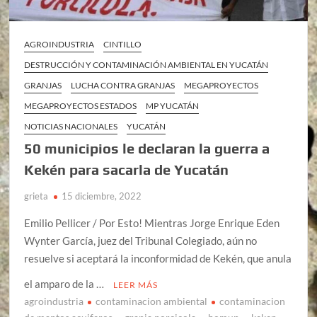
AGROINDUSTRIA
CINTILLO
DESTRUCCIÓN Y CONTAMINACIÓN AMBIENTAL EN YUCATÁN
GRANJAS
LUCHA CONTRA GRANJAS
MEGAPROYECTOS
MEGAPROYECTOS ESTADOS
MP YUCATÁN
NOTICIAS NACIONALES
YUCATÁN
50 municipios le declaran la guerra a
Kekén para sacarla de Yucatán
grieta
15 diciembre, 2022
Emilio Pellicer / Por Esto! Mientras Jorge Enrique Eden
Wynter García, juez del Tribunal Colegiado, aún no
resuelve si aceptará la inconformidad de Kekén, que anula
el amparo de la …
LEER MÁS
agroindustria
contaminacion ambiental
contaminacion