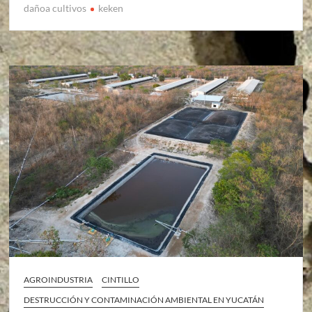
dañoa cultivos
keken
AGROINDUSTRIA
CINTILLO
DESTRUCCIÓN Y CONTAMINACIÓN AMBIENTAL EN YUCATÁN