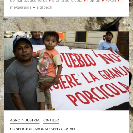
de mantos acuiferos
granja porcicola
homun
keken
megagranja
sitilpech
AGROINDUSTRIA
CINTILLO
CONFLICTOS LABORALES EN YUCATÁN