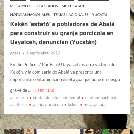
MEGAPROYECTOS ESTADOS
MP YUCATÁN
NOTICIAS NACIONALES
TEMAS NACIONALES
YUCATÁN
Kekén ‘estafó’ a pobladores de Abalá
para construir su granja porcícola en
Uayalceh, denuncian (Yucatán)
grieta
1 septiembre, 2022
Emilio Pellicer / Por Esto! Uayalceh es otra víctima de
Kekén, y la comisaría de Abalá ya presenta una
importante contaminación en el agua que pone en riesgo
grave de …
LEER MÁS
aparceria
contaminacion ambiental
contaminacion de
acuiferos
granja porcicola
keken
megagranja