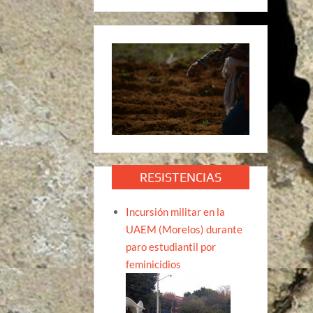
RESISTENCIAS
Incursión militar en la
UAEM (Morelos) durante
paro estudiantil por
feminicidios