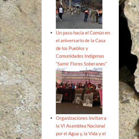
Un paso hacia el Común en
el aniversario de la Casa
de los Pueblos y
Comunidades Indígenas
“Samir Flores Soberanes”
Organizaciones invitan a
la VI Asamblea Nacional
por el Agua y, la Vida y el