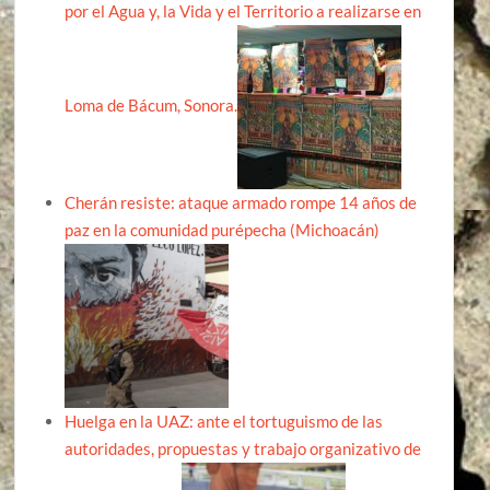
por el Agua y, la Vida y el Territorio a realizarse en
Loma de Bácum, Sonora.
Cherán resiste: ataque armado rompe 14 años de
paz en la comunidad purépecha (Michoacán)
Huelga en la UAZ: ante el tortuguismo de las
autoridades, propuestas y trabajo organizativo de