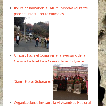
Incursión militar en la UAEM (Morelos) durante
paro estudiantil por feminicidios
Un paso hacia el Común en el aniversario de la
Casa de los Pueblos y Comunidades Indígenas
“Samir Flores Soberanes”
Organizaciones invitan a la VI Asamblea Nacional