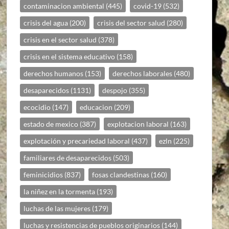
contaminacion ambiental
(445)
covid-19
(532)
crisis del agua
(200)
crisis del sector salud
(280)
crisis en el sector salud
(378)
crisis en el sistema educativo
(158)
derechos humanos
(153)
derechos laborales
(480)
desaparecidos
(1131)
despojo
(355)
ecocidio
(147)
educacion
(209)
estado de mexico
(387)
explotacion laboral
(163)
explotación y precariedad laboral
(437)
ezln
(225)
familiares de desaparecidos
(503)
feminicidios
(837)
fosas clandestinas
(160)
la niñez en la tormenta
(193)
luchas de las mujeres
(179)
luchas y resistencias de pueblos originarios
(144)