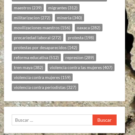
maestros
(239)
migrantes
(312)
militarizacion
(272)
mineria
(340)
movilizaciones maestros
(156)
oaxaca
(282)
precariedad laboral
(272)
protesta
(198)
protestas por desaparecidos
(142)
reforma educativa
(512)
represion
(289)
tren maya
(382)
violencia contra las mujeres
(407)
violencia contra mujeres
(159)
violencia contra periodistas
(327)
Buscar: