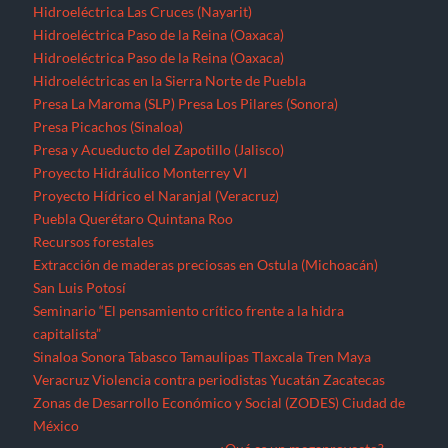
Hidroeléctrica Las Cruces (Nayarit)
Hidroeléctrica Paso de la Reina (Oaxaca)
Hidroeléctrica Paso de la Reina (Oaxaca)
Hidroeléctricas en la Sierra Norte de Puebla
Presa La Maroma (SLP)
Presa Los Pilares (Sonora)
Presa Picachos (Sinaloa)
Presa y Acueducto del Zapotillo (Jalisco)
Proyecto Hidráulico Monterrey VI
Proyecto Hídrico el Naranjal (Veracruz)
Puebla
Querétaro
Quintana Roo
Recursos forestales
Extracción de maderas preciosas en Ostula (Michoacán)
San Luis Potosí
Seminario “El pensamiento crítico frente a la hidra
capitalista”
Sinaloa
Sonora
Tabasco
Tamaulipas
Tlaxcala
Tren Maya
Veracruz
Violencia contra periodistas
Yucatán
Zacatecas
Zonas de Desarrollo Económico y Social (ZODES) Ciudad de
México