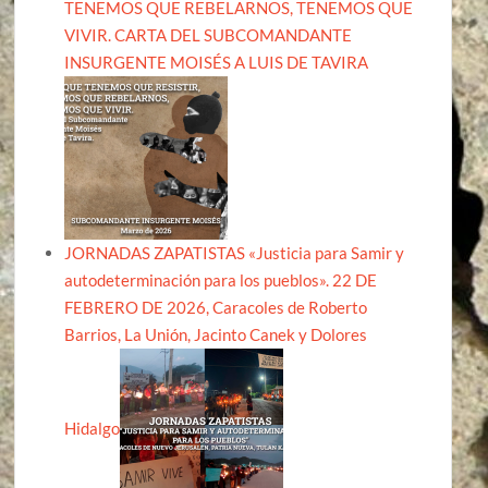
TENEMOS QUE REBELARNOS, TENEMOS QUE
VIVIR. CARTA DEL SUBCOMANDANTE
INSURGENTE MOISÉS A LUIS DE TAVIRA
JORNADAS ZAPATISTAS «Justicia para Samir y
autodeterminación para los pueblos». 22 DE
FEBRERO DE 2026, Caracoles de Roberto
Barrios, La Unión, Jacinto Canek y Dolores
Hidalgo