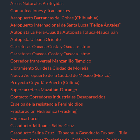
Áreas Naturales Protegidas
Comunicaciones y Transportes
Aeropuerto Barrancas del Cobre (Chihuahua)
Aeropuerto Internacional de Santa Lucía “Felipe Ángeles”
Autopista La Pera-Cuautla
Autopista Toluca-Naucalpán
Autopista Urbana Oriente
Carreteras Oaxaca-Costa y Oaxaca-Istmo
Carreteras Oaxaca-Costa y Oaxaca-Istmo
Corredor transversal Manzanillo-Tampico
Libramiento Sur de la Ciudad de Morelia
Nuevo Aeropuerto de la Ciudad de México (México)
Proyecto Cuyutlán-Puerto (Colima)
Supercarretera Mazatlán-Durango
Contacto
Corredores industriales
Desaparecidos
Espejos de la resistencia
Feminicidios
Fracturación Hidráulica (Fracking)
Hidrocarburos
Gasoducto Jaltipan – Salina Cruz
Gasoducto Salina Cruz – Tapachula
Gasoducto Tuxpan – Tula
Proyecto Aceites Terciarios del Golfo (Veracruz y Puebla)