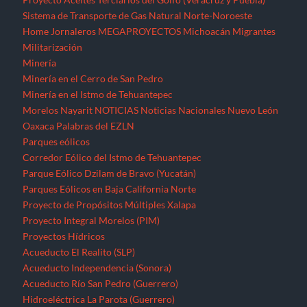
Sistema de Transporte de Gas Natural Norte-Noroeste
Home
Jornaleros
MEGAPROYECTOS
Michoacán
Migrantes
Militarización
Minería
Minería en el Cerro de San Pedro
Minería en el Istmo de Tehuantepec
Morelos
Nayarit
NOTICIAS
Noticias Nacionales
Nuevo León
Oaxaca
Palabras del EZLN
Parques eólicos
Corredor Eólico del Istmo de Tehuantepec
Parque Eólico Dzilam de Bravo (Yucatán)
Parques Eólicos en Baja California Norte
Proyecto de Propósitos Múltiples Xalapa
Proyecto Integral Morelos (PIM)
Proyectos Hídricos
Acueducto El Realito (SLP)
Acueducto Independencia (Sonora)
Acueducto Río San Pedro (Guerrero)
Hidroeléctrica La Parota (Guerrero)