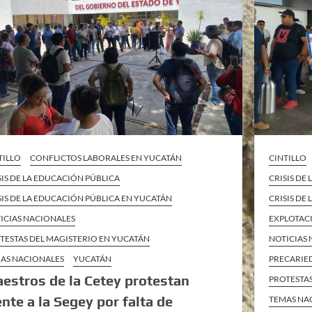
TILLO
CONFLICTOS LABORALES EN YUCATÁN
CINTILLO
SIS DE LA EDUCACIÓN PÚBLICA
CRISIS DE
SIS DE LA EDUCACIÓN PÚBLICA EN YUCATÁN
CRISIS DE
ICIAS NACIONALES
EXPLOTAC
TESTAS DEL MAGISTERIO EN YUCATÁN
NOTICIAS
AS NACIONALES
YUCATÁN
PRECARIE
estros de la Cetey protestan
PROTESTAS
ente a la Segey por falta de
TEMAS NA