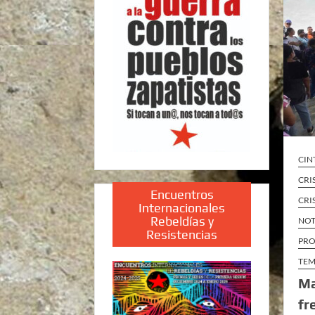
CIN
CRI
Encuentros
CRI
Internacionales
Rebeldías y
NOT
Resistencias
PRO
TEM
Ma
fr