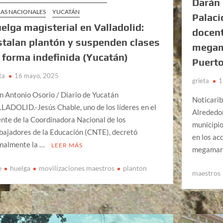
Darán 
AS NACIONALES
YUCATÁN
Palaci
elga magisterial en Valladolid:
docent
stalan plantón y suspenden clases
megama
 forma indefinida (Yucatán)
Puerto
ta
16 mayo, 2025
grieta
1
n Antonio Osorio / Diario de Yucatán
Noticari
LADOLID.-Jesús Chable, uno de los líderes en el
Alrededor
ente de la Coordinadora Nacional de los
municipio
bajadores de la Educación (CNTE), decretó
en los ac
malmente la …
LEER MÁS
megamar
e
huelga
movilizaciones maestros
planton
maestros