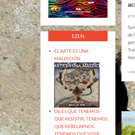
ac
grie
San
de 
EZLN
per
Tra
EL ARTE ES UNA
lle
MALDICIÓN
cet
DILES QUE TENEMOS
QUE RESISTIR, TENEMOS
QUE REBELARNOS,
TENEMOS QUE VIVIR.