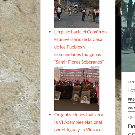
Un paso hacia el Común en
el aniversario de la Casa
de los Pueblos y
Comunidades Indígenas
“Samir Flores Soberanes”
CIN
NOT
PRE
PRO
Organizaciones invitan a
QUI
la VI Asamblea Nacional
Do
por el Agua y, la Vida y el