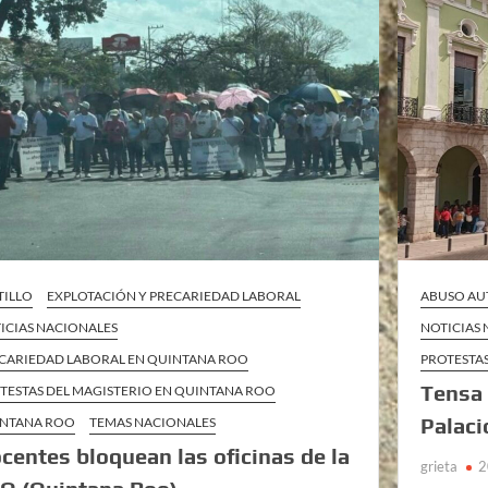
TILLO
EXPLOTACIÓN Y PRECARIEDAD LABORAL
ABUSO AU
ICIAS NACIONALES
NOTICIAS
CARIEDAD LABORAL EN QUINTANA ROO
PROTESTAS
Tensa 
TESTAS DEL MAGISTERIO EN QUINTANA ROO
Palaci
NTANA ROO
TEMAS NACIONALES
centes bloquean las oficinas de la
grieta
2