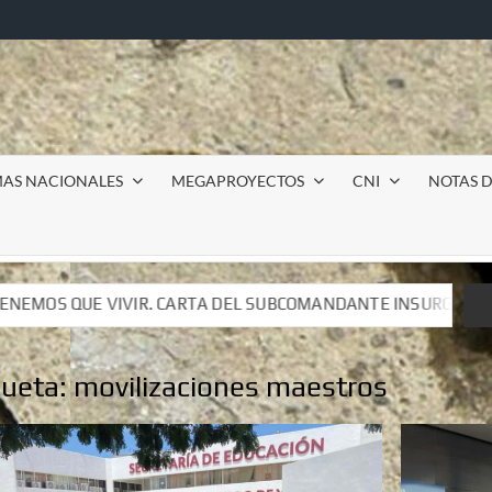
MAS NACIONALES
MEGAPROYECTOS
CNI
NOTAS D
L SUBCOMANDANTE INSURGENTE MOISÉS A LUIS DE TAVIRA
L SUBCOMANDANTE INSURGENTE MOISÉS A LUIS DE TAVIRA
queta:
movilizaciones maestros