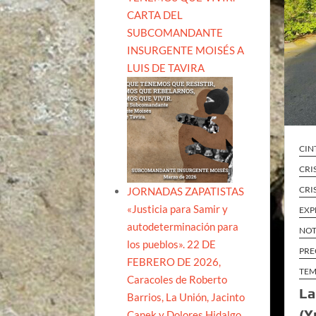
CARTA DEL
SUBCOMANDANTE
INSURGENTE MOISÉS A
LUIS DE TAVIRA
CIN
CRI
CRI
JORNADAS ZAPATISTAS
«Justicia para Samir y
EXP
autodeterminación para
NOT
los pueblos». 22 DE
PRE
FEBRERO DE 2026,
TEM
Caracoles de Roberto
La
Barrios, La Unión, Jacinto
(Y
Canek y Dolores Hidalgo