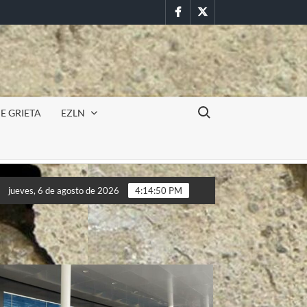
Facebook
Twitter
Buscar:
E GRIETA
EZLN
Incursión militar en la UAEM (Morelos) durante paro estudian
jueves, 6 de agosto de 2026
4:14:53 PM
Incursión militar en la UAEM (Morelos) durante paro estudian