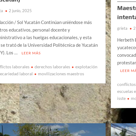
Maestr
ta
2 junio, 2025
intent
acción / Sol Yucatán Continúan uniéndose más
grieta
2
tros educativos, personal docente y
inistrativo a las huelgas educacionales, y esta
Herbeth E
 se trató de la Universidad Politécnica de Yucatán
yucatecos
Y). Los …
LEER MÁS
convocad
protesta
flictos laborales
derechos laborales
explotación
LEER M
recariedad laboral
movilizaciones maestros
conflictos
escuelas 
isste
mo