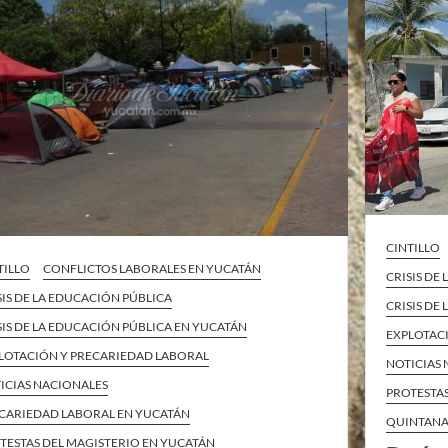
CINTILLO
TILLO
CONFLICTOS LABORALES EN YUCATÁN
CRISIS DE
SIS DE LA EDUCACIÓN PÚBLICA
CRISIS DE
SIS DE LA EDUCACIÓN PÚBLICA EN YUCATÁN
EXPLOTAC
LOTACIÓN Y PRECARIEDAD LABORAL
NOTICIAS
ICIAS NACIONALES
PROTESTA
CARIEDAD LABORAL EN YUCATÁN
QUINTAN
TESTAS DEL MAGISTERIO EN YUCATÁN