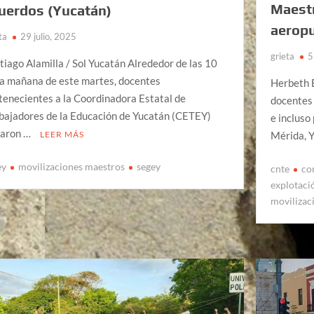
Maestr
uerdos (Yucatán)
aeropu
ta
29 julio, 2025
grieta
5
tiago Alamilla / Sol Yucatán Alrededor de las 10
la mañana de este martes, docentes
Herbeth 
tenecientes a la Coordinadora Estatal de
docentes
bajadores de la Educación de Yucatán (CETEY)
e incluso
varon …
LEER MÁS
Mérida, Y
ey
movilizaciones maestros
segey
cnte
co
explotaci
movilizac