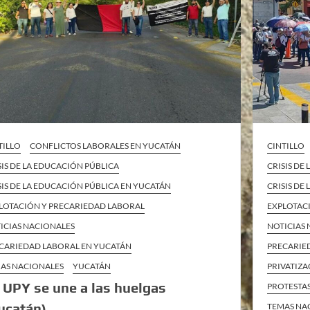
TILLO
CONFLICTOS LABORALES EN YUCATÁN
CINTILLO
SIS DE LA EDUCACIÓN PÚBLICA
CRISIS DE
SIS DE LA EDUCACIÓN PÚBLICA EN YUCATÁN
CRISIS DE
LOTACIÓN Y PRECARIEDAD LABORAL
EXPLOTAC
ICIAS NACIONALES
NOTICIAS
CARIEDAD LABORAL EN YUCATÁN
PRECARIE
AS NACIONALES
YUCATÁN
PRIVATIZA
 UPY se une a las huelgas
PROTESTAS
ucatán)
TEMAS NA