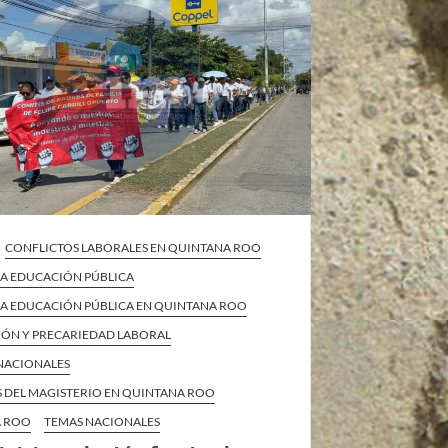
CONFLICTOS LABORALES EN QUINTANA ROO
 LA EDUCACIÓN PÚBLICA
 LA EDUCACIÓN PÚBLICA EN QUINTANA ROO
IÓN Y PRECARIEDAD LABORAL
 NACIONALES
S DEL MAGISTERIO EN QUINTANA ROO
A ROO
TEMAS NACIONALES