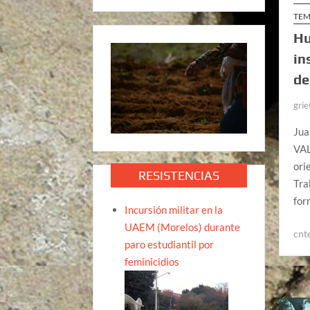
TEM
Hu
in
de
grie
Jua
VAL
ori
RESISTENCIAS
Tra
for
Incursión militar en la
UAEM (Morelos) durante
cnt
paro estudiantil por
feminicidios