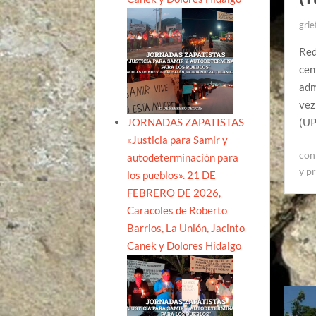
grie
Red
cen
adm
vez
JORNADAS ZAPATISTAS
(UP
«Justicia para Samir y
con
autodeterminación para
y p
los pueblos». 21 DE
FEBRERO DE 2026,
Caracoles de Roberto
Barrios, La Unión, Jacinto
Canek y Dolores Hidalgo