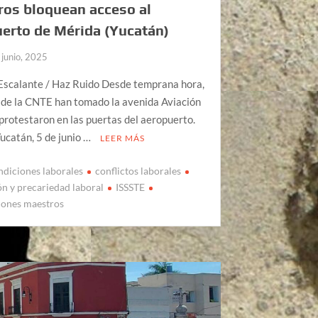
os bloquean acceso al
erto de Mérida (Yucatán)
 junio, 2025
Escalante / Haz Ruido Desde temprana hora,
 de la CNTE han tomado la avenida Aviación
 protestaron en las puertas del aeropuerto.
ucatán, 5 de junio …
LEER MÁS
ndiciones laborales
conflictos laborales
ón y precariedad laboral
ISSSTE
iones maestros