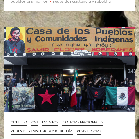
pueblos originarios
redes de resistencia y rebeldía
CINTILLO
CNI
EVENTOS
NOTICIAS NACIONALES
REDES DE RESISTENCIA Y REBELDÍA
RESISTENCIAS