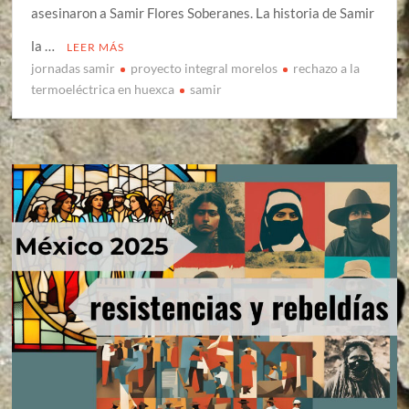
asesinaron a Samir Flores Soberanes. La historia de Samir
la …
LEER MÁS
jornadas samir
proyecto integral morelos
rechazo a la
termoeléctrica en huexca
samir