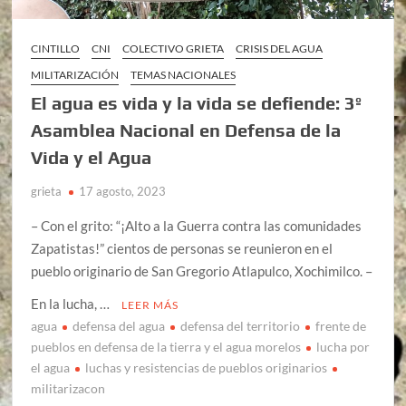
CINTILLO
CNI
COLECTIVO GRIETA
CRISIS DEL AGUA
MILITARIZACIÓN
TEMAS NACIONALES
El agua es vida y la vida se defiende: 3º
Asamblea Nacional en Defensa de la
Vida y el Agua
grieta
17 agosto, 2023
– Con el grito: “¡Alto a la Guerra contra las comunidades
Zapatistas!” cientos de personas se reunieron en el
pueblo originario de San Gregorio Atlapulco, Xochimilco. –
En la lucha, …
LEER MÁS
agua
defensa del agua
defensa del territorio
frente de
pueblos en defensa de la tierra y el agua morelos
lucha por
el agua
luchas y resistencias de pueblos originarios
militarizacon