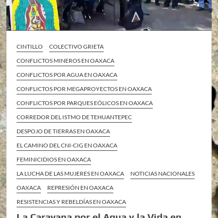
CINTILLO
COLECTIVO GRIETA
CONFLICTOS MINEROS EN OAXACA
CONFLICTOS POR AGUA EN OAXACA
CONFLICTOS POR MEGAPROYECTOS EN OAXACA
CONFLICTOS POR PARQUES EÓLICOS EN OAXACA
CORREDOR DEL ISTMO DE TEHUANTEPEC
DESPOJO DE TIERRAS EN OAXACA
EL CAMINO DEL CNI-CIG EN OAXACA
FEMINICIDIOS EN OAXACA
LA LUCHA DE LAS MUJERES EN OAXACA
NOTICIAS NACIONALES
OAXACA
REPRESIÓN EN OAXACA
RESISTENCIAS Y REBELDÍAS EN OAXACA
La Caravana por el Agua y la Vida en