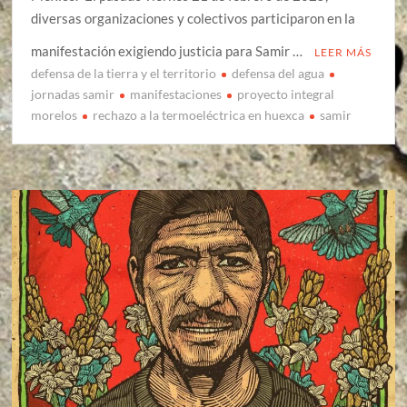
diversas organizaciones y colectivos participaron en la
manifestación exigiendo justicia para Samir …
LEER MÁS
defensa de la tierra y el territorio
defensa del agua
jornadas samir
manifestaciones
proyecto integral
morelos
rechazo a la termoeléctrica en huexca
samir