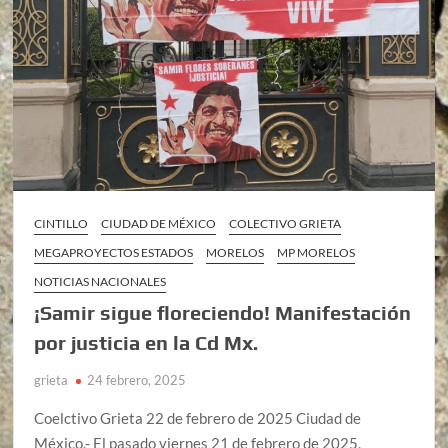
CINTILLO
CIUDAD DE MÉXICO
COLECTIVO GRIETA
MEGAPROYECTOS ESTADOS
MORELOS
MP MORELOS
NOTICIAS NACIONALES
¡Samir sigue floreciendo! Manifestación
por justicia en la Cd Mx.
grieta
24 febrero, 2025
Coelctivo Grieta 22 de febrero de 2025 Ciudad de
México.- El pasado viernes 21 de febrero de 2025,