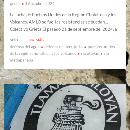
grieta
19 octubre, 2024
La lucha de Pueblos Unidos de la Región Cholulteca y los
Volcanes. AMLO se fue, las resistencias se quedan…
Colectivo Grieta El pasado 21 de septiembre del 2024, a
solo …
LEER MÁS
defensa del agua
defensa del territorio
pueblos unidos
de la región cholulteca y los volcanes
rio atoyac
río
metlapanapa