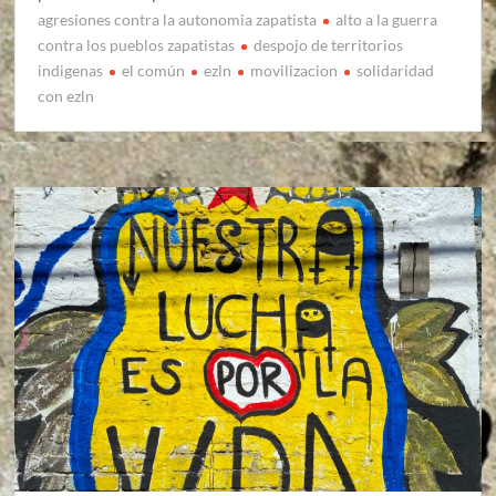
agresiones contra la autonomia zapatista
alto a la guerra
contra los pueblos zapatistas
despojo de territorios
indigenas
el común
ezln
movilizacion
solidaridad
con ezln