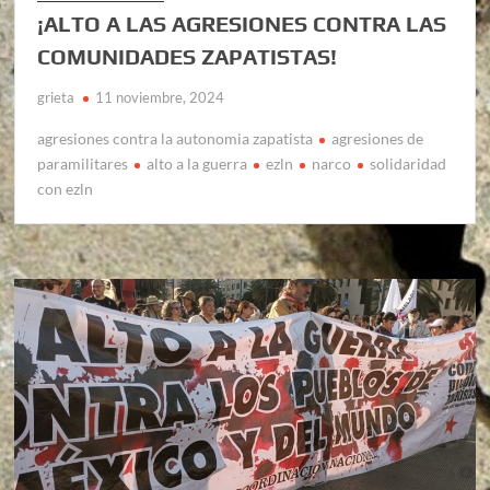
¡ALTO A LAS AGRESIONES CONTRA LAS
COMUNIDADES ZAPATISTAS!
grieta
11 noviembre, 2024
agresiones contra la autonomia zapatista
agresiones de
paramilitares
alto a la guerra
ezln
narco
solidaridad
con ezln