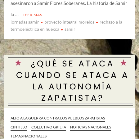
asesinaron a Samir Flores Soberanes. La historia de Samir
la …
LEER MÁS
jornadas samir
proyecto integral morelos
rechazo a la
termoeléctrica en huexca
samir
ALTO A LA GUERRA CONTRA LOS PUEBLOS ZAPATISTAS
CINTILLO
COLECTIVO GRIETA
NOTICIAS NACIONALES
TEMAS NACIONALES