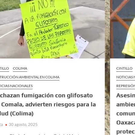
TILLO
COLIMA
CINTILLO
TRUCCIÓN AMBIENTAL EN COLIMA
NOTICIAS
ICIAS NACIONALES
REPRESIÓ
chazan fumigación con glifosato
Asesin
 Comala, advierten riesgos para la
ambien
lud (Colima)
comuni
Oaxac
ta
30 agosto, 2025
prote