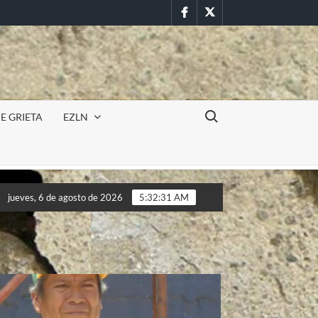
Facebook
Twitter
Buscar:
E GRIETA
EZLN
Incursión militar en la UAEM (Morelos) durante paro estu
jueves, 6 de agosto de 2026
5:32:33 AM
Incursión militar en la UAEM (Morelos) durante paro estu