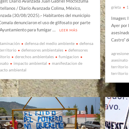
gen: Diario Avanzada Juan Gabriel Moctezuma
grieta
1
tellanos / Diario Avanzada Colima, México,
nzada (30/08/2025).– Habitantes del municipio
Imagen: 
Comala denunciaron el uso de glifosato por parte
Ayer por 
 Ayuntamiento para fumigar …
LEER MÁS
asesinado
Castro” d
taminación
defensa del medio ambiente
defensa
territorio
defensores ambientales
defensores
agresiones
itorio
derechos ambientales
fumigacion
asesinato 
fosato
impacto ambiental
manifestacion de
territorio
acto ambiental
territorio