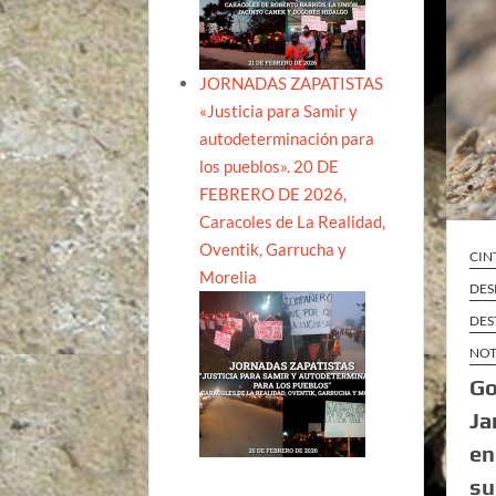
JORNADAS ZAPATISTAS
«Justicia para Samir y
autodeterminación para
los pueblos». 20 DE
FEBRERO DE 2026,
Caracoles de La Realidad,
Oventik, Garrucha y
CIN
Morelia
DES
DES
NOT
Go
Ja
en
su