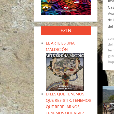
Ima
Cas
Ava
de 
del
EZLN
con
EL ARTE ES UNA
del 
MALDICIÓN
terr
gli
imp
DILES QUE TENEMOS
QUE RESISTIR, TENEMOS
QUE REBELARNOS,
TENEMOS QUE VIVIR.