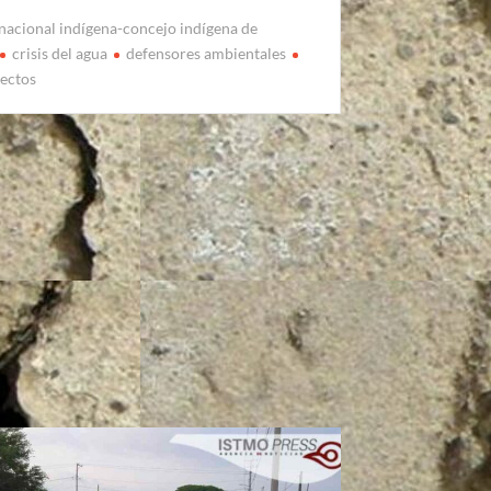
nacional indígena-concejo indígena de
crisis del agua
defensores ambientales
ectos