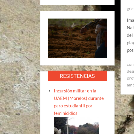
grie
Ima
Nat
del
pla
pos
con
des
RESISTENCIAS
pro
amb
Incursión militar en la
UAEM (Morelos) durante
paro estudiantil por
feminicidios