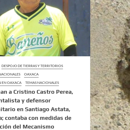
DESPOJO DE TIERRAS Y TERRITORIOS
 NACIONALES
OAXACA
N EN OAXACA
TEMAS NACIONALES
an a Cristino Castro Perea,
talista y defensor
tario en Santiago Astata,
a; contaba con medidas de
cción del Mecanismo