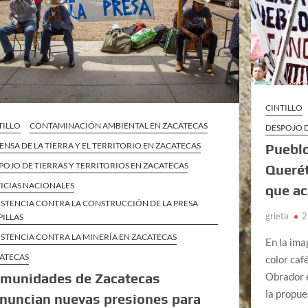
CINTILLO
TILLO
CONTAMINACIÓN AMBIENTAL EN ZACATECAS
DESPOJO D
ENSA DE LA TIERRA Y EL TERRITORIO EN ZACATECAS
Pueblo
POJO DE TIERRAS Y TERRITORIOS EN ZACATECAS
Querét
ICIAS NACIONALES
que ac
ISTENCIA CONTRA LA CONSTRUCCIÓN DE LA PRESA
grieta
2
PILLAS
ISTENCIA CONTRA LA MINERÍA EN ZACATECAS
En la ima
ATECAS
color caf
Obrador e
munidades de Zacatecas
la propue
nuncian nuevas presiones para