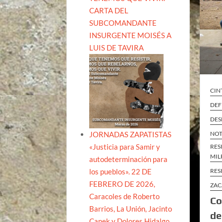
CARTA DEL
SUBCOMANDANTE
INSURGENTE MOISÉS A
LUIS DE TAVIRA
CIN
DEF
DES
JORNADAS ZAPATISTAS
NOT
«Justicia para Samir y
RES
MIL
autodeterminación para
los pueblos». 22 DE
RES
FEBRERO DE 2026,
ZAC
Caracoles de Roberto
Co
Barrios, La Unión, Jacinto
de
Canek y Dolores Hidalgo