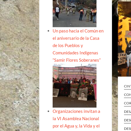
Un paso hacia el Común en
el aniversario de la Casa
de los Pueblos y
Comunidades Indígenas
“Samir Flores Soberanes”
CIN
CON
COR
Organizaciones invitan a
DES
la VI Asamblea Nacional
DES
por el Agua y, la Vida y el
DES