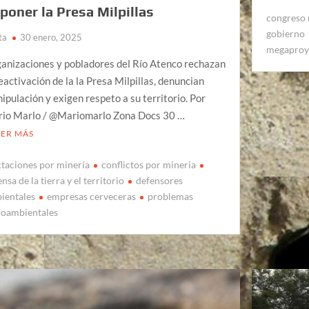
poner la Presa Milpillas
congreso 
gobierno
ta
30 enero, 2025
megaproy
anizaciones y pobladores del Río Atenco rechazan
reactivación de la la Presa Milpillas, denuncian
ipulación y exigen respeto a su territorio. Por
io Marlo / @Mariomarlo Zona Docs 30 …
EER MÁS
ctaciones por minería
conflictos por mineria
nsa de la tierra y el territorio
defensores
ientales
empresas cerveceras
problemas
ioambientales