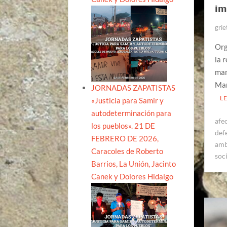
im
grie
Org
la 
man
Mar
JORNADAS ZAPATISTAS
L
«Justicia para Samir y
autodeterminación para
afe
los pueblos». 21 DE
defe
FEBRERO DE 2026,
amb
Caracoles de Roberto
soc
Barrios, La Unión, Jacinto
Canek y Dolores Hidalgo