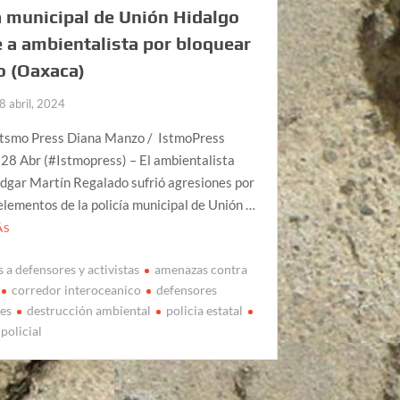
a municipal de Unión Hidalgo
 a ambientalista por bloquear
o (Oaxaca)
8 abril, 2024
Itsmo Press Diana Manzo / IstmoPress
28 Abr (#Istmopress) – El ambientalista
Edgar Martín Regalado sufrió agresiones por
elementos de la policía municipal de Unión …
ÁS
 a defensores y activistas
amenazas contra
corredor interoceanico
defensores
es
destrucción ambiental
policia estatal
policial