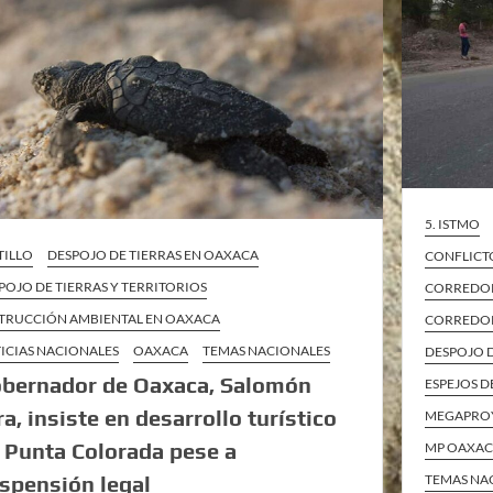
5. ISTMO
TILLO
DESPOJO DE TIERRAS EN OAXACA
CONFLICT
POJO DE TIERRAS Y TERRITORIOS
CORREDOR
TRUCCIÓN AMBIENTAL EN OAXACA
CORREDOR
ICIAS NACIONALES
OAXACA
TEMAS NACIONALES
DESPOJO D
bernador de Oaxaca, Salomón
ESPEJOS D
ra, insiste en desarrollo turístico
MEGAPRO
 Punta Colorada pese a
MP OAXA
TEMAS NA
spensión legal