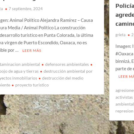
Policí
ta
7 septiembre, 2024
agrede
gen: Animal Político Alejandra Ramírez – Causa
camin
ura Media / Animal Político La construcción
grieta
2
 desarrollo turístico en Punta Colorada, la última
ya virgen de Puerto Escondido, Oaxaca, no es
Imagen: 
ible por …
LEER MÁS
#Oaxaca 
binnizá, 
taminacion ambiental
defensores ambientales
parte de 
pojo de agua y tierras
destrucción ambiental por
LEER M
yectos inmobiliarios
destrucción del medio
iente
proyecto turistico
agresiones
activistas
ambiental
represion 