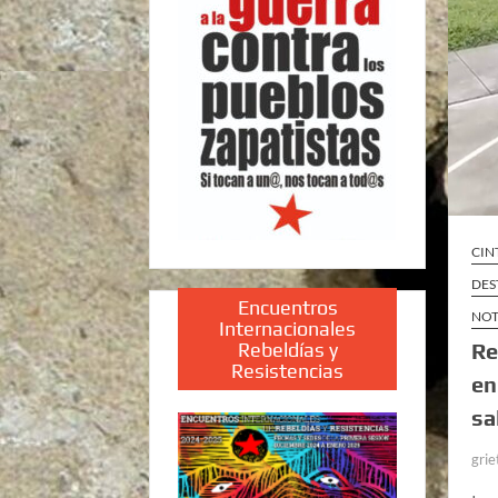
CIN
DES
Encuentros
NOT
Internacionales
Rebeldías y
Re
Resistencias
en
sa
grie