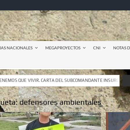
MAS NACIONALES
MEGAPROYECTOS
CNI
NOTAS D
 DEL SUBCOMANDANTE INSURGENTE MOISÉS A LUIS DE TAVIRA
 DEL SUBCOMANDANTE INSURGENTE MOISÉS A LUIS DE TAVIRA
queta:
defensores ambientales