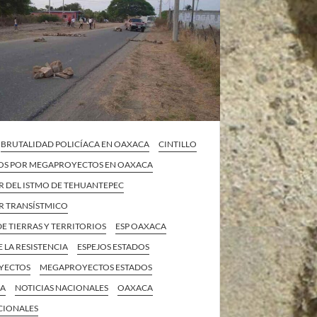
BRUTALIDAD POLICÍACA EN OAXACA
CINTILLO
OS POR MEGAPROYECTOS EN OAXACA
 DEL ISTMO DE TEHUANTEPEC
 TRANSÍSTMICO
E TIERRAS Y TERRITORIOS
ESP OAXACA
E LA RESISTENCIA
ESPEJOS ESTADOS
YECTOS
MEGAPROYECTOS ESTADOS
CA
NOTICIAS NACIONALES
OAXACA
CIONALES