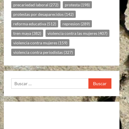
precariedad laboral
(272)
protesta
(198)
protestas por desaparecidos
(142)
reforma educativa
(512)
represion
(289)
tren maya
(382)
violencia contra las mujeres
(407)
violencia contra mujeres
(159)
violencia contra periodistas
(327)
Buscar: