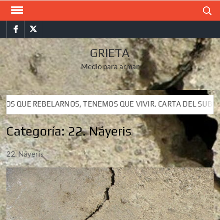
Saltar
Buscar
al
Facebook
Twitter
contenido
GRIETA
Medio para armar
BELARNOS, TENEMOS QUE VIVIR. CARTA DEL SUBCOMANDANTE I
BELARNOS, TENEMOS QUE VIVIR. CARTA DEL SUBCOMANDANTE I
Categoría:
22. Náyeris
22. Náyeris