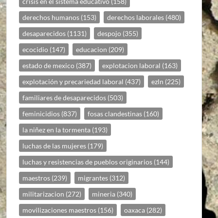
crisis en el sistema educativo
(158)
derechos humanos
(153)
derechos laborales
(480)
desaparecidos
(1131)
despojo
(355)
ecocidio
(147)
educacion
(209)
estado de mexico
(387)
explotacion laboral
(163)
explotación y precariedad laboral
(437)
ezln
(225)
familiares de desaparecidos
(503)
feminicidios
(837)
fosas clandestinas
(160)
la niñez en la tormenta
(193)
luchas de las mujeres
(179)
luchas y resistencias de pueblos originarios
(144)
maestros
(239)
migrantes
(312)
militarizacion
(272)
mineria
(340)
movilizaciones maestros
(156)
oaxaca
(282)