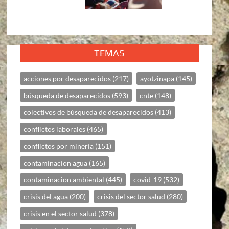
TEMAS
acciones por desaparecidos
(217)
ayotzinapa
(145)
búsqueda de desaparecidos
(593)
cnte
(148)
colectivos de búsqueda de desaparecidos
(413)
conflictos laborales
(465)
conflictos por mineria
(151)
contaminacion agua
(165)
contaminacion ambiental
(445)
covid-19
(532)
crisis del agua
(200)
crisis del sector salud
(280)
crisis en el sector salud
(378)