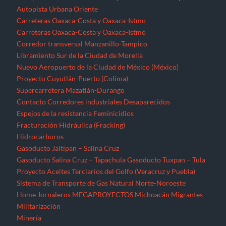
Autopista Urbana Oriente
Carreteras Oaxaca-Costa y Oaxaca-Istmo
Carreteras Oaxaca-Costa y Oaxaca-Istmo
Corredor transversal Manzanillo-Tampico
Libramiento Sur de la Ciudad de Morelia
Nuevo Aeropuerto de la Ciudad de México (México)
Proyecto Cuyutlán-Puerto (Colima)
Supercarretera Mazatlán-Durango
Contacto
Corredores industriales
Desaparecidos
Espejos de la resistencia
Feminicidios
Fracturación Hidráulica (Fracking)
Hidrocarburos
Gasoducto Jaltipan – Salina Cruz
Gasoducto Salina Cruz – Tapachula
Gasoducto Tuxpan – Tula
Proyecto Aceites Terciarios del Golfo (Veracruz y Puebla)
Sistema de Transporte de Gas Natural Norte-Noroeste
Home
Jornaleros
MEGAPROYECTOS
Michoacán
Migrantes
Militarización
Minería