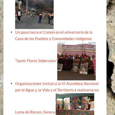
Un paso hacia el Común en el aniversario de la
Casa de los Pueblos y Comunidades Indígenas
“Samir Flores Soberanes”
Organizaciones invitan a la VI Asamblea Nacional
por el Agua y, la Vida y el Territorio a realizarse en
Loma de Bácum, Sonora.