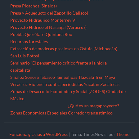
Presa Picachos (Sinaloa)
Presa y Acueducto del Zapotillo (Jalisco)
Proyecto Hidráulico Monterrey VI
Proyecto Hídrico el Naranjal (Veracruz)
Puebla
Querétaro
Quintana Roo
Recursos forestales
Extracción de maderas preciosas en Ostula (Michoacán)
San Luis Potosí
Seminario “El pensamiento crítico frente a la hidra
capitalista”
Sinaloa
Sonora
Tabasco
Tamaulipas
Tlaxcala
Tren Maya
Veracruz
Violencia contra periodistas
Yucatán
Zacatecas
Zonas de Desarrollo Económico y Social (ZODES) Ciudad de
México
¿Qué es un megaproyecto?
Zonas Económicas Especiales
Corredor transístimico
Funciona gracias a WordPress
|
Tema: TimesNews
|
por
Theme