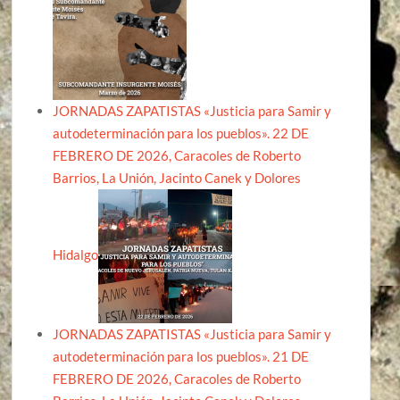
JORNADAS ZAPATISTAS «Justicia para Samir y
autodeterminación para los pueblos». 22 DE
FEBRERO DE 2026, Caracoles de Roberto
Barrios, La Unión, Jacinto Canek y Dolores
Hidalgo
JORNADAS ZAPATISTAS «Justicia para Samir y
autodeterminación para los pueblos». 21 DE
FEBRERO DE 2026, Caracoles de Roberto