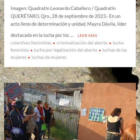
Imagen: Quadratin Leonardo Caballero / Quadratin
QUERÉTARO, Qro., 28 de septiembre de 2023.- En un
acto lleno de determinación y unidad, Mayra Dávila, líder
destacada en la lucha por los …
LEER MÁS
colectivos feministas
criminalización del aborto
lucha
feminista
lucha por legalización del aborto
luchas de las
mujeres
luchas de mujeres