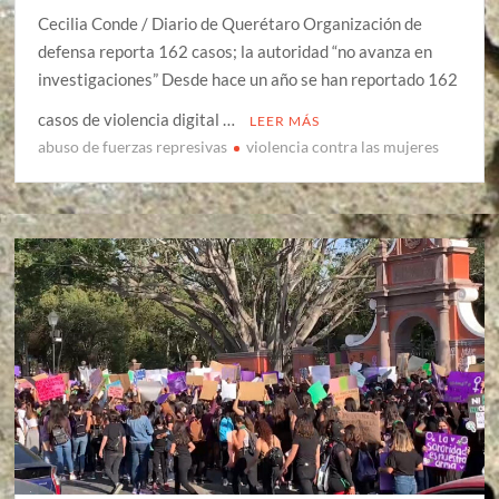
Cecilia Conde / Diario de Querétaro Organización de
defensa reporta 162 casos; la autoridad “no avanza en
investigaciones” Desde hace un año se han reportado 162
casos de violencia digital …
LEER MÁS
abuso de fuerzas represivas
violencia contra las mujeres