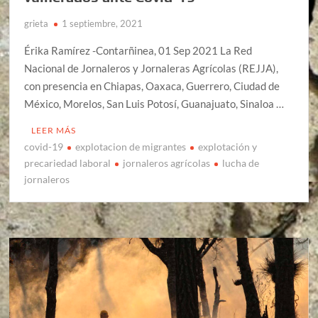
grieta
1 septiembre, 2021
Érika Ramírez -Contarñinea, 01 Sep 2021 La Red
Nacional de Jornaleros y Jornaleras Agrícolas (REJJA),
con presencia en Chiapas, Oaxaca, Guerrero, Ciudad de
México, Morelos, San Luis Potosí, Guanajuato, Sinaloa …
LEER MÁS
covid-19
explotacion de migrantes
explotación y
precariedad laboral
jornaleros agrícolas
lucha de
jornaleros