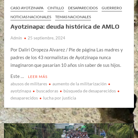
CASO AYOTZINAPA
CINTILLO
DESAPARECIDOS
GUERRERO
NOTICIAS NACIONALES
TEMAS NACIONALES
Ayotzinapa: deuda histórica de AMLO
Admin
25 septiembre, 2024
Por Daliri Oropeza Alvarez / Pie de página Las madres y
padres de los 43 normalistas de Ayotzinapa nunca
imaginaron que pasarían 10 años sin saber de sus hijos.
Este …
LEER MÁS
abusos de militares
aumento de la militarización
ayotzinapa
buscadoras
búsqueda de desaparecidos
desaparecidos
lucha por justicia