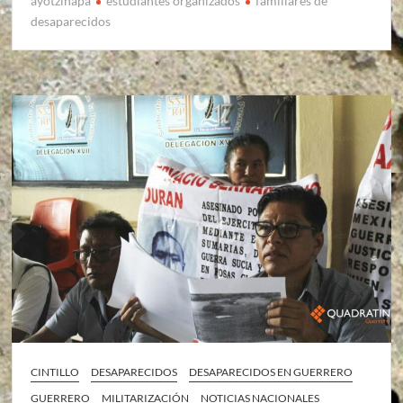
ayotzinapa
estudiantes organizados
familiares de
desaparecidos
CINTILLO
DESAPARECIDOS
DESAPARECIDOS EN GUERRERO
GUERRERO
MILITARIZACIÓN
NOTICIAS NACIONALES