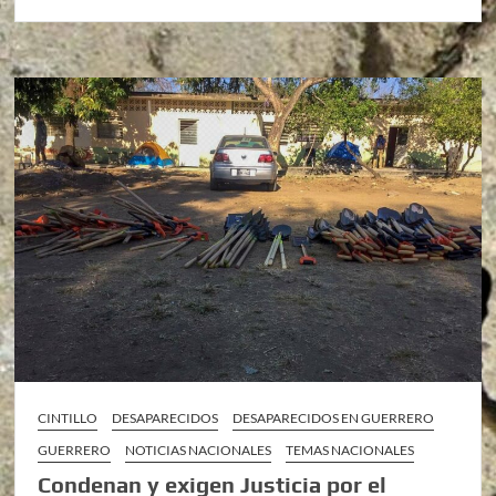
CINTILLO
DESAPARECIDOS
DESAPARECIDOS EN GUERRERO
GUERRERO
NOTICIAS NACIONALES
TEMAS NACIONALES
Condenan y exigen Justicia por el