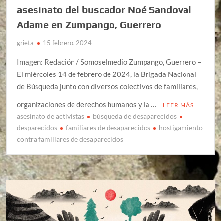
asesinato del buscador Noé Sandoval
Adame en Zumpango, Guerrero
grieta
15 febrero, 2024
Imagen: Redación / Somoselmedio Zumpango, Guerrero –
El miércoles 14 de febrero de 2024, la Brigada Nacional
de Búsqueda junto con diversos colectivos de familiares,
organizaciones de derechos humanos y la …
LEER MÁS
asesinato de activistas
búsqueda de desaparecidos
desparecidos
familiares de desaparecidos
hostigamiento
contra familiares de desaparecidos