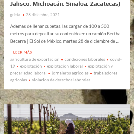
Jalisco, Michoacán, Sinaloa, Zacatecas)
grieta
28 diciembre, 2021
Además de llenar cubetas, las cargan de 100 a 500
metros para depositar su contenido en un camión Bertha
Becerra | El Sol de México, martes 28 de diciembre de …
LEER MÁS
agricultura de exportacion
condiciones laborales
covid-
19
explotación
explotacion laboral
explotación y
precariedad laboral
jornaleros agrícolas
trabajadores
agricolas
violacion de derechos laborales