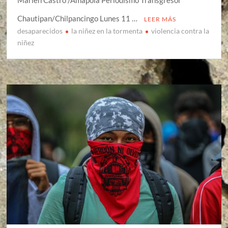
Chautipan/Chilpancingo Lunes 11 …
LEER MÁS
desaparecidos
la niñez en la tormenta
violencia contra la
niñez