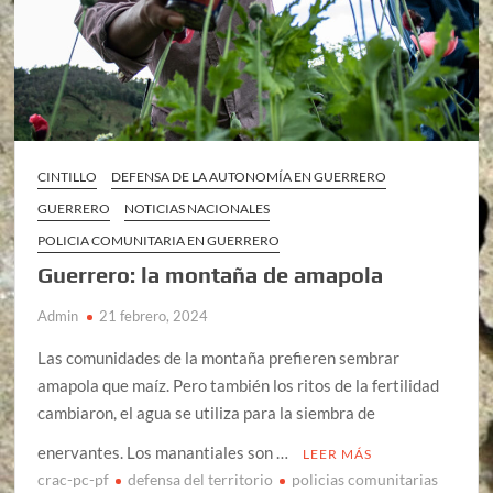
CINTILLO
DEFENSA DE LA AUTONOMÍA EN GUERRERO
GUERRERO
NOTICIAS NACIONALES
POLICIA COMUNITARIA EN GUERRERO
Guerrero: la montaña de amapola
Admin
21 febrero, 2024
Las comunidades de la montaña prefieren sembrar
amapola que maíz. Pero también los ritos de la fertilidad
cambiaron, el agua se utiliza para la siembra de
enervantes. Los manantiales son …
LEER MÁS
crac-pc-pf
defensa del territorio
policias comunitarias