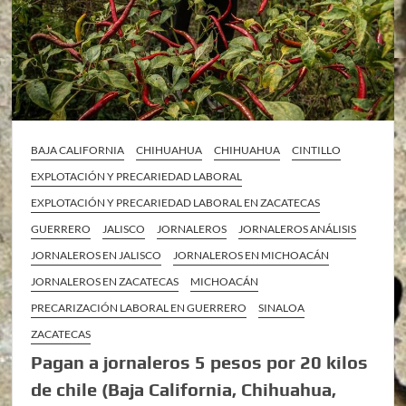
BAJA CALIFORNIA
CHIHUAHUA
CHIHUAHUA
CINTILLO
EXPLOTACIÓN Y PRECARIEDAD LABORAL
EXPLOTACIÓN Y PRECARIEDAD LABORAL EN ZACATECAS
GUERRERO
JALISCO
JORNALEROS
JORNALEROS ANÁLISIS
JORNALEROS EN JALISCO
JORNALEROS EN MICHOACÁN
JORNALEROS EN ZACATECAS
MICHOACÁN
PRECARIZACIÓN LABORAL EN GUERRERO
SINALOA
ZACATECAS
Pagan a jornaleros 5 pesos por 20 kilos
de chile (Baja California, Chihuahua,