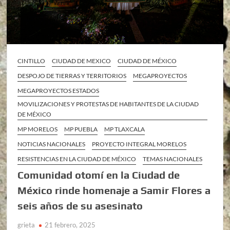
CINTILLO
CIUDAD DE MEXICO
CIUDAD DE MÉXICO
DESPOJO DE TIERRAS Y TERRITORIOS
MEGAPROYECTOS
MEGAPROYECTOS ESTADOS
MOVILIZACIONES Y PROTESTAS DE HABITANTES DE LA CIUDAD
DE MÉXICO
MP MORELOS
MP PUEBLA
MP TLAXCALA
NOTICIAS NACIONALES
PROYECTO INTEGRAL MORELOS
RESISTENCIAS EN LA CIUDAD DE MÉXICO
TEMAS NACIONALES
Comunidad otomí en la Ciudad de
México rinde homenaje a Samir Flores a
seis años de su asesinato
grieta
21 febrero, 2025