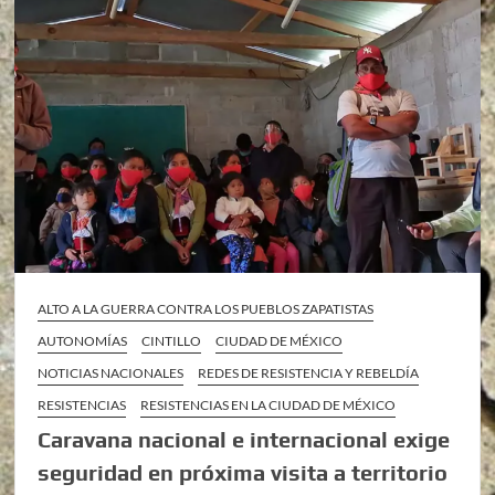
ALTO A LA GUERRA CONTRA LOS PUEBLOS ZAPATISTAS
AUTONOMÍAS
CINTILLO
CIUDAD DE MÉXICO
NOTICIAS NACIONALES
REDES DE RESISTENCIA Y REBELDÍA
RESISTENCIAS
RESISTENCIAS EN LA CIUDAD DE MÉXICO
Caravana nacional e internacional exige
seguridad en próxima visita a territorio