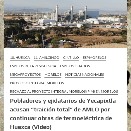
10. HUEXCA
11. AMILCINGO
CINTILLO
ESP MORELOS
ESPEJOS DE LA RESISTENCIA
ESPEJOS ESTADOS
MEGAPROYECTOS
MORELOS
NOTICIAS NACIONALES
PROYECTO INTEGRAL MORELOS
RECHAZO AL PROYECTO INTEGRAL MORELOS (PIM) EN MORELOS
Pobladores y ejidatarios de Yecapixtla
acusan “traición total” de AMLO por
continuar obras de termoeléctrica de
Huexca (Video)