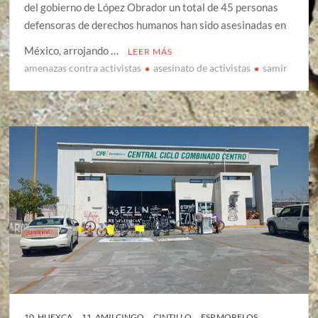
del gobierno de López Obrador un total de 45 personas
defensoras de derechos humanos han sido asesinadas en
México, arrojando …
LEER MÁS
amenazas contra activistas
asesinato de activistas
samir
10. HUEXCA
11. AMILCINGO
CINTILLO
ESP MORELOS