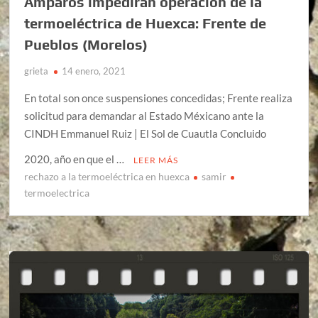
Amparos impedirán operación de la
termoeléctrica de Huexca: Frente de
Pueblos (Morelos)
grieta
14 enero, 2021
En total son once suspensiones concedidas; Frente realiza
solicitud para demandar al Estado Méxicano ante la
CINDH Emmanuel Ruiz | El Sol de Cuautla Concluido
2020, año en que el …
LEER MÁS
rechazo a la termoeléctrica en huexca
samir
termoelectrica