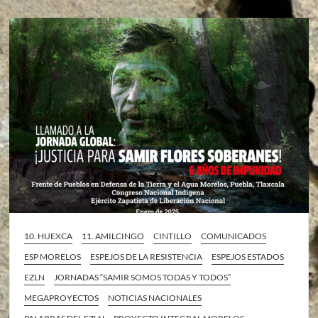
10. HUEXCA
11. AMILCINGO
CINTILLO
COMUNICADOS
ESP MORELOS
ESPEJOS DE LA RESISTENCIA
ESPEJOS ESTADOS
EZLN
JORNADAS “SAMIR SOMOS TODAS Y TODOS”
MEGAPROYECTOS
NOTICIAS NACIONALES