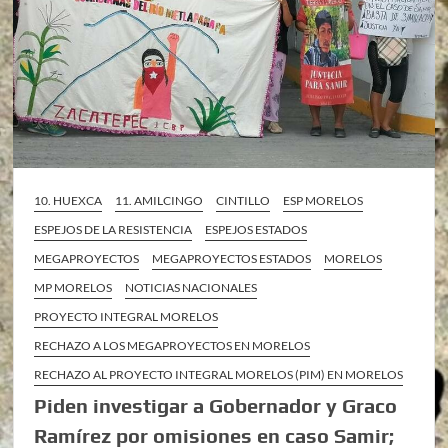
10. HUEXCA
11. AMILCINGO
CINTILLO
ESP MORELOS
ESPEJOS DE LA RESISTENCIA
ESPEJOS ESTADOS
MEGAPROYECTOS
MEGAPROYECTOS ESTADOS
MORELOS
MP MORELOS
NOTICIAS NACIONALES
PROYECTO INTEGRAL MORELOS
RECHAZO A LOS MEGAPROYECTOS EN MORELOS
RECHAZO AL PROYECTO INTEGRAL MORELOS (PIM) EN MORELOS
Piden investigar a Gobernador y Graco
Ramírez por omisiones en caso Samir;