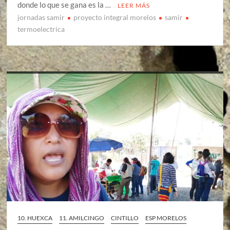
donde lo que se gana es la …
LEER MÁS
jornadas samir
proyecto integral morelos
samir
termoelectrica
10. HUEXCA
11. AMILCINGO
CINTILLO
ESP MORELOS