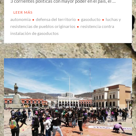
3 corrientes políticas con mayor poder en el país, el …
LEER MÁS
autonomia
defensa del territorio
gasoducto
luchas y
resistencias de pueblos originarios
resistencia contra
instalación de gasoductos