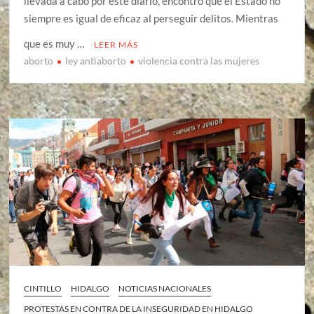
llevada a cabo por este diario, encontró que el Estado no
siempre es igual de eficaz al perseguir delitos. Mientras
que es muy …
LEER MÁS
aborto
ley antiaborto
violencia contra las mujeres
CINTILLO
HIDALGO
NOTICIAS NACIONALES
PROTESTAS EN CONTRA DE LA INSEGURIDAD EN HIDALGO