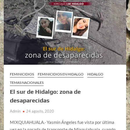
FEMINICIDIOS
FEMINICIDIOS EN HIDALGO
HIDALGO
TEMAS NACIONALES
El sur de Hidalgo: zona de
desaparecidas
Admin
24 agosto, 2020
MIXQUIAHUALA.- Yasmín Ángeles fue vista por última
vez en la parada de transporte de Mixquiahuala, cuando