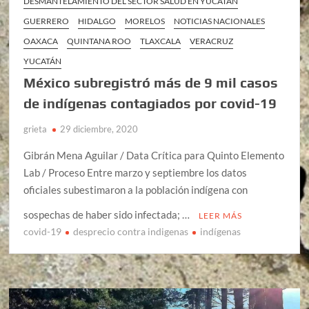
DESMANTELAMIENTO DEL SECTOR SALUD EN YUCATÁN
GUERRERO
HIDALGO
MORELOS
NOTICIAS NACIONALES
OAXACA
QUINTANA ROO
TLAXCALA
VERACRUZ
YUCATÁN
México subregistró más de 9 mil casos
de indígenas contagiados por covid-19
grieta
29 diciembre, 2020
Gibrán Mena Aguilar / Data Crítica para Quinto Elemento
Lab / Proceso Entre marzo y septiembre los datos
oficiales subestimaron a la población indígena con
sospechas de haber sido infectada; …
LEER MÁS
covid-19
desprecio contra indigenas
indígenas