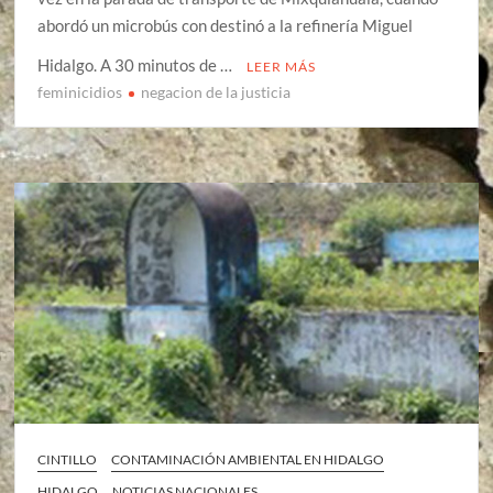
abordó un microbús con destinó a la refinería Miguel
Hidalgo. A 30 minutos de …
LEER MÁS
feminicidios
negacion de la justicia
CINTILLO
CONTAMINACIÓN AMBIENTAL EN HIDALGO
HIDALGO
NOTICIAS NACIONALES