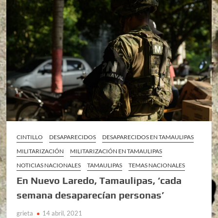
CINTILLO
DESAPARECIDOS
DESAPARECIDOS EN TAMAULIPAS
MILITARIZACIÓN
MILITARIZACIÓN EN TAMAULIPAS
NOTICIAS NACIONALES
TAMAULIPAS
TEMAS NACIONALES
En Nuevo Laredo, Tamaulipas, ‘cada
semana desaparecían personas’
grieta
14 abril, 2021