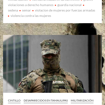
violaciones a derecho humanos
guardia nacional
sedena
semar
violacion de mujeres por fuerzas armadas
violencia contra las mujeres
CINTILLO
DESAPARECIDOS EN TAMAULIPAS
MILITARIZACIÓN