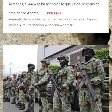
Armadas, el 44% se ha hecho en lo que va del sexenio del
presidente Andrés …
LEER MÁS
aumento de la militarización
fuerzas armadas en tareas
civiles
militarizacion
sedena
semar