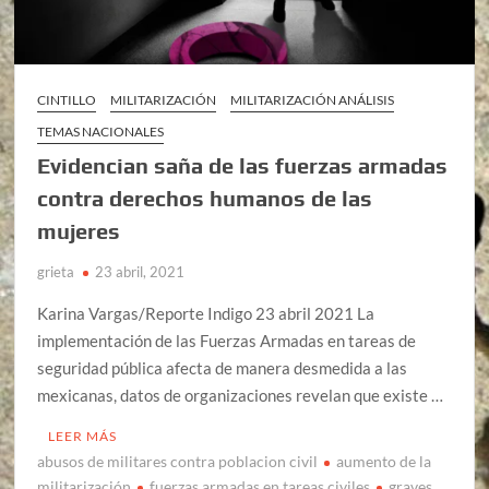
CINTILLO
MILITARIZACIÓN
MILITARIZACIÓN ANÁLISIS
TEMAS NACIONALES
Evidencian saña de las fuerzas armadas
contra derechos humanos de las
mujeres
grieta
23 abril, 2021
Karina Vargas/Reporte Indigo 23 abril 2021 La
implementación de las Fuerzas Armadas en tareas de
seguridad pública afecta de manera desmedida a las
mexicanas, datos de organizaciones revelan que existe …
LEER MÁS
abusos de militares contra poblacion civil
aumento de la
militarización
fuerzas armadas en tareas civiles
graves