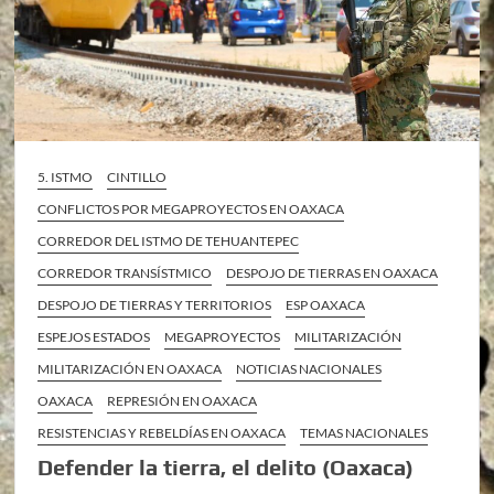
5. ISTMO
CINTILLO
CONFLICTOS POR MEGAPROYECTOS EN OAXACA
CORREDOR DEL ISTMO DE TEHUANTEPEC
CORREDOR TRANSÍSTMICO
DESPOJO DE TIERRAS EN OAXACA
DESPOJO DE TIERRAS Y TERRITORIOS
ESP OAXACA
ESPEJOS ESTADOS
MEGAPROYECTOS
MILITARIZACIÓN
MILITARIZACIÓN EN OAXACA
NOTICIAS NACIONALES
OAXACA
REPRESIÓN EN OAXACA
RESISTENCIAS Y REBELDÍAS EN OAXACA
TEMAS NACIONALES
Defender la tierra, el delito (Oaxaca)