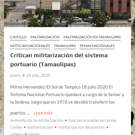
CINTILLO
MILITARIZACIÓN
MILITARIZACIÓN EN TAMAULIPAS
NOTICIAS NACIONALES
TAMAULIPAS
TEMAS NACIONALES
Critican militarización del sistema
portuario (Tamaulipas)
grieta
18 julio, 2020
Mirna Hernández/El Sol de Tampico 18 julio 2020 El
Sistema Nacional Portuario quedará a cargo de la Semar y
la Sedena, luego que en 1976 se decidió transferir los
puertos …
LEER MÁS
aumento de la militarización
fuerzas armadas en tareas
civiles
militarizacion
militarizacion de puertos
sedena
semar