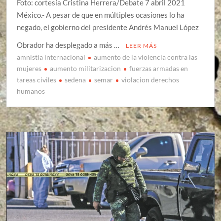
Foto: cortesía Cristina Herrera/Debate 7 abril 2021
México.- A pesar de que en múltiples ocasiones lo ha
negado, el gobierno del presidente Andrés Manuel López
Obrador ha desplegado a más …
LEER MÁS
amnistia internacional
aumento de la violencia contra las
mujeres
aumento militarizacion
fuerzas armadas en
tareas civiles
sedena
semar
violacion derechos
humanos