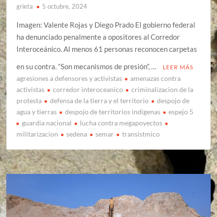
grieta
5 octubre, 2024
Imagen: Valente Rojas y Diego Prado El gobierno federal
ha denunciado penalmente a opositores al Corredor
Interoceánico. Al menos 61 personas reconocen carpetas
en su contra. “Son mecanismos de presión”, …
LEER MÁS
agresiones a defensores y activistas
amenazas contra
activistas
corredor interoceanico
criminalizacion de la
protesta
defensa de la tierra y el territorio
despojo de
agua y tierras
despojo de territorios indigenas
espejo 5
guardia nacional
lucha contra megapoyectos
militarizacion
sedena
semar
transistmico