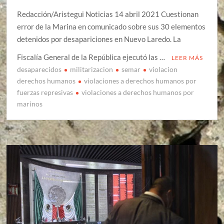
Redacción/Aristegui Noticias 14 abril 2021 Cuestionan
error de la Marina en comunicado sobre sus 30 elementos
detenidos por desapariciones en Nuevo Laredo. La
Fiscalía General de la República ejecutó las …
LEER MÁS
desaparecidos
militarizacion
semar
violacion
derechos humanos
violaciones a derechos humanos por
fuerzas represivas
violaciones a derechos humanos por
marinos