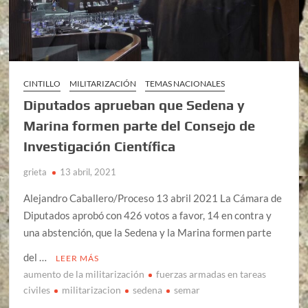
CINTILLO
MILITARIZACIÓN
TEMAS NACIONALES
Diputados aprueban que Sedena y
Marina formen parte del Consejo de
Investigación Científica
grieta
13 abril, 2021
Alejandro Caballero/Proceso 13 abril 2021 La Cámara de
Diputados aprobó con 426 votos a favor, 14 en contra y
una abstención, que la Sedena y la Marina formen parte
del …
LEER MÁS
aumento de la militarización
fuerzas armadas en tareas
civiles
militarizacion
sedena
semar