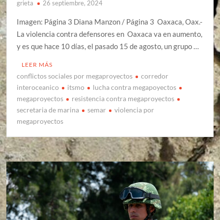
grieta
26 septiembre, 2024
Imagen: Página 3 Diana Manzon / Página 3 Oaxaca, Oax.-
La violencia contra defensores en Oaxaca va en aumento,
y es que hace 10 días, el pasado 15 de agosto, un grupo …
LEER MÁS
conflictos sociales por megaproyectos
corredor
interoceanico
itsmo
lucha contra megapoyectos
megaproyectos
resistencia contra megaproyectos
secretaria de marina
semar
violencia por
megaproyectos