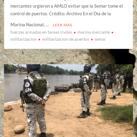
mercantes urgieron a AMLO evitar que la Semar tome el
control de puertos. Crédito: Archivo En el Día de la
Marina Nacional, …
LEER MÁS
fuerzas armadas en tareas civiles
marina mercante
militarizacion
militarizacion de puertos
semar