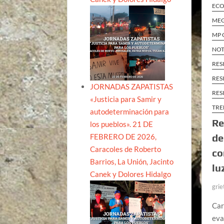
ECO
MEG
MP 
NOT
RES
RES
JORNADAS ZAPATISTAS
RES
«Justicia para Samir y
TRE
autodeterminación para
Re
los pueblos». 21 DE
FEBRERO DE 2026,
de
Caracoles de Roberto
co
Barrios, La Unión, Jacinto
lu
Canek y Dolores Hidalgo
grie
Car
eva