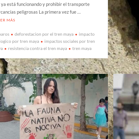
 ya está funcionando y prohibir el transporte
cancías peligrosas La primera vez fue …
EER MÁS
aros
deforestacion por el tren maya
impacto
logico por tren maya
impactos sociales por tren
ya
resistencia contra el tren maya
tren maya