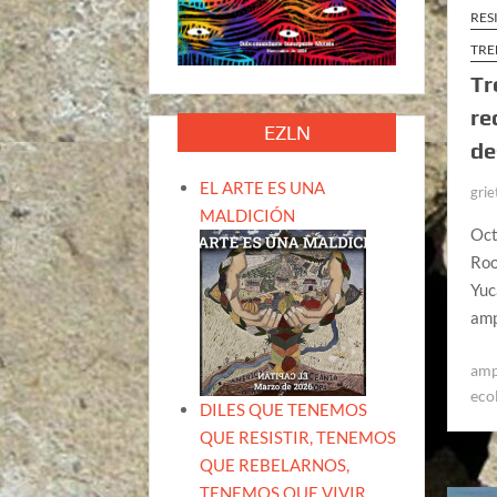
RES
TRE
Tr
re
EZLN
de
EL ARTE ES UNA
grie
MALDICIÓN
Oct
Roo
Yuc
amp
am
eco
DILES QUE TENEMOS
QUE RESISTIR, TENEMOS
QUE REBELARNOS,
TENEMOS QUE VIVIR.