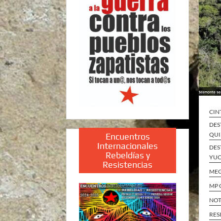
CIN
DES
QUI
Encuentros
Internacionales
DES
Rebeldías y
YUC
Resistencias
ME
MP 
NOT
RES