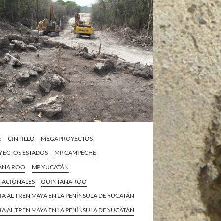
E
CINTILLO
MEGAPROYECTOS
ECTOS ESTADOS
MP CAMPECHE
ANA ROO
MP YUCATÁN
 NACIONALES
QUINTANA ROO
IA AL TREN MAYA EN LA PENÍNSULA DE YUCATÁN
IA AL TREN MAYA EN LA PENÍNSULA DE YUCATÁN