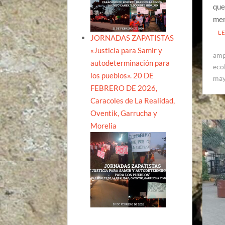
que
mer
L
JORNADAS ZAPATISTAS
«Justicia para Samir y
amp
autodeterminación para
eco
los pueblos». 20 DE
ma
FEBRERO DE 2026,
Caracoles de La Realidad,
Oventik, Garrucha y
Morelia