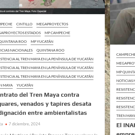
MPECHE
CINTILLO
MEGAPROYECTOS
APROYECTOS ESTADOS
MP CAMPECHE
QUINTANA ROO
MP YUCATÁN
ICIAS NACIONALES
QUINTANA ROO
CAMPECH
ISTENCIA AL TREN MAYA EN LA PENÍNSULA DE YUCATÁN
MEGAPROY
ISTENCIA AL TREN MAYA EN LA PENÍNSULA DE YUCATÁN
MP QUINT
ISTENCIA AL TREN MAYA EN LA PENÍNSULA DE YUCATÁN
NOTICIAS
N MAYA
YUCATÁN
RESISTENC
ntrato del Tren Maya contra
RESISTENC
guares, venados y tapires desata
RESISTENC
dignación entre ambientalistas
TREN MAY
El INA
ta
7 diciembre, 2024
empre