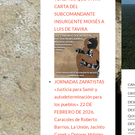
CARTA DEL
SUBCOMANDANTE
INSURGENTE MOISÉS A
LUIS DE TAVIRA
JORNADAS ZAPATISTAS
CA
«Justicia para Samir y
CRI
autodeterminación para
DES
los pueblos». 22 DE
DES
FEBRERO DE 2026,
QUI
Caracoles de Roberto
DES
Barrios, La Unión, Jacinto
YUC
Canek y Dolores Hidalgo