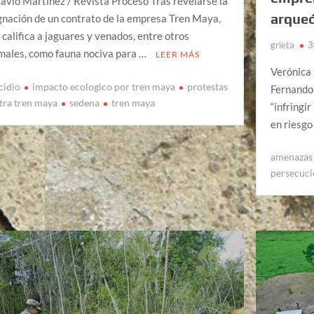
avio Martínez / Revista Proceso Tras revelarse la
arqueó
gnación de un contrato de la empresa Tren Maya,
 califica a jaguares y venados, entre otros
grieta
3
males, como fauna nociva para …
LEER MÁS
Verónica 
cidio
impacto ecologico por tren maya
protestas
Fernando
tra tren maya
sedena
tren maya
“infringi
en riesgo
amenazas 
persecuc