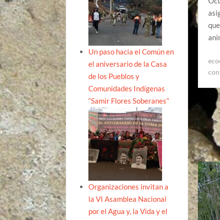
Oct
asi
que
ani
Un paso hacia el Común en
eco
el aniversario de la Casa
con
de los Pueblos y
Comunidades Indígenas
“Samir Flores Soberanes”
Organizaciones invitan a
la VI Asamblea Nacional
por el Agua y, la Vida y el