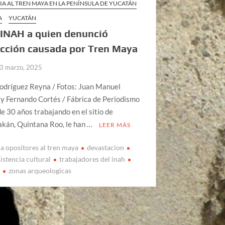
IA AL TREN MAYA EN LA PENÍNSULA DE YUCATÁN
A
YUCATÁN
INAH a quien denunció
cción causada por Tren Maya
3 marzo, 2025
Rodríguez Reyna / Fotos: Juan Manuel
y Fernando Cortés / Fábrica de Periodismo
e 30 años trabajando en el sitio de
kán, Quintana Roo, le han …
LEER MÁS
a opositores al tren maya
devastacion
sistencia cultural
trabajadores del inah
a
zonas arqueologicas