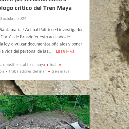
logo crítico del Tren Maya
0 octubre, 2024
Santamaría / Animal Político El investigador
 Cortés de Brasdefer está acusado de
r la ley, divulgar documentos oficiales y poner
 la vida del personal de las …
LEER MÁS
a opositores al tren maya
inah
ion
trabajadores del inah
tren maya