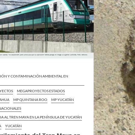
IÓN Y CONTAMINACIÓN AMBIENTAL EN
YECTOS
MEGAPROYECTOS ESTADOS
UAHUA
MP QUINTANA ROO
MP YUCATÁN
 NACIONALES
IA AL TREN MAYA EN LA PENÍNSULA DE YUCATÁN
A
YUCATÁN