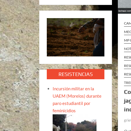
CA
MEG
MP 
NOT
RES
RES
RESISTENCIAS
RES
TRE
Incursión militar en la
Co
UAEM (Morelos) durante
ja
paro estudiantil por
in
feminicidios
grie