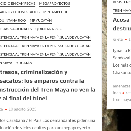
RESISTENC
CIDIO EN CAMPECHE
MEGAPROYECTOS
TREN MAY
APROYECTOS ESTADOS
MP CAMPECHE
Acosa 
QUINTANA ROO
MP YUCATÁN
destru
ICIAS NACIONALES
QUINTANA ROO
ISTENCIA AL TREN MAYA EN LA PENÍNSULA DE YUCATÁN
grieta
1
ISTENCIA AL TREN MAYA EN LA PENÍNSULA DE YUCATÁN
Ignacio 
ISTENCIA AL TREN MAYA EN LA PENÍNSULA DE YUCATÁN
Sandoval 
N MAYA
YUCATÁN
Los más d
trasos, criminalización y
Chakanba
sacatos: los amparos contra la
amenazas 
nstrucción del Tren Maya no ven la
inah
re
z al final del túnel
tren may
ta
10 agosto, 2025
los Carabaña / El País Los demandantes piden una
luación de vicios ocultos para un megaproyecto