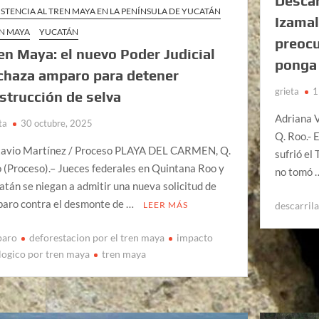
Descar
ISTENCIA AL TREN MAYA EN LA PENÍNSULA DE YUCATÁN
Izamal
N MAYA
YUCATÁN
preocu
en Maya: el nuevo Poder Judicial
ponga 
chaza amparo para detener
grieta
1
strucción de selva
Adriana V
ta
30 octubre, 2025
Q. Roo.- 
avio Martínez / Proceso PLAYA DEL CARMEN, Q.
sufrió el
 (Proceso).– Jueces federales en Quintana Roo y
no tomó
atán se niegan a admitir una nueva solicitud de
aro contra el desmonte de …
descarril
LEER MÁS
paro
deforestacion por el tren maya
impacto
logico por tren maya
tren maya