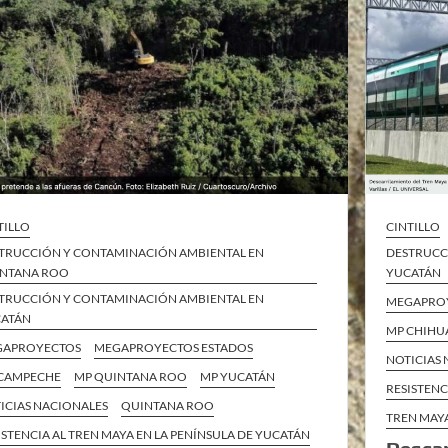
TILLO
CINTILLO
TRUCCIÓN Y CONTAMINACIÓN AMBIENTAL EN
DESTRUCC
NTANA ROO
YUCATÁN
TRUCCIÓN Y CONTAMINACIÓN AMBIENTAL EN
MEGAPRO
ATÁN
MP CHIH
GAPROYECTOS
MEGAPROYECTOS ESTADOS
NOTICIAS
CAMPECHE
MP QUINTANA ROO
MP YUCATÁN
RESISTENC
ICIAS NACIONALES
QUINTANA ROO
TREN MAY
ISTENCIA AL TREN MAYA EN LA PENÍNSULA DE YUCATÁN