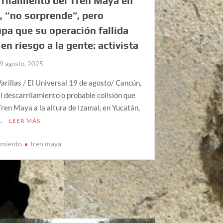
rilamiento del Tren Maya en
, “no sorprende”, pero
pa que su operación fallida
en riesgo a la gente: activista
9 agosto, 2025
arillas / El Universal 19 de agosto/ Cancún,
El descarrilamiento o probable colisión que
 Tren Maya a la altura de Izamal, en Yucatán,
 …
LEER MÁS
amiento
tren maya