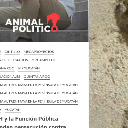
E
CINTILLO
MEGAPROYECTOS
ECTOS ESTADOS
MP CAMPECHE
ANA ROO
MP YUCATÁN
 NACIONALES
QUINTANA ROO
IA AL TREN MAYA EN LA PENÍNSULA DE YUCATÁN
IA AL TREN MAYA EN LA PENÍNSULA DE YUCATÁN
IA AL TREN MAYA EN LA PENÍNSULA DE YUCATÁN
A
YUCATÁN
H y la Función Pública
nden persecución contra