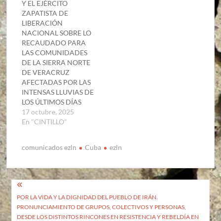
Y EL EJÉRCITO
ZAPATISTA DE
LIBERACIÓN
NACIONAL SOBRE LO
RECAUDADO PARA
LAS COMUNIDADES
DE LA SIERRA NORTE
DE VERACRUZ
AFECTADAS POR LAS
INTENSAS LLUVIAS DE
LOS ÚLTIMOS DÍAS
17 octubre, 2025
En "CINTILLO"
comunicados ezln
Cuba
ezln
Navegación
POR LA VIDA Y LA DIGNIDAD DEL PUEBLO DE IRÁN.
de
PRONUNCIAMIENTO DE GRUPOS, COLECTIVOS Y PERSONAS,
entradas
DESDE LOS DISTINTOS RINCONES EN RESISTENCIA Y REBELDÍA EN