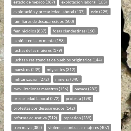
estado de mexico
(387)
explotacion laboral
(163)
explotación y precariedad laboral
(437)
ezln
(225)
familiares de desaparecidos
(503)
feminicidios
(837)
fosas clandestinas
(160)
la niñez en la tormenta
(193)
luchas de las mujeres
(179)
luchas y resistencias de pueblos originarios
(144)
maestros
(239)
migrantes
(312)
militarizacion
(272)
mineria
(340)
movilizaciones maestros
(156)
oaxaca
(282)
precariedad laboral
(272)
protesta
(198)
protestas por desaparecidos
(142)
reforma educativa
(512)
represion
(289)
tren maya
(382)
violencia contra las mujeres
(407)