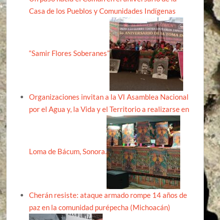
Casa de los Pueblos y Comunidades Indígenas
“Samir Flores Soberanes”
Organizaciones invitan a la VI Asamblea Nacional
por el Agua y, la Vida y el Territorio a realizarse en
Loma de Bácum, Sonora.
Cherán resiste: ataque armado rompe 14 años de
paz en la comunidad purépecha (Michoacán)