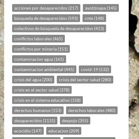
acciones por desaparecidos
(217)
ayotzinapa
(145)
búsqueda de desaparecidos
(593)
cnte
(148)
colectivos de búsqueda de desaparecidos
(413)
conflictos laborales
(465)
conflictos por mineria
(151)
contaminacion agua
(165)
contaminacion ambiental
(445)
covid-19
(532)
crisis del agua
(200)
crisis del sector salud
(280)
crisis en el sector salud
(378)
crisis en el sistema educativo
(158)
derechos humanos
(153)
derechos laborales
(480)
desaparecidos
(1131)
despojo
(355)
ecocidio
(147)
educacion
(209)