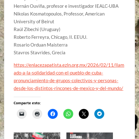
Hernán Ouviña, profesor e investigador IEALC-UBA
Nikolas Kosmatopoulos, Professor, American
University of Beirut
Raúl Zibechi (Uruguay)
Roberto Ferreyra, Chicago, Il. EEUU.
Rosario Orduan Maisterra
Stavros Stavrides, Grecia
https://enlacezapatista.ezln.org.mx/2026/02/11/llam
ado-a-la-solidaridad-con-el-pueblo-de-cuba-
pronunciamiento-de-grupos-colectivos-y-personas-
desde-los-distintos-rincones-de-mexico-y-del-mundo/
Comparte esto: