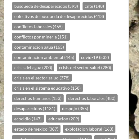
búsqueda de desaparecidos
(593)
cnte
(148)
colectivos de búsqueda de desaparecidos
(413)
conflictos laborales
(465)
conflictos por mineria
(151)
contaminacion agua
(165)
contaminacion ambiental
(445)
covid-19
(532)
crisis del agua
(200)
crisis del sector salud
(280)
crisis en el sector salud
(378)
crisis en el sistema educativo
(158)
derechos humanos
(153)
derechos laborales
(480)
desaparecidos
(1131)
despojo
(355)
ecocidio
(147)
educacion
(209)
estado de mexico
(387)
explotacion laboral
(163)