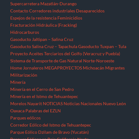
Supercarretera Mazatlán-Durango
Contacto
Corredores industriales
Desaparecidos
Espejos de la resistencia
Feminicidios
Fracturación Hidráulica (Fracking)
Hidrocarburos
Gasoducto Jaltipan – Salina Cruz
Gasoducto Salina Cruz – Tapachula
Gasoducto Tuxpan – Tula
Proyecto Aceites Terciarios del Golfo (Veracruz y Puebla)
Sistema de Transporte de Gas Natural Norte-Noroeste
Home
Jornaleros
MEGAPROYECTOS
Michoacán
Migrantes
Militarización
Minería
Minería en el Cerro de San Pedro
Minería en el Istmo de Tehuantepec
Morelos
Nayarit
NOTICIAS
Noticias Nacionales
Nuevo León
Oaxaca
Palabras del EZLN
Parques eólicos
Corredor Eólico del Istmo de Tehuantepec
Parque Eólico Dzilam de Bravo (Yucatán)