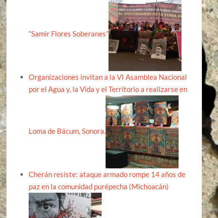
“Samir Flores Soberanes”
Organizaciones invitan a la VI Asamblea Nacional
por el Agua y, la Vida y el Territorio a realizarse en
Loma de Bácum, Sonora.
Cherán resiste: ataque armado rompe 14 años de
paz en la comunidad purépecha (Michoacán)