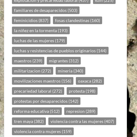
explotación y precariedad laboral
(437)
ezln
(225)
familiares de desaparecidos
(503)
feminicidios
(837)
fosas clandestinas
(160)
la niñez en la tormenta
(193)
luchas de las mujeres
(179)
luchas y resistencias de pueblos originarios
(144)
maestros
(239)
migrantes
(312)
militarizacion
(272)
mineria
(340)
movilizaciones maestros
(156)
oaxaca
(282)
precariedad laboral
(272)
protesta
(198)
protestas por desaparecidos
(142)
reforma educativa
(512)
represion
(289)
tren maya
(382)
violencia contra las mujeres
(407)
violencia contra mujeres
(159)