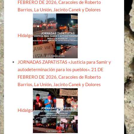
FEBRERO DE 2026, Caracoles de Roberto
Barrios, La Unión, Jacinto Canek y Dolores
Hidalgo
JORNADAS ZAPATISTAS «Justicia para Samir y
autodeterminación para los pueblos». 21 DE
FEBRERO DE 2026, Caracoles de Roberto
Barrios, La Unión, Jacinto Canek y Dolores
Hidalgo