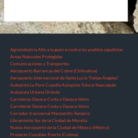
Agroindustria
Alto a la guerra contra los pueblos zapatistas
Áreas Naturales Protegidas
Comunicaciones y Transportes
Aeropuerto Barrancas del Cobre (Chihuahua)
Aeropuerto Internacional de Santa Lucía “Felipe Ángeles”
Autopista La Pera-Cuautla
Autopista Toluca-Naucalpán
Autopista Urbana Oriente
Carreteras Oaxaca-Costa y Oaxaca-Istmo
Carreteras Oaxaca-Costa y Oaxaca-Istmo
Corredor transversal Manzanillo-Tampico
Libramiento Sur de la Ciudad de Morelia
Nuevo Aeropuerto de la Ciudad de México (México)
Proyecto Cuyutlán-Puerto (Colima)