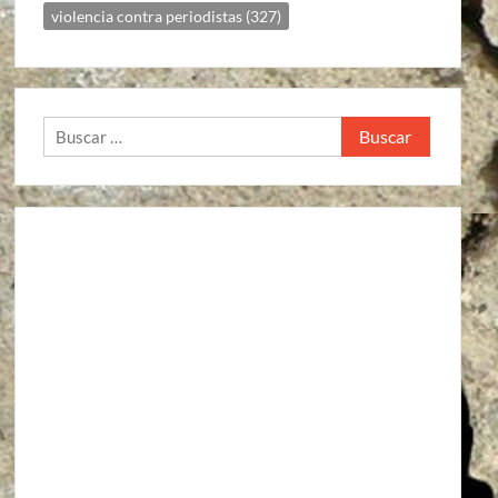
violencia contra periodistas
(327)
Buscar: