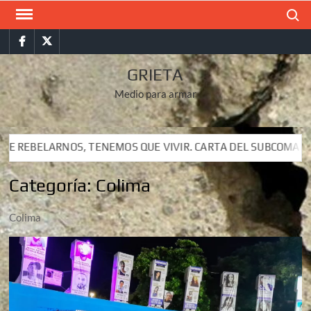
Saltar
Buscar
al
Facebook
Twitter
contenido
GRIETA
Medio para armar
VIVIR. CARTA DEL SUBCOMANDANTE INSURGENTE MOISÉS A LUI
VIVIR. CARTA DEL SUBCOMANDANTE INSURGENTE MOISÉS A LUI
Categoría:
Colima
Colima