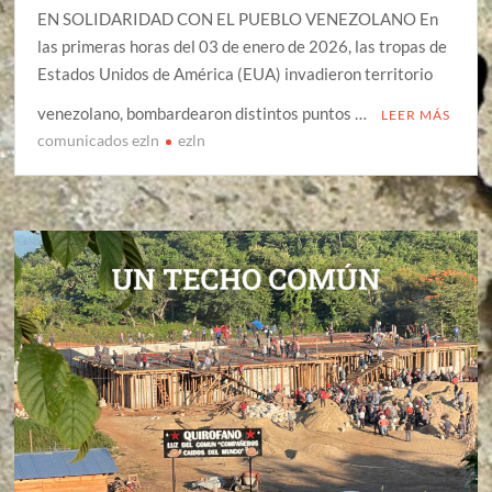
EN SOLIDARIDAD CON EL PUEBLO VENEZOLANO En
las primeras horas del 03 de enero de 2026, las tropas de
Estados Unidos de América (EUA) invadieron territorio
venezolano, bombardearon distintos puntos …
LEER MÁS
comunicados ezln
ezln