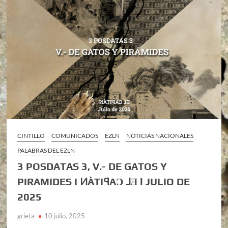
CINTILLO
COMUNICADOS
EZLN
NOTICIAS NACIONALES
PALABRAS DEL EZLN
3 POSDATAS 3, V.- DE GATOS Y
PIRAMIDES I ͶÀTIꟼAƆ ⅃Ǝ l JULIO DE
2025
grieta
10 julio, 2025