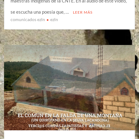
maestras indígenas de la CNTE. En al audio de este video,
se escucha una poesía que, …
LEER MÁS
comunicados ezln
ezln