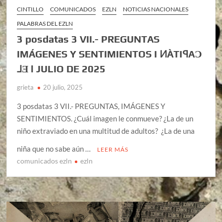
CINTILLO
COMUNICADOS
EZLN
NOTICIAS NACIONALES
PALABRAS DEL EZLN
3 posdatas 3 VII.- PREGUNTAS
IMÁGENES Y SENTIMIENTOS I ͶÀTIꟼAƆ
⅃Ǝ l JULIO DE 2025
grieta
20 julio, 2025
3 posdatas 3 VII.- PREGUNTAS, IMÁGENES Y
SENTIMIENTOS. ¿Cuál imagen le conmueve? ¿La de un
niño extraviado en una multitud de adultos? ¿La de una
niña que no sabe aún …
LEER MÁS
comunicados ezln
ezln