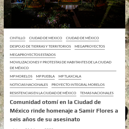
CINTILLO
CIUDAD DE MEXICO
CIUDAD DE MÉXICO
DESPOJO DE TIERRAS Y TERRITORIOS
MEGAPROYECTOS
MEGAPROYECTOS ESTADOS
MOVILIZACIONES Y PROTESTAS DE HABITANTES DE LA CIUDAD
DE MÉXICO
MP MORELOS
MP PUEBLA
MP TLAXCALA
NOTICIAS NACIONALES
PROYECTO INTEGRAL MORELOS
RESISTENCIAS EN LA CIUDAD DE MÉXICO
TEMAS NACIONALES
Comunidad otomí en la Ciudad de
México rinde homenaje a Samir Flores a
seis años de su asesinato