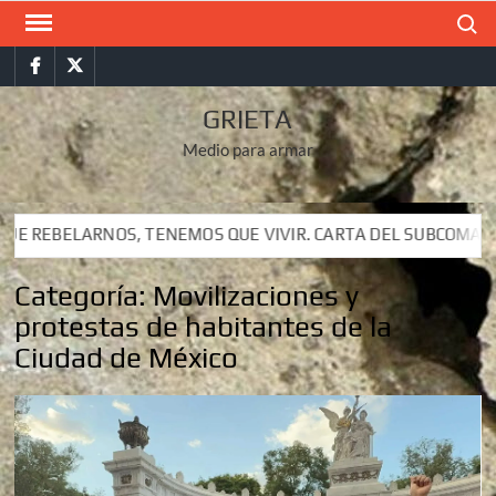
Saltar
Buscar
al
Facebook
Twitter
contenido
GRIETA
Medio para armar
E VIVIR. CARTA DEL SUBCOMANDANTE INSURGENTE MOISÉS A L
E VIVIR. CARTA DEL SUBCOMANDANTE INSURGENTE MOISÉS A L
Categoría:
Movilizaciones y
protestas de habitantes de la
Ciudad de México