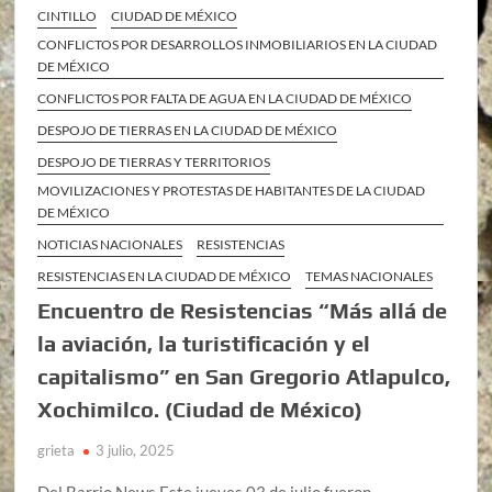
CINTILLO
CIUDAD DE MÉXICO
CONFLICTOS POR DESARROLLOS INMOBILIARIOS EN LA CIUDAD
DE MÉXICO
CONFLICTOS POR FALTA DE AGUA EN LA CIUDAD DE MÉXICO
DESPOJO DE TIERRAS EN LA CIUDAD DE MÉXICO
DESPOJO DE TIERRAS Y TERRITORIOS
MOVILIZACIONES Y PROTESTAS DE HABITANTES DE LA CIUDAD
DE MÉXICO
NOTICIAS NACIONALES
RESISTENCIAS
RESISTENCIAS EN LA CIUDAD DE MÉXICO
TEMAS NACIONALES
Encuentro de Resistencias “Más allá de
la aviación, la turistificación y el
capitalismo” en San Gregorio Atlapulco,
Xochimilco. (Ciudad de México)
grieta
3 julio, 2025
Del Barrio News Este jueves 03 de julio fueron