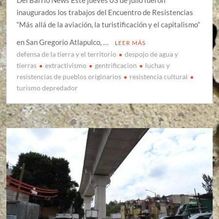
inaugurados los trabajos del Encuentro de Resistencias
“Más allá de la aviación, la turistificación y el capitalismo”
en San Gregorio Atlapulco, …
LEER MÁS
defensa de la tierra y el territorio
despojo de agua y
tierras
extractivismo
gentrificacion
luchas y
resistencias de pueblos originarios
resistencia cultural
turismo depredador