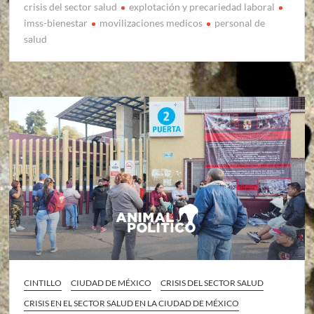
crisis del sector salud
explotación y precariedad laboral
imss-bienestar
movilizaciones medicos
personal de
salud
CINTILLO
CIUDAD DE MÉXICO
CRISIS DEL SECTOR SALUD
CRISIS EN EL SECTOR SALUD EN LA CIUDAD DE MÉXICO