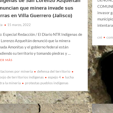
dígenas de San Lorenzo Azqueltán
DENUNC
COMUNER
nuncian que minera invade sus
invasor g
erras en Villa Guerrero (Jalisco)
municipio
ta
15 marzo, 2022
intentara
o: Especial Redacción / El Diario NTR Indígenas de
cni
com
 Lorenzo Azqueltán denunció que la minera
mada Amonitas y el gobierno federal están
adiendo su territorio y tomando piedras y …
EER MÁS
ctaciones por minería
defensa del territorio
pojo de territorios indigenas
espejo 4
lucha
tra la minería
protestas pueblos indígenas