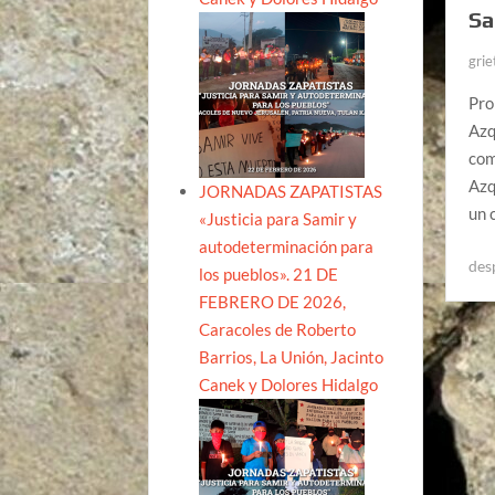
Sa
grie
Pro
Azq
com
Azq
JORNADAS ZAPATISTAS
un 
«Justicia para Samir y
autodeterminación para
des
los pueblos». 21 DE
FEBRERO DE 2026,
Caracoles de Roberto
Barrios, La Unión, Jacinto
Canek y Dolores Hidalgo