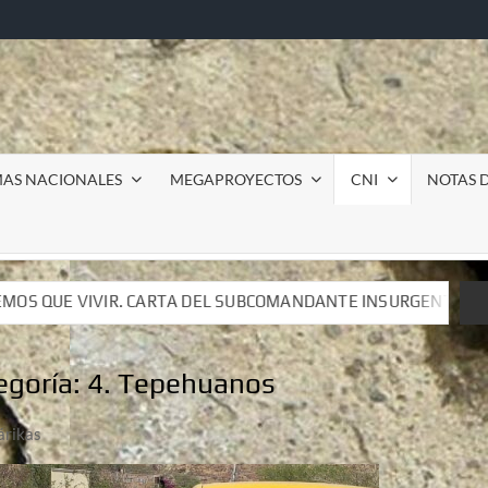
MAS NACIONALES
MEGAPROYECTOS
CNI
NOTAS D
COMANDANTE INSURGENTE MOISÉS A LUIS DE TAVIRA
I
COMANDANTE INSURGENTE MOISÉS A LUIS DE TAVIRA
I
egoría:
4. Tepehuanos
árikas