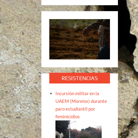
RESISTENCIAS
Incursión militar en la
UAEM (Morelos) durante
paro estudiantil por
feminicidios