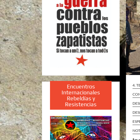
4. 
Encuentros
Internacionales
CON
Rebeldías y
DES
Resistencias
DES
ESP
NOT