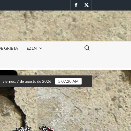
Facebook
Twitter
Buscar:
E GRIETA
EZLN
ncursión militar en la UAEM (Morelos) durante paro estudiantil p
viernes, 7 de agosto de 2026
5:07:22 AM
ncursión militar en la UAEM (Morelos) durante paro estudiantil p