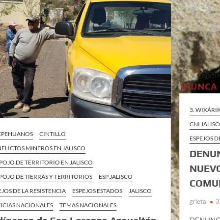
3. WIXÁRI
CNI JALIS
TEPEHUANOS
CINTILLO
ESPEJOS D
FLICTOS MINEROS EN JALISCO
DENUN
POJO DE TERRITORIO EN JALISCO
NUEV
POJO DE TIERRAS Y TERRITORIOS
ESP JALISCO
COMU
EJOS DE LA RESISTENCIA
ESPEJOS ESTADOS
JALISCO
grieta
3
ICIAS NACIONALES
TEMAS NACIONALES