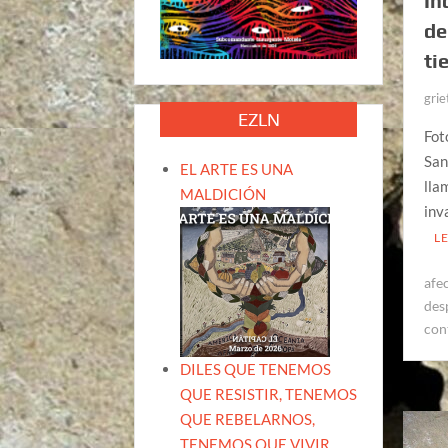
In
de
ti
grie
EZLN
Fot
San
EL ARTE ES UNA
lla
MALDICIÓN
inv
L
afe
des
con
DILES QUE TENEMOS
QUE RESISTIR, TENEMOS
QUE REBELARNOS,
TENEMOS QUE VIVIR.