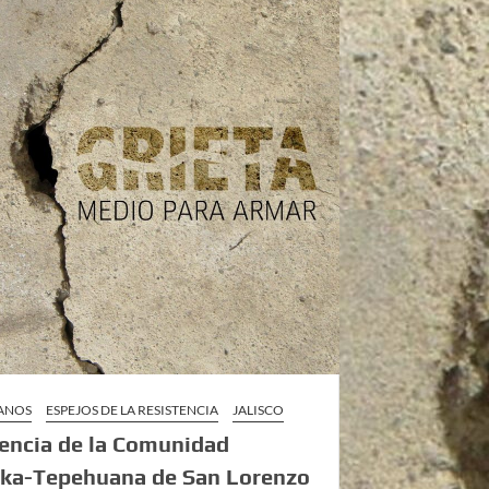
UANOS
ESPEJOS DE LA RESISTENCIA
JALISCO
encia de la Comunidad
ika-Tepehuana de San Lorenzo