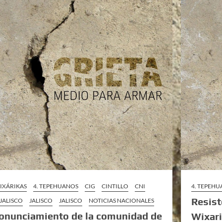
WIXÁRIKAS
4. TEPEHUANOS
CIG
CINTILLO
CNI
4. TEPEH
Resist
 JALISCO
JALISCO
JALISCO
NOTICIAS NACIONALES
onunciamiento de la comunidad de
Wixar