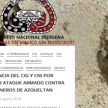
KAS
4. TEPEHUANOS
CIG
CINTILLO
CNI
CO
DENUNCIAS
ESP JALISCO
E LA RESISTENCIA
ESPEJOS ESTADOS
JALISCO
CIA DEL CIG Y CNI POR
O ATAQUE ARMADO CONTRA
NEROS DE AZQUELTAN
1 agosto, 2018