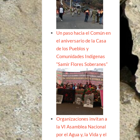
Un paso hacia el Común en
el aniversario de la Casa
de los Pueblos y
Comunidades Indígenas
“Samir Flores Soberanes”
Organizaciones invitan a
la VI Asamblea Nacional
por el Agua y, la Vida y el