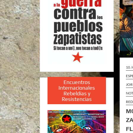
10.
ESP
Encuentros
JOR
Internacionales
Rebeldías y
NOT
Resistencias
RED
MO
ZA
F