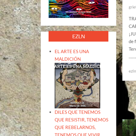
grie
TR
CA
¡J
EZLN
de 
Ter
EL ARTE ES UNA
……
MALDICIÓN
ezl
DILES QUE TENEMOS
QUE RESISTIR, TENEMOS
QUE REBELARNOS,
TENEMOS QUE VIVIR.