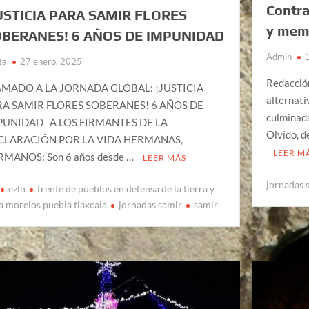
Contra
USTICIA PARA SAMIR FLORES
y mem
BERANES! 6 AÑOS DE IMPUNIDAD
Admin
ta
27 enero, 2025
Redacció
AMADO A LA JORNADA GLOBAL: ¡JUSTICIA
alternati
RA SAMIR FLORES SOBERANES! 6 AÑOS DE
culminada
PUNIDAD A LOS FIRMANTES DE LA
Olvido, d
CLARACIÓN POR LA VIDA HERMANAS,
LEER M
MANOS: Son 6 años desde …
LEER MÁS
jornadas 
ezln
frente de pueblos en defensa de la tierra y
a morelos puebla tlaxcala
jornadas samir
samir