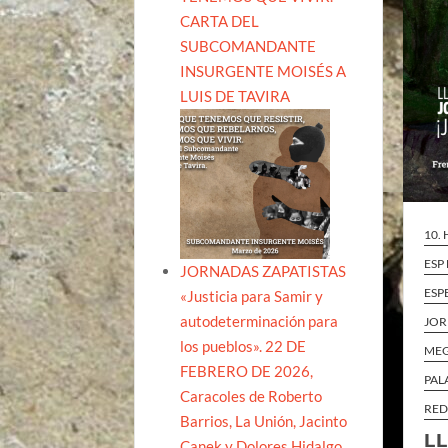
CARTA DEL
SUBCOMANDANTE
INSURGENTE MOISÉS A
LUIS DE TAVIRA
10.
ESP
JORNADAS ZAPATISTAS
ESP
«Justicia para Samir y
autodeterminación para
JOR
los pueblos». 22 DE
ME
FEBRERO DE 2026,
PAL
Caracoles de Roberto
RED
Barrios, La Unión, Jacinto
LL
Canek y Dolores Hidalgo