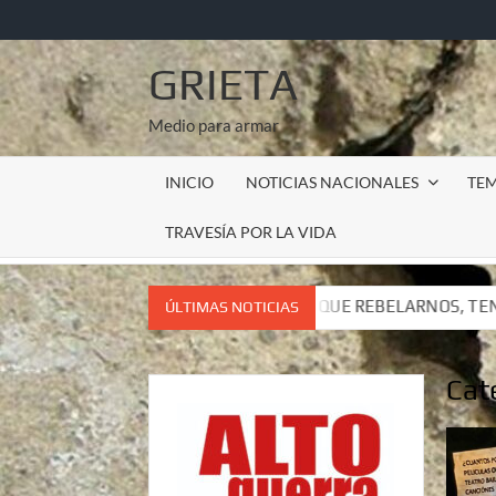
Saltar
al
contenido
GRIETA
Medio para armar
INICIO
NOTICIAS NACIONALES
TE
TRAVESÍA POR LA VIDA
 TENEMOS QUE REBELARNOS, TENEMOS QUE VIVIR. CARTA DEL 
ÚLTIMAS NOTICIAS
 TENEMOS QUE REBELARNOS, TENEMOS QUE VIVIR. CARTA DEL 
Cat