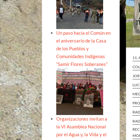
Un paso hacia el Común en
el aniversario de la Casa
de los Pueblos y
Comunidades Indígenas
11.
“Samir Flores Soberanes”
COL
JOR
LUC
ME
PRO
RAD
Organizaciones invitan a
RAD
la VI Asamblea Nacional
REC
por el Agua y, la Vida y el
MO