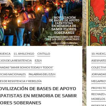
 HUEXCA
11. AMILCINGO
CINTILLO
10. HUEXC
EJOS DE LA RESISTENCIA
EZLN
ASESINATO
NADAS “SAMIR SOMOS TODAS Y TODOS”
COLECTIV
ICIAS NACIONALES
PALABRAS DEL EZLN
JORNADAS
ES DE RESISTENCIA Y REBELDÍA
MEGAPRO
VILIZACIÓN DE BASES DE APOYO
PROYECTO
RECHAZO 
PATISTAS EN MEMORIA DE SAMIR
MORELOS
LORES SOBERANES
REDES DE 