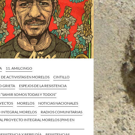
A
11. AMILCINGO
 DE ACTIVISTAS EN MORELOS
CINTILLO
O GRIETA
ESPEJOS DE LA RESISTENCIA
 “SAMIR SOMOS TODAS Y TODOS”
YECTOS
MORELOS
NOTICIAS NACIONALES
 INTEGRAL MORELOS
RADIOS COMUNITARIAS
AL PROYECTO INTEGRAL MORELOS (PIM) EN
RESISTENCIA Y REBELDÍA
RESISTENCIAS