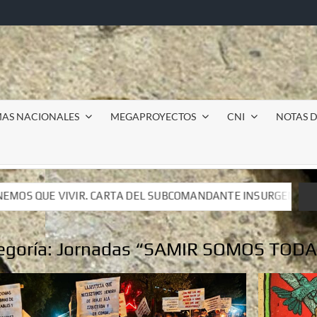
MAS NACIONALES
MEGAPROYECTOS
CNI
NOTAS D
SUBCOMANDANTE INSURGENTE MOISÉS A LUIS DE TAVIRA
SUBCOMANDANTE INSURGENTE MOISÉS A LUIS DE TAVIRA
egoría:
Jornadas “SAMIR SOMOS TODA