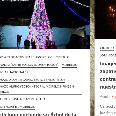
CINTILLO
JORNADAS
SINATO DE ACTIVISTAS EN MORELOS
CINTILLO
Imágen
NADAS “SAMIR SOMOS TODAS Y TODOS”
MORELOS
zapati
ICIAS NACIONALES
contra
HAZO A LOS MEGAPROYECTOS EN MORELOS
nuest
HAZO AL PROYECTO INTEGRAL MORELOS (PIM) EN
RELOS
Admin
ES DE RESISTENCIA Y REBELDÍA
Caracol J
ISTENCIAS EN MORELOS
luz de nu
ilcingo enciende su Árbol de la