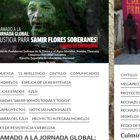
 HUEXCA
11. AMILCINGO
CINTILLO
COMUNICADOS
CINTILLO
 MORELOS
ESPEJOS DE LA RESISTENCIA
MEGAPRO
EJOS ESTADOS
EZLN
PROYECTO
NADAS “SAMIR SOMOS TODAS Y TODOS”
RECHAZO 
GAPROYECTOS
NOTICIAS NACIONALES
RECHAZO 
MORELOS
ABRAS DEL EZLN
PROYECTO INTEGRAL MORELOS
REDES DE 
ES DE RESISTENCIA Y REBELDÍA
Culmin
AMADO A LA JORNADA GLOBAL: