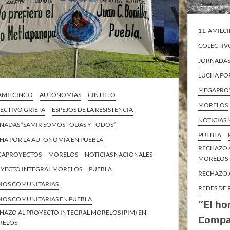
11. AMILC
COLECTIV
JORNADAS
LUCHA PO
MEGAPRO
 AMILCINGO
AUTONOMÍAS
CINTILLO
MORELOS
ECTIVO GRIETA
ESPEJOS DE LA RESISTENCIA
NOTICIAS
NADAS “SAMIR SOMOS TODAS Y TODOS”
PUEBLA
HA POR LA AUTONOMÍA EN PUEBLA
RECHAZO 
GAPROYECTOS
MORELOS
NOTICIAS NACIONALES
MORELOS
YECTO INTEGRAL MORELOS
PUEBLA
RECHAZO 
IOS COMUNITARIAS
REDES DE 
IOS COMUNITARIAS EN PUEBLA
“El ho
HAZO AL PROYECTO INTEGRAL MORELOS (PIM) EN
Compañ
RELOS