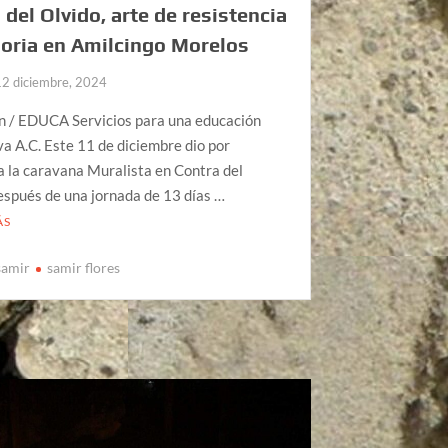
 del Olvido, arte de resistencia
oria en Amilcingo Morelos
12 diciembre, 2024
n / EDUCA Servicios para una educación
va A.C. Este 11 de diciembre dio por
 la caravana Muralista en Contra del
espués de una jornada de 13 días …
ÁS
samir
samir flores