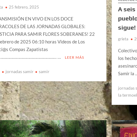
ta
25 febrero, 2025
A seis
pueblo
ANSMISIÓN EN VIVO EN LOS DOCE
RACOLES DE LAS JORNADAS GLOBALES:
sigue!
USTICIA PARA SAMIR FLORES SOBERANES! 22
grieta
2
febrero de 2025 06:10 horas Videos de Los
ci@s Compas Zapatistas
Colectiv
…………………………………………… …
LEER MÁS
los hecho
asesinaro
n
jornadas samir
samir
Samir la
jornadas 
la termoe