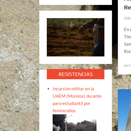
Re
Adm
En 
Tie
Sam
Rui
jor
RESISTENCIAS
Incursión militar en la
UAEM (Morelos) durante
paro estudiantil por
feminicidios