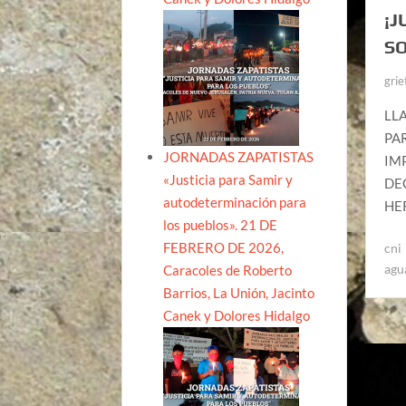
¡J
SO
grie
LL
PA
JORNADAS ZAPATISTAS
IM
«Justicia para Samir y
DE
autodeterminación para
HER
los pueblos». 21 DE
FEBRERO DE 2026,
cni
agu
Caracoles de Roberto
Barrios, La Unión, Jacinto
Canek y Dolores Hidalgo