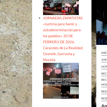
JORNADAS ZAPATISTAS
«Justicia para Samir y
autodeterminación para
los pueblos». 20 DE
FEBRERO DE 2026,
Caracoles de La Realidad,
ASE
Oventik, Garrucha y
Morelia
JOR
NOT
REC
REC
MO
RED
RES
Am