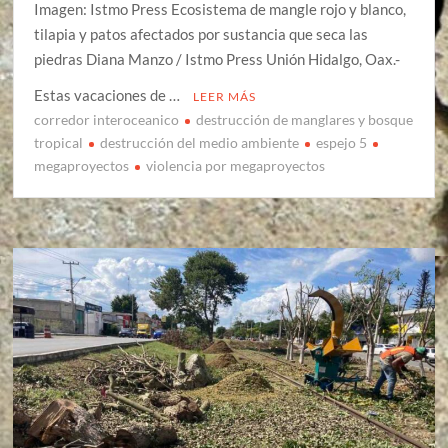
Imagen: Istmo Press Ecosistema de mangle rojo y blanco,
tilapia y patos afectados por sustancia que seca las
piedras Diana Manzo / Istmo Press Unión Hidalgo, Oax.-
Estas vacaciones de …
LEER MÁS
corredor interoceanico
destrucción de manglares y bosque
tropical
destrucción del medio ambiente
espejo 5
megaproyectos
violencia por megaproyectos