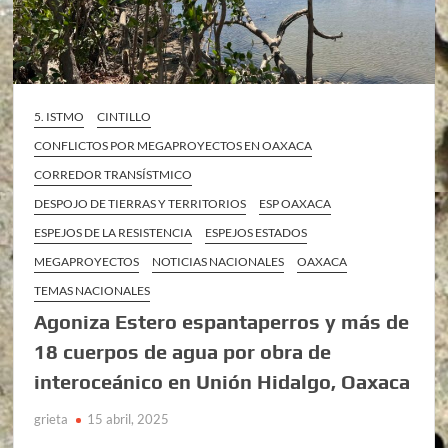
5. ISTMO
CINTILLO
CONFLICTOS POR MEGAPROYECTOS EN OAXACA
CORREDOR TRANSÍSTMICO
DESPOJO DE TIERRAS Y TERRITORIOS
ESP OAXACA
ESPEJOS DE LA RESISTENCIA
ESPEJOS ESTADOS
MEGAPROYECTOS
NOTICIAS NACIONALES
OAXACA
TEMAS NACIONALES
Agoniza Estero espantaperros y más de
18 cuerpos de agua por obra de
interoceánico en Unión Hidalgo, Oaxaca
grieta
15 abril, 2025