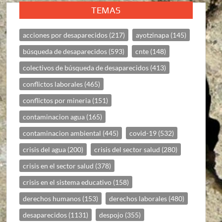
TEMAS
acciones por desaparecidos
(217)
ayotzinapa
(145)
búsqueda de desaparecidos
(593)
cnte
(148)
colectivos de búsqueda de desaparecidos
(413)
conflictos laborales
(465)
conflictos por mineria
(151)
contaminacion agua
(165)
contaminacion ambiental
(445)
covid-19
(532)
crisis del agua
(200)
crisis del sector salud
(280)
crisis en el sector salud
(378)
crisis en el sistema educativo
(158)
derechos humanos
(153)
derechos laborales
(480)
desaparecidos
(1131)
despojo
(355)