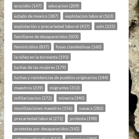
ecocidio
(147)
educacion
(209)
estado de mexico
(387)
explotacion laboral
(163)
explotación y precariedad laboral
(437)
ezln
(225)
familiares de desaparecidos
(503)
feminicidios
(837)
fosas clandestinas
(160)
la niñez en la tormenta
(193)
luchas de las mujeres
(179)
luchas y resistencias de pueblos originarios
(144)
maestros
(239)
migrantes
(312)
militarizacion
(272)
mineria
(340)
movilizaciones maestros
(156)
oaxaca
(282)
precariedad laboral
(272)
protesta
(198)
protestas por desaparecidos
(142)
reforma educativa
(512)
represion
(289)