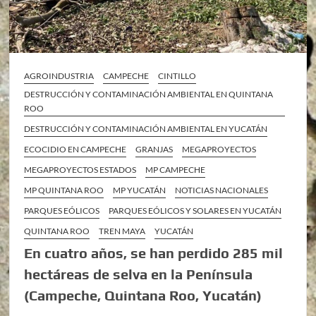
AGROINDUSTRIA
CAMPECHE
CINTILLO
DESTRUCCIÓN Y CONTAMINACIÓN AMBIENTAL EN QUINTANA
ROO
DESTRUCCIÓN Y CONTAMINACIÓN AMBIENTAL EN YUCATÁN
ECOCIDIO EN CAMPECHE
GRANJAS
MEGAPROYECTOS
MEGAPROYECTOS ESTADOS
MP CAMPECHE
MP QUINTANA ROO
MP YUCATÁN
NOTICIAS NACIONALES
PARQUES EÓLICOS
PARQUES EÓLICOS Y SOLARES EN YUCATÁN
QUINTANA ROO
TREN MAYA
YUCATÁN
En cuatro años, se han perdido 285 mil
hectáreas de selva en la Península
(Campeche, Quintana Roo, Yucatán)