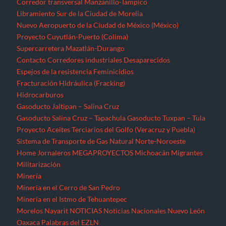
Corredor transversal Manzanillo-Tampico
Libramiento Sur de la Ciudad de Morelia
Nuevo Aeropuerto de la Ciudad de México (México)
Proyecto Cuyutlán-Puerto (Colima)
Supercarretera Mazatlán-Durango
Contacto
Corredores industriales
Desaparecidos
Espejos de la resistencia
Feminicidios
Fracturación Hidráulica (Fracking)
Hidrocarburos
Gasoducto Jaltipan – Salina Cruz
Gasoducto Salina Cruz – Tapachula
Gasoducto Tuxpan – Tula
Proyecto Aceites Terciarios del Golfo (Veracruz y Puebla)
Sistema de Transporte de Gas Natural Norte-Noroeste
Home
Jornaleros
MEGAPROYECTOS
Michoacán
Migrantes
Militarización
Minería
Minería en el Cerro de San Pedro
Minería en el Istmo de Tehuantepec
Morelos
Nayarit
NOTICIAS
Noticias Nacionales
Nuevo León
Oaxaca
Palabras del EZLN