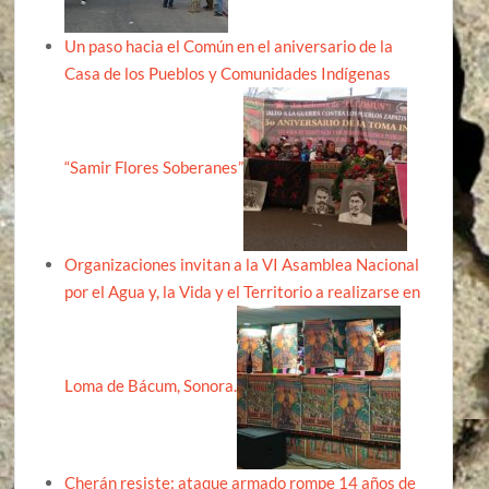
Un paso hacia el Común en el aniversario de la
Casa de los Pueblos y Comunidades Indígenas
“Samir Flores Soberanes”
Organizaciones invitan a la VI Asamblea Nacional
por el Agua y, la Vida y el Territorio a realizarse en
Loma de Bácum, Sonora.
Cherán resiste: ataque armado rompe 14 años de