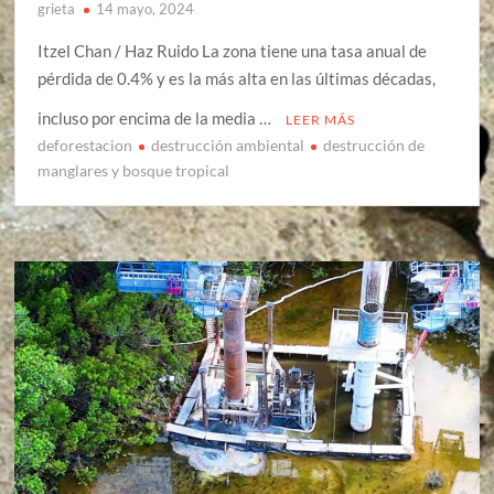
grieta
14 mayo, 2024
Itzel Chan / Haz Ruido La zona tiene una tasa anual de
pérdida de 0.4% y es la más alta en las últimas décadas,
incluso por encima de la media …
LEER MÁS
deforestacion
destrucción ambiental
destrucción de
manglares y bosque tropical