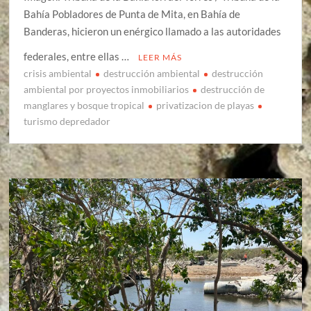
Bahía Pobladores de Punta de Mita, en Bahía de
Banderas, hicieron un enérgico llamado a las autoridades
federales, entre ellas …
LEER MÁS
crisis ambiental
destrucción ambiental
destrucción
ambiental por proyectos inmobiliarios
destrucción de
manglares y bosque tropical
privatizacion de playas
turismo depredador