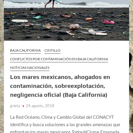
BAJA CALIFORNIA
CINTILLO
CONFLICTOS POR CONTAMINACIÓN EN BAJA CALIFORNIA
NOTICIAS NACIONALES
Los mares mexicanos, ahogados en
contaminación, sobreexplotación,
negligencia oficial (Baja California)
grieta
24 agosto, 2018
La Red Océano, Clima y Cambio Global del CONACYT
identifica y busca soluciones a las grandes amenazas que
enfrentan los mares mexicanos Todos@Cicese Ensenada,