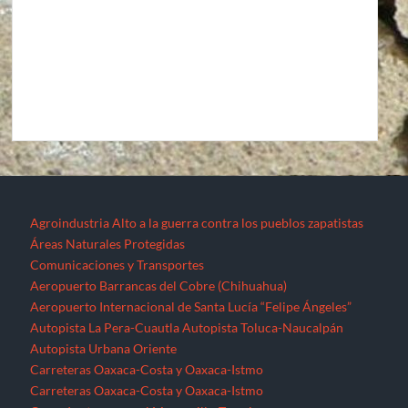
Agroindustria
Alto a la guerra contra los pueblos zapatistas
Áreas Naturales Protegidas
Comunicaciones y Transportes
Aeropuerto Barrancas del Cobre (Chihuahua)
Aeropuerto Internacional de Santa Lucía “Felipe Ángeles”
Autopista La Pera-Cuautla
Autopista Toluca-Naucalpán
Autopista Urbana Oriente
Carreteras Oaxaca-Costa y Oaxaca-Istmo
Carreteras Oaxaca-Costa y Oaxaca-Istmo