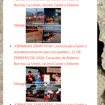
Barrios, La Unión, Jacinto Canek y Dolores
Hidalgo
JORNADAS ZAPATISTAS «Justicia para Samir y
autodeterminación para los pueblos». 21 DE
FEBRERO DE 2026, Caracoles de Roberto
Barrios, La Unión, Jacinto Canek y Dolores
Hidalgo
JORNADAS ZAPATISTAS «Justicia para Samir y