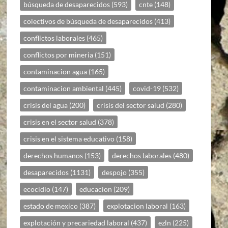
búsqueda de desaparecidos
(593)
cnte
(148)
colectivos de búsqueda de desaparecidos
(413)
conflictos laborales
(465)
conflictos por mineria
(151)
contaminacion agua
(165)
contaminacion ambiental
(445)
covid-19
(532)
crisis del agua
(200)
crisis del sector salud
(280)
crisis en el sector salud
(378)
crisis en el sistema educativo
(158)
derechos humanos
(153)
derechos laborales
(480)
desaparecidos
(1131)
despojo
(355)
ecocidio
(147)
educacion
(209)
estado de mexico
(387)
explotacion laboral
(163)
explotación y precariedad laboral
(437)
ezln
(225)