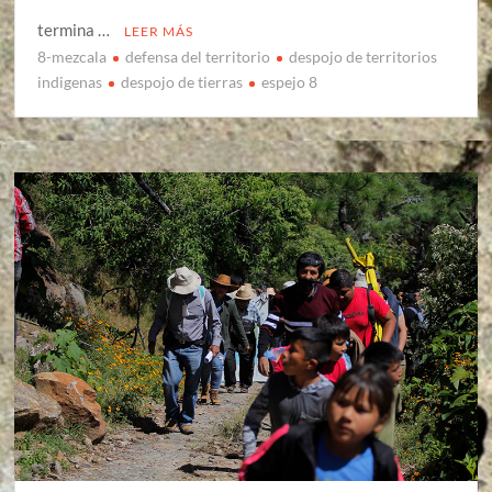
termina …
LEER MÁS
8-mezcala
defensa del territorio
despojo de territorios
indigenas
despojo de tierras
espejo 8