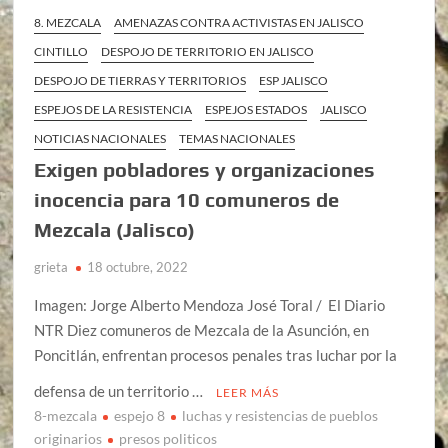
8. MEZCALA
AMENAZAS CONTRA ACTIVISTAS EN JALISCO
CINTILLO
DESPOJO DE TERRITORIO EN JALISCO
DESPOJO DE TIERRAS Y TERRITORIOS
ESP JALISCO
ESPEJOS DE LA RESISTENCIA
ESPEJOS ESTADOS
JALISCO
NOTICIAS NACIONALES
TEMAS NACIONALES
Exigen pobladores y organizaciones
inocencia para 10 comuneros de
Mezcala (Jalisco)
grieta
18 octubre, 2022
Imagen: Jorge Alberto Mendoza José Toral / El Diario
NTR Diez comuneros de Mezcala de la Asunción, en
Poncitlán, enfrentan procesos penales tras luchar por la
defensa de un territorio …
LEER MÁS
8-mezcala
espejo 8
luchas y resistencias de pueblos
originarios
presos politicos