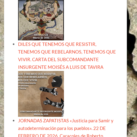
DILES QUE TENEMOS QUE RESISTIR,
TENEMOS QUE REBELARNOS, TENEMOS QUE
VIVIR. CARTA DEL SUBCOMANDANTE
INSURGENTE MOISÉS A LUIS DE TAVIRA
JORNADAS ZAPATISTAS «Justicia para Samir y
autodeterminación para los pueblos». 22 DE
FEBRERO DE 2026, Caracoles de Roberto