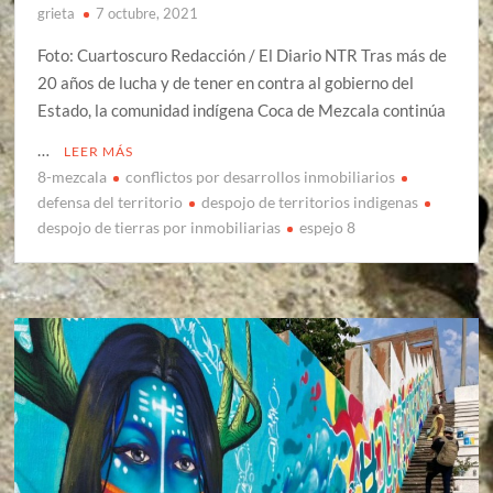
grieta
7 octubre, 2021
Foto: Cuartoscuro Redacción / El Diario NTR Tras más de
20 años de lucha y de tener en contra al gobierno del
Estado, la comunidad indígena Coca de Mezcala continúa
…
LEER MÁS
8-mezcala
conflictos por desarrollos inmobiliarios
defensa del territorio
despojo de territorios indigenas
despojo de tierras por inmobiliarias
espejo 8