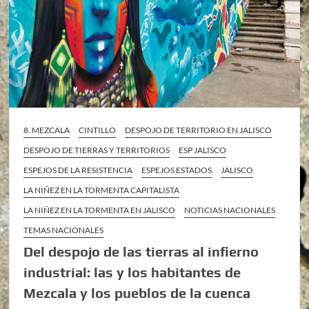
8. MEZCALA
CINTILLO
DESPOJO DE TERRITORIO EN JALISCO
DESPOJO DE TIERRAS Y TERRITORIOS
ESP JALISCO
ESPEJOS DE LA RESISTENCIA
ESPEJOS ESTADOS
JALISCO
LA NIÑEZ EN LA TORMENTA CAPITALISTA
LA NIÑEZ EN LA TORMENTA EN JALISCO
NOTICIAS NACIONALES
TEMAS NACIONALES
Del despojo de las tierras al infierno
industrial: las y los habitantes de
Mezcala y los pueblos de la cuenca