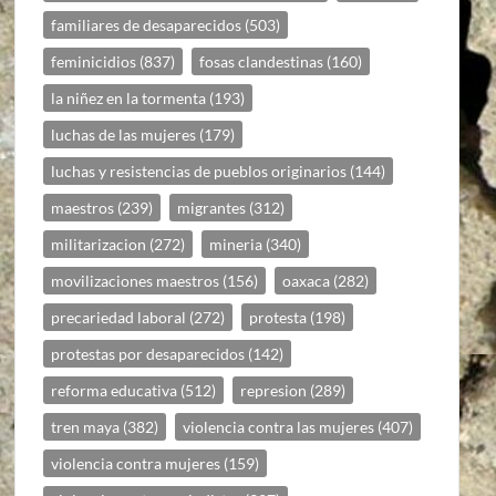
familiares de desaparecidos
(503)
feminicidios
(837)
fosas clandestinas
(160)
la niñez en la tormenta
(193)
luchas de las mujeres
(179)
luchas y resistencias de pueblos originarios
(144)
maestros
(239)
migrantes
(312)
militarizacion
(272)
mineria
(340)
movilizaciones maestros
(156)
oaxaca
(282)
precariedad laboral
(272)
protesta
(198)
protestas por desaparecidos
(142)
reforma educativa
(512)
represion
(289)
tren maya
(382)
violencia contra las mujeres
(407)
violencia contra mujeres
(159)