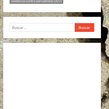
violencia contra periodistas
(327)
Buscar: