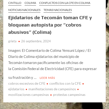
CINTILLO
COLIMA
CONFLICTOS CON LA CFE EN COLIMA
NOTICIAS NACIONALES
TEMAS NACIONALES
Ejidatarios de Tecomán toman CFE y
bloquean autopista por “cobros
abusivos” (Colima)
grieta
26 septiembre, 2024
Imagen: El Comentario de Colima Yensuni López / El
Diario de Colima ejidatarios del municipio de
Tecomán tomaron pacíficamente las oficinas de
la Comisión Federal de Electricidad (CFE) para expresar
su frustración y …
LEER MÁS
cobros excesivos de CFE
conflictos con la CFE
ejidatarios
manifestaciones de campesinos
movilizaciones campesinas
protestas campesinas