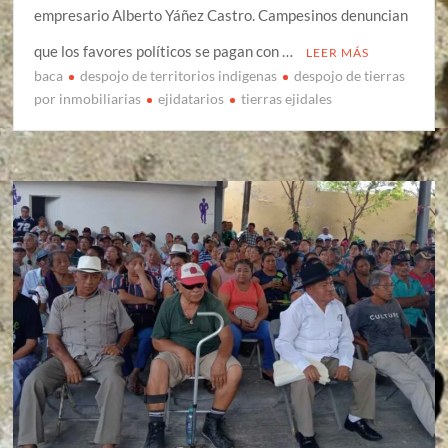
empresario Alberto Yáñez Castro. Campesinos denuncian
que los favores políticos se pagan con …
LEER MÁS
baca
despojo de territorios indigenas
despojo de tierras
por inmobiliarias
ejidatarios
tierras ejidales