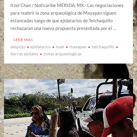
Itzel Chan / Noticaribe MÉRIDA, MX.- Las negociaciones
para reabrir la zona arqueológica de Mayapán siguen
estancadas luego de que ejidatarios de Telchaquillo
rechazaran una nueva propuesta presentada por el …
LEER MÁS
despojo
ejidatarios
inah
mayapan
telchaquillo
tierras ejidales
zonas arqueologicas