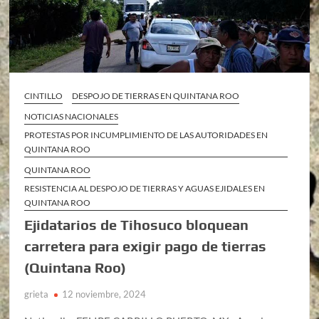
CINTILLO
DESPOJO DE TIERRAS EN QUINTANA ROO
NOTICIAS NACIONALES
PROTESTAS POR INCUMPLIMIENTO DE LAS AUTORIDADES EN
QUINTANA ROO
QUINTANA ROO
RESISTENCIA AL DESPOJO DE TIERRAS Y AGUAS EJIDALES EN
QUINTANA ROO
Ejidatarios de Tihosuco bloquean
carretera para exigir pago de tierras
(Quintana Roo)
grieta
12 noviembre, 2024