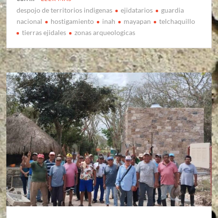
despojo de territorios indigenas
ejidatarios
guardia
nacional
hostigamiento
inah
mayapan
telchaquillo
tierras ejidales
zonas arqueologicas