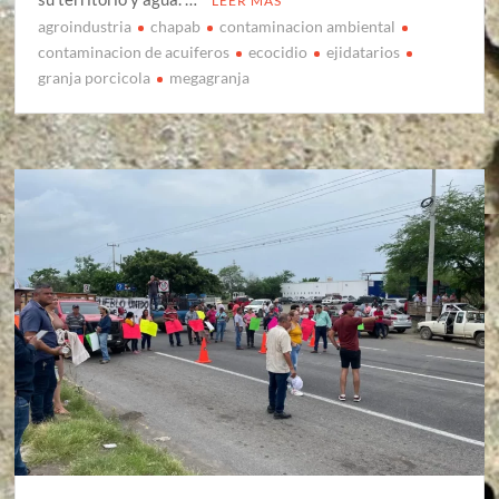
LEER MÁS
agroindustria
chapab
contaminacion ambiental
contaminacion de acuiferos
ecocidio
ejidatarios
granja porcicola
megagranja