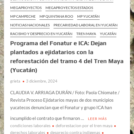
MEGAPROYECTOS
MEGAPROYECTOS ESTADOS
MP CAMPECHE
MP QUINTANA ROO
MP YUCATÁN
NOTICIAS NACIONALES
PRECARIEDAD LABORAL EN YUCATÁN
RACISMO Y DESPRECIO EN YUCATÁN
TREN MAYA
YUCATÁN
Programa del Fonatur e ICA: Dejan
plantados a ejidatarios con la
reforestación del tramo 4 del Tren Maya
(Yucatán)
grieta
3 diciembre, 2024
CLAUDIA V. ARRIAGA DURÁN / Foto: Paola Chiomate /
Revista Proceso Ejidatarios mayas de dos municipios
yucatecos denuncian que el Fonatur y grupo ICA han
incumplido el contrato que firmaron …
LEER MÁS
condiciones laborales
deforestacion por el tren maya
derechos laborales
desprecio contra indigenas