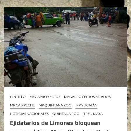
CINTILLO
MEGAPROYECTOS
MEGAPROYECTOS ESTADOS
MP CAMPECHE
MP QUINTANA ROO
MP YUCATÁN
NOTICIAS NACIONALES
QUINTANA ROO
TREN MAYA
Ejidatarios de Limones bloquean