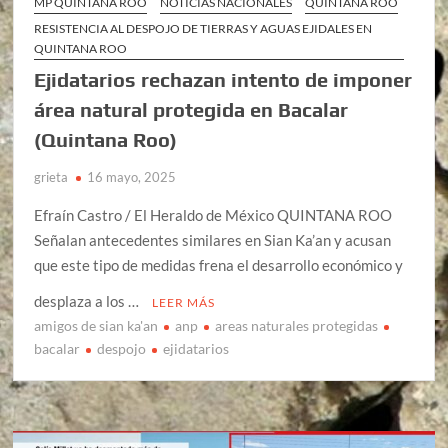
MP QUINTANA ROO
NOTICIAS NACIONALES
QUINTANA ROO
RESISTENCIA AL DESPOJO DE TIERRAS Y AGUAS EJIDALES EN
QUINTANA ROO
Ejidatarios rechazan intento de imponer
área natural protegida en Bacalar
(Quintana Roo)
grieta
16 mayo, 2025
Efraín Castro / El Heraldo de México QUINTANA ROO
Señalan antecedentes similares en Sian Ka’an y acusan
que este tipo de medidas frena el desarrollo económico y
desplaza a los …
LEER MÁS
amigos de sian ka'an
anp
areas naturales protegidas
bacalar
despojo
ejidatarios