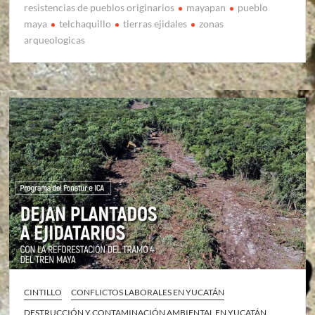
resistencias de pueblos originarios
mayapan
pueblo
maya
telchaquillo
tierras ejidales
zonas
arqueologicas
CINTILLO
CONFLICTOS LABORALES EN YUCATÁN
DESTRUCCIÓN Y CONTAMINACIÓN AMBIENTAL EN YUCATÁN