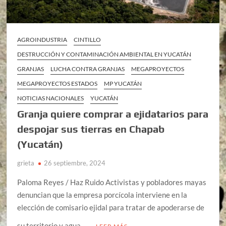
AGROINDUSTRIA
CINTILLO
DESTRUCCIÓN Y CONTAMINACIÓN AMBIENTAL EN YUCATÁN
GRANJAS
LUCHA CONTRA GRANJAS
MEGAPROYECTOS
MEGAPROYECTOS ESTADOS
MP YUCATÁN
NOTICIAS NACIONALES
YUCATÁN
Granja quiere comprar a ejidatarios para
despojar sus tierras en Chapab
(Yucatán)
grieta
26 septiembre, 2024
Paloma Reyes / Haz Ruido Activistas y pobladores mayas
denuncian que la empresa porcícola interviene en la
elección de comisario ejidal para tratar de apoderarse de
su territorio y agua. …