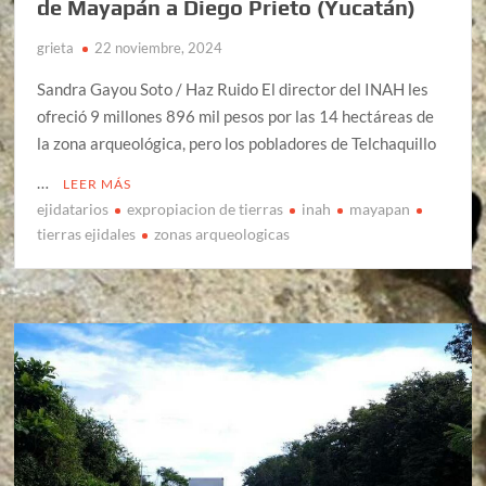
de Mayapán a Diego Prieto (Yucatán)
grieta
22 noviembre, 2024
Sandra Gayou Soto / Haz Ruido El director del INAH les
ofreció 9 millones 896 mil pesos por las 14 hectáreas de
la zona arqueológica, pero los pobladores de Telchaquillo
…
LEER MÁS
ejidatarios
expropiacion de tierras
inah
mayapan
tierras ejidales
zonas arqueologicas