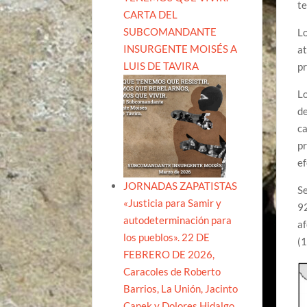
te
CARTA DEL
SUBCOMANDANTE
Lo
INSURGENTE MOISÉS A
at
LUIS DE TAVIRA
pr
Lo
de
ca
pr
ef
JORNADAS ZAPATISTAS
Se
«Justicia para Samir y
92
autodeterminación para
af
los pueblos». 22 DE
(1
FEBRERO DE 2026,
Caracoles de Roberto
Barrios, La Unión, Jacinto
Canek y Dolores Hidalgo