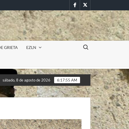
Facebook
Twitter
Buscar:
E GRIETA
EZLN
cursión militar en la UAEM (Morelos) durante paro estudiantil po
sábado, 8 de agosto de 2026
6:17:57 AM
cursión militar en la UAEM (Morelos) durante paro estudiantil po