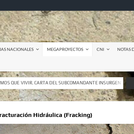
MAS NACIONALES
MEGAPROYECTOS
CNI
NOTAS D
COMANDANTE INSURGENTE MOISÉS A LUIS DE TAVIRA
In
COMANDANTE INSURGENTE MOISÉS A LUIS DE TAVIRA
In
racturación Hidráulica (Fracking)