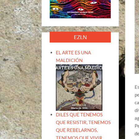
EZLN
EL ARTE ES UNA
MALDICIÓN
Es
pe
ca
di
DILES QUE TENEMOS
ag
QUE RESISTIR, TENEMOS
Pe
QUE REBELARNOS,
de
TENEMOS QUE VIVIR.