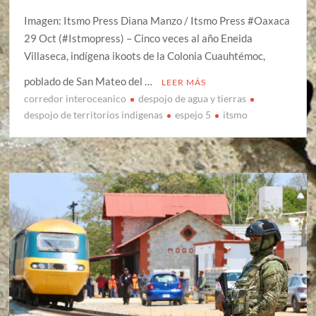
Imagen: Itsmo Press Diana Manzo / Itsmo Press #Oaxaca
29 Oct (#Istmopress) – Cinco veces al año Eneida
Villaseca, indígena ikoots de la Colonia Cuauhtémoc,
poblado de San Mateo del …
LEER MÁS
corredor interoceanico
despojo de agua y tierras
despojo de territorios indigenas
espejo 5
itsmo