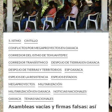
5. ISTMO
CINTILLO
CONFLICTOS POR MEGAPROYECTOS EN OAXACA
CORREDOR DEL ISTMO DE TEHUANTEPEC
CORREDOR TRANSÍSTMICO
DESPOJO DE TIERRAS EN OAXACA
DESPOJO DE TIERRAS Y TERRITORIOS
ESP OAXACA
ESPEJOS DE LA RESISTENCIA
ESPEJOS ESTADOS
MEGAPROYECTOS
MILITARIZACIÓN
MILITARIZACIÓN EN OAXACA
NOTICIAS NACIONALES
OAXACA
TEMAS NACIONALES
Asambleas vacías y firmas falsas: así