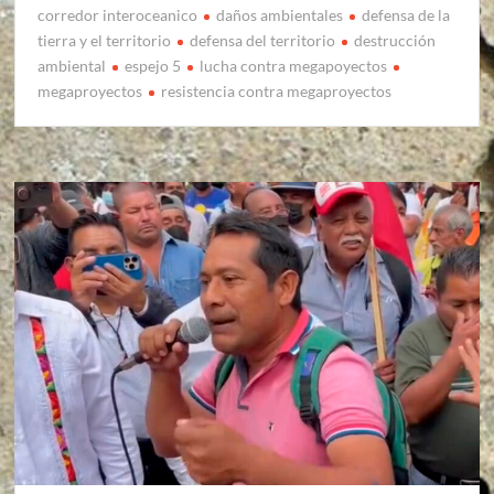
corredor interoceanico
daños ambientales
defensa de la
tierra y el territorio
defensa del territorio
destrucción
ambiental
espejo 5
lucha contra megapoyectos
megaproyectos
resistencia contra megaproyectos