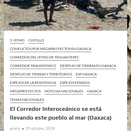
5. ISTMO
CINTILLO
CONFLICTOS POR MEGAPROYECTOS EN OAXACA
CORREDOR DEL ISTMO DE TEHUANTEPEC
CORREDOR TRANSÍSTMICO
DESPOJO DE TIERRAS EN OAXACA
DESPOJO DE TIERRAS Y TERRITORIOS
ESP OAXACA
ESPEJOS DE LA RESISTENCIA
ESPEJOS ESTADOS
MEGAPROYECTOS
NOTICIAS NACIONALES
OAXACA
TEMAS NACIONALES
El Corredor Interoceánico se está
llevando este pueblo al mar (Oaxaca)
grieta
29 octubre, 2024