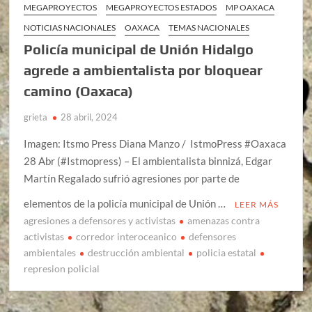
MEGAPROYECTOS
MEGAPROYECTOS ESTADOS
MP OAXACA
NOTICIAS NACIONALES
OAXACA
TEMAS NACIONALES
Policía municipal de Unión Hidalgo
agrede a ambientalista por bloquear
camino (Oaxaca)
grieta
28 abril, 2024
Imagen: Itsmo Press Diana Manzo / IstmoPress #Oaxaca
28 Abr (#Istmopress) – El ambientalista binnizá, Edgar
Martín Regalado sufrió agresiones por parte de
elementos de la policía municipal de Unión …
LEER MÁS
agresiones a defensores y activistas
amenazas contra
activistas
corredor interoceanico
defensores
ambientales
destrucción ambiental
policia estatal
represion policial