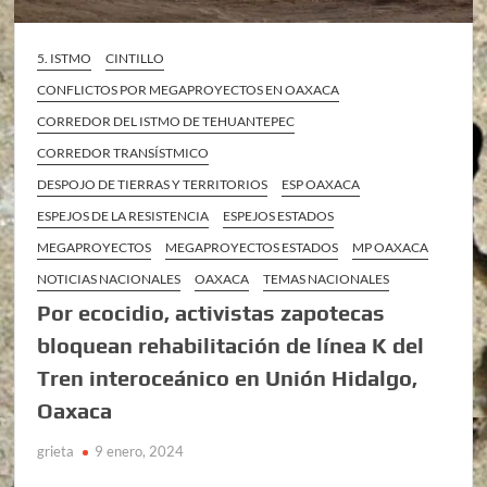
5. ISTMO
CINTILLO
CONFLICTOS POR MEGAPROYECTOS EN OAXACA
CORREDOR DEL ISTMO DE TEHUANTEPEC
CORREDOR TRANSÍSTMICO
DESPOJO DE TIERRAS Y TERRITORIOS
ESP OAXACA
ESPEJOS DE LA RESISTENCIA
ESPEJOS ESTADOS
MEGAPROYECTOS
MEGAPROYECTOS ESTADOS
MP OAXACA
NOTICIAS NACIONALES
OAXACA
TEMAS NACIONALES
Por ecocidio, activistas zapotecas
bloquean rehabilitación de línea K del
Tren interoceánico en Unión Hidalgo,
Oaxaca
grieta
9 enero, 2024