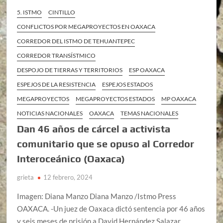
5. ISTMO
CINTILLO
CONFLICTOS POR MEGAPROYECTOS EN OAXACA
CORREDOR DEL ISTMO DE TEHUANTEPEC
CORREDOR TRANSÍSTMICO
DESPOJO DE TIERRAS Y TERRITORIOS
ESP OAXACA
ESPEJOS DE LA RESISTENCIA
ESPEJOS ESTADOS
MEGAPROYECTOS
MEGAPROYECTOS ESTADOS
MP OAXACA
NOTICIAS NACIONALES
OAXACA
TEMAS NACIONALES
Dan 46 años de cárcel a activista
comunitario que se opuso al Corredor
Interoceánico (Oaxaca)
grieta
12 febrero, 2024
Imagen: Diana Manzo Diana Manzo /Istmo Press
OAXACA. -Un juez de Oaxaca dictó sentencia por 46 años
y seis meses de prisión a David Hernández Salazar,