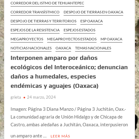
CORREDOR DEL ISTMO DE TEHUANTEPEC
CORREDOR TRANSÍSTMICO
DESPOJO DE TIERRAS EN OAXACA
DESPOJO DE TIERRAS Y TERRITORIOS
ESP OAXACA
ESPEJOS DE LA RESISTENCIA
ESPEJOS ESTADOS
MEGAPROYECTOS
MEGAPROYECTOS ESTADOS
MP OAXACA
NOTICIAS NACIONALES
OAXACA
TEMAS NACIONALES
Interponen amparo por daños
ecológicos del Interoceánico; denuncian
daños a humedales, especies
endémicas y aguajes (Oaxaca)
grieta
24 marzo, 2024
Imagen: Página 3 Diana Manzo / Página 3 Juchitán, Oax.-
La comunidad agraria de Unión Hidalgo y de Chicapa de
Castro, ambas aledañas a Juchitán, Oaxaca, interpusieron
un amparo ante …
LEER MÁS