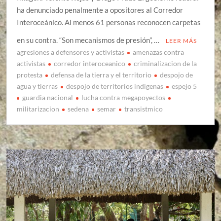
ha denunciado penalmente a opositores al Corredor
Interoceánico. Al menos 61 personas reconocen carpetas
en su contra. “Son mecanismos de presión”, …
LEER MÁS
agresiones a defensores y activistas
amenazas contra
activistas
corredor interoceanico
criminalizacion de la
protesta
defensa de la tierra y el territorio
despojo de
agua y tierras
despojo de territorios indigenas
espejo 5
guardia nacional
lucha contra megapoyectos
militarizacion
sedena
semar
transistmico