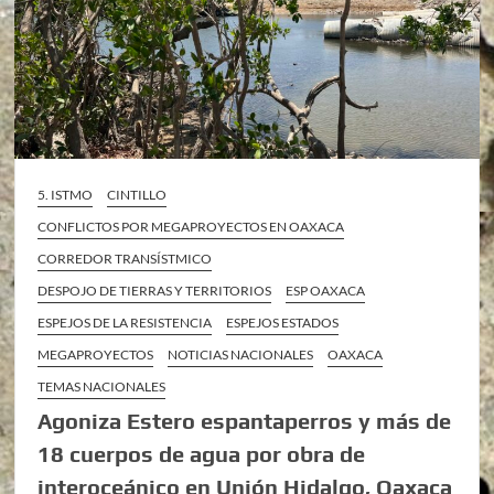
5. ISTMO
CINTILLO
CONFLICTOS POR MEGAPROYECTOS EN OAXACA
CORREDOR TRANSÍSTMICO
DESPOJO DE TIERRAS Y TERRITORIOS
ESP OAXACA
ESPEJOS DE LA RESISTENCIA
ESPEJOS ESTADOS
MEGAPROYECTOS
NOTICIAS NACIONALES
OAXACA
TEMAS NACIONALES
Agoniza Estero espantaperros y más de
18 cuerpos de agua por obra de
interoceánico en Unión Hidalgo, Oaxaca