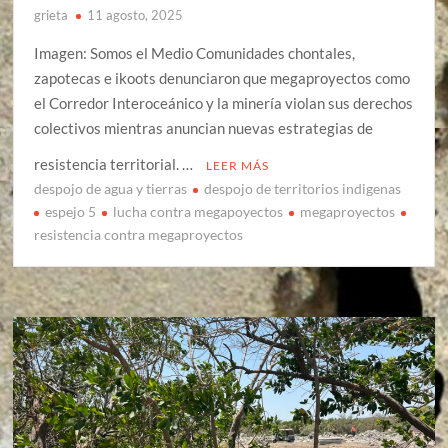
grieta
11 agosto, 2025
Imagen: Somos el Medio Comunidades chontales,
zapotecas e ikoots denunciaron que megaproyectos como
el Corredor Interoceánico y la minería violan sus derechos
colectivos mientras anuncian nuevas estrategias de
resistencia territorial. …
LEER MÁS
despojo de agua y tierras
despojo de territorios indigenas
espejo 5
lucha contra megapoyectos
megaproyectos
resistencia contra megaproyectos