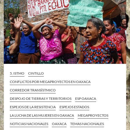
5. ISTMO
CINTILLO
CONFLICTOS POR MEGAPROYECTOS EN OAXACA
CORREDOR TRANSÍSTMICO
DESPOJO DE TIERRAS Y TERRITORIOS
ESP OAXACA
ESPEJOS DE LA RESISTENCIA
ESPEJOS ESTADOS
LA LUCHA DE LAS MUJERES EN OAXACA
MEGAPROYECTOS
NOTICIAS NACIONALES
OAXACA
TEMAS NACIONALES