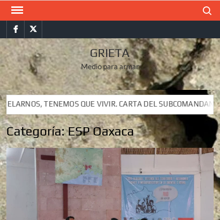
Saltar
Buscar
al
Facebook
Twitter
contenido
GRIETA
Medio para armar
R. CARTA DEL SUBCOMANDANTE INSURGENTE MOISÉS A LUIS D
R. CARTA DEL SUBCOMANDANTE INSURGENTE MOISÉS A LUIS D
Categoría:
ESP Oaxaca