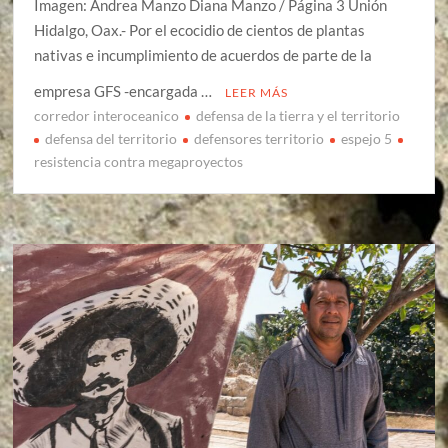
Imagen: Andrea Manzo Diana Manzo / Página 3 Unión
Hidalgo, Oax.- Por el ecocidio de cientos de plantas
nativas e incumplimiento de acuerdos de parte de la
empresa GFS -encargada …
LEER MÁS
corredor interoceanico
defensa de la tierra y el territorio
defensa del territorio
defensores territorio
espejo 5
resistencia contra megaproyectos