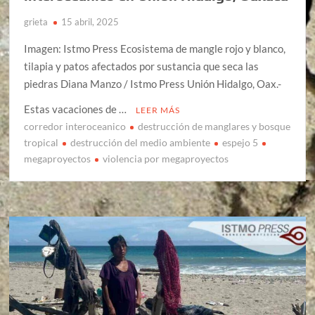
grieta
15 abril, 2025
Imagen: Istmo Press Ecosistema de mangle rojo y blanco,
tilapia y patos afectados por sustancia que seca las
piedras Diana Manzo / Istmo Press Unión Hidalgo, Oax.-
Estas vacaciones de …
LEER MÁS
corredor interoceanico
destrucción de manglares y bosque
tropical
destrucción del medio ambiente
espejo 5
megaproyectos
violencia por megaproyectos