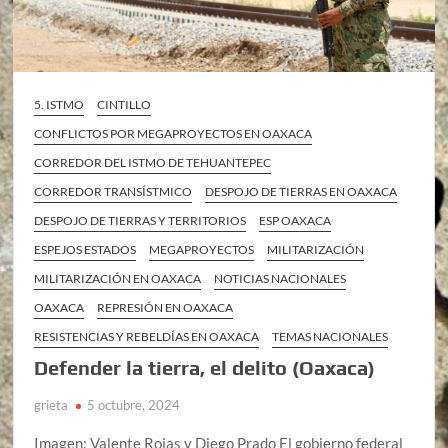
5. ISTMO
CINTILLO
CONFLICTOS POR MEGAPROYECTOS EN OAXACA
CORREDOR DEL ISTMO DE TEHUANTEPEC
CORREDOR TRANSÍSTMICO
DESPOJO DE TIERRAS EN OAXACA
DESPOJO DE TIERRAS Y TERRITORIOS
ESP OAXACA
ESPEJOS ESTADOS
MEGAPROYECTOS
MILITARIZACIÓN
MILITARIZACIÓN EN OAXACA
NOTICIAS NACIONALES
OAXACA
REPRESIÓN EN OAXACA
RESISTENCIAS Y REBELDÍAS EN OAXACA
TEMAS NACIONALES
Defender la tierra, el delito (Oaxaca)
grieta
5 octubre, 2024
Imagen: Valente Rojas y Diego Prado El gobierno federal