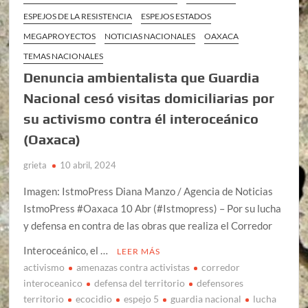
ESPEJOS DE LA RESISTENCIA
ESPEJOS ESTADOS
MEGAPROYECTOS
NOTICIAS NACIONALES
OAXACA
TEMAS NACIONALES
Denuncia ambientalista que Guardia
Nacional cesó visitas domiciliarias por
su activismo contra él interoceánico
(Oaxaca)
grieta
10 abril, 2024
Imagen: IstmoPress Diana Manzo / Agencia de Noticias
IstmoPress #Oaxaca 10 Abr (#Istmopress) – Por su lucha
y defensa en contra de las obras que realiza el Corredor
Interoceánico, el …
LEER MÁS
activismo
amenazas contra activistas
corredor
interoceanico
defensa del territorio
defensores
territorio
ecocidio
espejo 5
guardia nacional
lucha