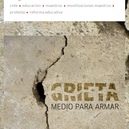
cnte
educacion
maestros
movilizaciones maestros
protesta
reforma educativa