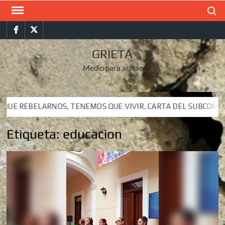
Saltar
Buscar
al
Facebook
Twitter
contenido
GRIETA
Medio para armar
 VIVIR. CARTA DEL SUBCOMANDANTE INSURGENTE MOISÉS A LU
 VIVIR. CARTA DEL SUBCOMANDANTE INSURGENTE MOISÉS A LU
Etiqueta:
educacion