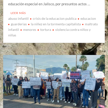
educación especial en Jalisco, por presuntos actos …
LEER MÁS
abuso infantil
crisis de la educacion publica
educacion
guarderias
la niñez en la tormenta capitalista
maltrato
infantil
menores
tortura
violencia contra niños y
niñas