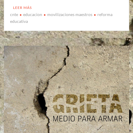
LEER MÁS
cnte
educacion
movilizaciones maestros
reforma
educativa