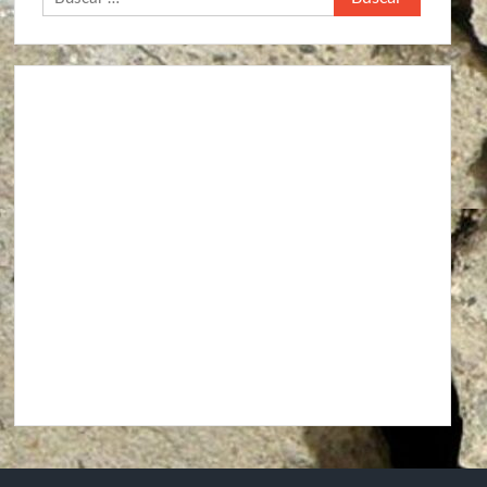
Agroindustria
Alto a la guerra contra los pueblos zapatistas
Áreas Naturales Protegidas
Comunicaciones y Transportes
Aeropuerto Barrancas del Cobre (Chihuahua)
Aeropuerto Internacional de Santa Lucía “Felipe Ángeles”
Autopista La Pera-Cuautla
Autopista Toluca-Naucalpán
Autopista Urbana Oriente
Carreteras Oaxaca-Costa y Oaxaca-Istmo
Carreteras Oaxaca-Costa y Oaxaca-Istmo
Corredor transversal Manzanillo-Tampico