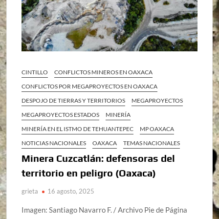
CINTILLO
CONFLICTOS MINEROS EN OAXACA
CONFLICTOS POR MEGAPROYECTOS EN OAXACA
DESPOJO DE TIERRAS Y TERRITORIOS
MEGAPROYECTOS
MEGAPROYECTOS ESTADOS
MINERÍA
MINERÍA EN EL ISTMO DE TEHUANTEPEC
MP OAXACA
NOTICIAS NACIONALES
OAXACA
TEMAS NACIONALES
Minera Cuzcatlán: defensoras del
territorio en peligro (Oaxaca)
grieta
16 agosto, 2025
Imagen: Santiago Navarro F. / Archivo Pie de Página