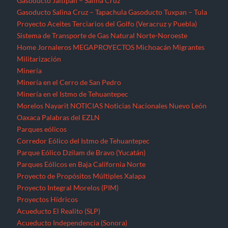
Corredor Eólico del Istmo de Tehuantepec
Parque Eólico Dzilam de Bravo (Yucatán)
Parques Eólicos en Baja California Norte
Proyecto de Propósitos Múltiples Xalapa
Proyecto Integral Morelos (PIM)
Proyectos Hídricos
Acueducto El Realito (SLP)
Acueducto Independencia (Sonora)
Acueducto Río San Pedro (Guerrero)
Hidroeléctrica La Parota (Guerrero)
Hidroeléctrica Las Cruces (Nayarit)
Hidroeléctrica Paso de la Reina (Oaxaca)
Hidroeléctrica Paso de la Reina (Oaxaca)
Hidroeléctricas en la Sierra Norte de Puebla
Presa La Maroma (SLP)
Presa Los Pilares (Sonora)
Presa Picachos (Sinaloa)
Presa y Acueducto del Zapotillo (Jalisco)
Proyecto Hidráulico Monterrey VI
Proyecto Hídrico el Naranjal (Veracruz)