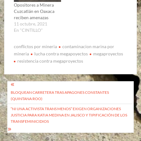
Opositores a Minera
Cuzcatlán en Oaxaca
reciben amenazas
11 octubre, 2021
En "CINTILLO"
conflictos por mineria
contaminacion marina por
mineria
lucha contra megapoyectos
megaproyectos
resistencia contra megaproyectos
Navegación
BLOQUEAN CARRETERA TRAS APAGONES CONSTANTES
de
(QUINTANA ROO)
entradas
“NI UNA ACTIVISTA TRANS MENOS” EXIGEN ORGANIZACIONES
JUSTICIA PARA KATIA MEDINA EN JALISCO Y TIPIFICACIÓN DE LOS
TRANSFEMINICIDIOS