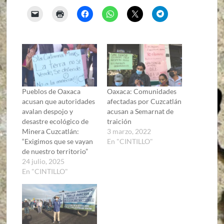
Pueblos de Oaxaca
Oaxaca: Comunidades
acusan que autoridades
afectadas por Cuzcatlán
avalan despojo y
acusan a Semarnat de
desastre ecológico de
traición
Minera Cuzcatlán:
3 marzo, 2022
“Exigimos que se vayan
En "CINTILLO"
de nuestro territorio”
24 julio, 2025
En "CINTILLO"