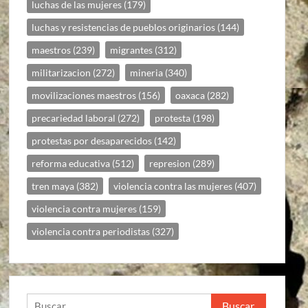
luchas de las mujeres
(179)
luchas y resistencias de pueblos originarios
(144)
maestros
(239)
migrantes
(312)
militarizacion
(272)
mineria
(340)
movilizaciones maestros
(156)
oaxaca
(282)
precariedad laboral
(272)
protesta
(198)
protestas por desaparecidos
(142)
reforma educativa
(512)
represion
(289)
tren maya
(382)
violencia contra las mujeres
(407)
violencia contra mujeres
(159)
violencia contra periodistas
(327)
Buscar: