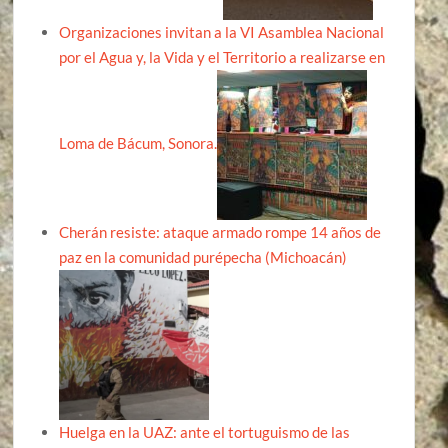
Organizaciones invitan a la VI Asamblea Nacional
por el Agua y, la Vida y el Territorio a realizarse en
Loma de Bácum, Sonora.
Cherán resiste: ataque armado rompe 14 años de
paz en la comunidad purépecha (Michoacán)
Huelga en la UAZ: ante el tortuguismo de las