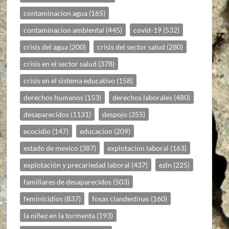
contaminacion agua
(165)
contaminacion ambiental
(445)
covid-19
(532)
crisis del agua
(200)
crisis del sector salud
(280)
crisis en el sector salud
(378)
crisis en el sistema educativo
(158)
derechos humanos
(153)
derechos laborales
(480)
desaparecidos
(1131)
despojo
(355)
ecocidio
(147)
educacion
(209)
estado de mexico
(387)
explotacion laboral
(163)
explotación y precariedad laboral
(437)
ezln
(225)
familiares de desaparecidos
(503)
feminicidios
(837)
fosas clandestinas
(160)
la niñez en la tormenta
(193)