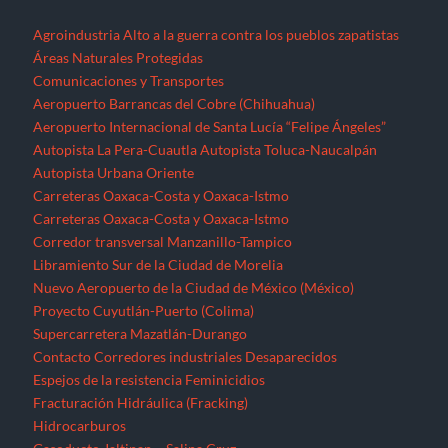
Libramiento Sur de la Ciudad de Morelia
Nuevo Aeropuerto de la Ciudad de México (México)
Proyecto Cuyutlán-Puerto (Colima)
Supercarretera Mazatlán-Durango
Contacto
Corredores industriales
Desaparecidos
Espejos de la resistencia
Feminicidios
Fracturación Hidráulica (Fracking)
Hidrocarburos
Gasoducto Jaltipan – Salina Cruz
Gasoducto Salina Cruz – Tapachula
Gasoducto Tuxpan – Tula
Proyecto Aceites Terciarios del Golfo (Veracruz y Puebla)
Sistema de Transporte de Gas Natural Norte-Noroeste
Home
Jornaleros
MEGAPROYECTOS
Michoacán
Migrantes
Militarización
Minería
Minería en el Cerro de San Pedro
Minería en el Istmo de Tehuantepec
Morelos
Nayarit
NOTICIAS
Noticias Nacionales
Nuevo León
Oaxaca
Palabras del EZLN
Parques eólicos