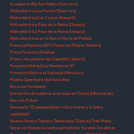
Puebla
Querétaro
Quintana Roo
Recursos forestales
Extracción de maderas preciosas en Ostula (Michoacán)
San Luis Potosí
Seminario “El pensamiento crítico frente a la hidra
capitalista”
Sinaloa
Sonora
Tabasco
Tamaulipas
Tlaxcala
Tren Maya
Veracruz
Violencia contra periodistas
Yucatán
Zacatecas
Zonas de Desarrollo Económico y Social (ZODES) Ciudad de
México
¿Qué es un megaproyecto?
Zonas Económicas Especiales
Corredor transístimico
Funciona gracias a WordPress
|
Tema: TimesNews
|
por
Theme
Freesia
.