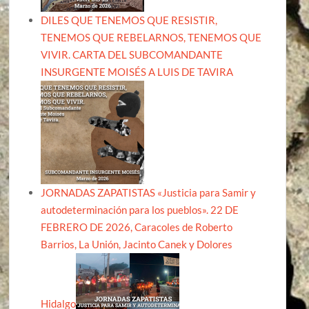
DILES QUE TENEMOS QUE RESISTIR,
TENEMOS QUE REBELARNOS, TENEMOS QUE
VIVIR. CARTA DEL SUBCOMANDANTE
INSURGENTE MOISÉS A LUIS DE TAVIRA
JORNADAS ZAPATISTAS «Justicia para Samir y
autodeterminación para los pueblos». 22 DE
FEBRERO DE 2026, Caracoles de Roberto
Barrios, La Unión, Jacinto Canek y Dolores
Hidalgo