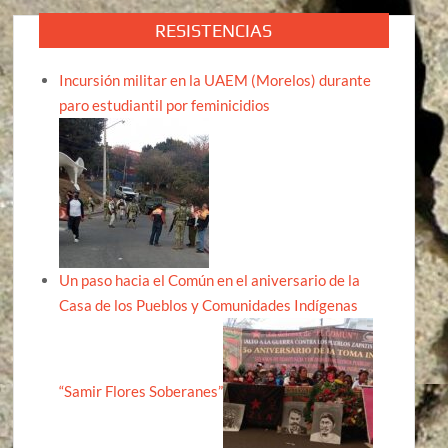
RESISTENCIAS
Incursión militar en la UAEM (Morelos) durante
paro estudiantil por feminicidios
Un paso hacia el Común en el aniversario de la
Casa de los Pueblos y Comunidades Indígenas
“Samir Flores Soberanes”