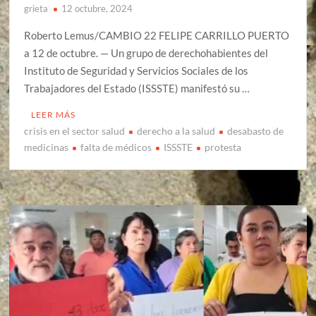
grieta
12 octubre, 2024
Roberto Lemus/CAMBIO 22 FELIPE CARRILLO PUERTO
a 12 de octubre. — Un grupo de derechohabientes del
Instituto de Seguridad y Servicios Sociales de los
Trabajadores del Estado (ISSSTE) manifestó su …
LEER MÁS
crisis en el sector salud
derecho a la salud
desabasto de
medicinas
falta de médicos
ISSSTE
protesta