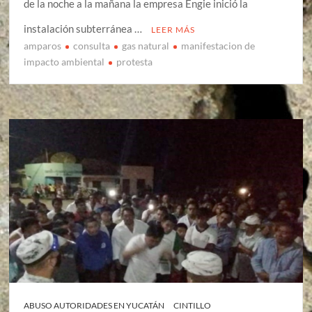
de la noche a la mañana la empresa Engie inició la
instalación subterránea …
LEER MÁS
amparos
consulta
gas natural
manifestacion de
impacto ambiental
protesta
ABUSO AUTORIDADES EN YUCATÁN
CINTILLO