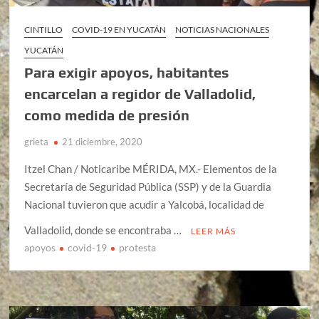
CINTILLO
COVID-19 EN YUCATÁN
NOTICIAS NACIONALES
YUCATÁN
Para exigir apoyos, habitantes
encarcelan a regidor de Valladolid,
como medida de presión
grieta
21 diciembre, 2020
Itzel Chan / Noticaribe MÉRIDA, MX.- Elementos de la
Secretaría de Seguridad Pública (SSP) y de la Guardia
Nacional tuvieron que acudir a Yalcobá, localidad de
Valladolid, donde se encontraba …
LEER MÁS
apoyos
covid-19
protesta