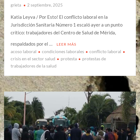
grieta
2 septiembre, 2025
Katia Leyva / Por Esto! El conflicto laboral en la
Jurisdicción Sanitaria Número 1 escaló ayer a un punto
crítico: trabajadores del Centro de Salud de Mérida,
respaldados por el …
LEER MÁS
acoso laboral
condiciones laborales
conflicto laboral
crisis en el sector salud
protesta
protestas de
trabajadores de la salud