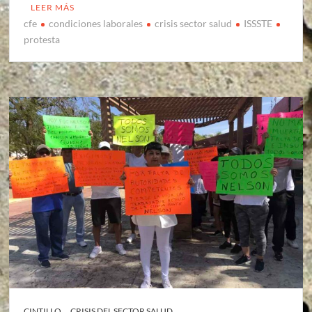
LEER MÁS
cfe
condiciones laborales
crisis sector salud
ISSSTE
protesta
CINTILLO
CRISIS DEL SECTOR SALUD