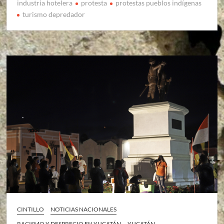
industria hotelera
protesta
protestas pueblos indígenas
turismo depredador
CINTILLO
NOTICIAS NACIONALES
RACISMO Y DESPRECIO EN YUCATÁN
YUCATÁN