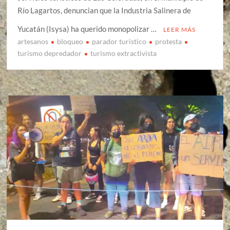
Río Lagartos, denuncian que la Industria Salinera de
Yucatán (Isysa) ha querido monopolizar …
LEER MÁS
artesanos
bloqueo
parador turistico
protesta
turismo depredador
turismo extractivista