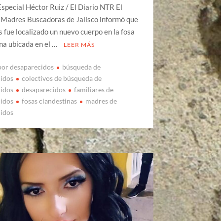
special Héctor Ruiz / El Diario NTR El
 Madres Buscadoras de Jalisco informó que
s fue localizado un nuevo cuerpo en la fosa
na ubicada en el …
LEER MÁS
por desaparecidos
búsqueda de
cidos
colectivos de búsqueda de
cidos
desaparecidos
familiares de
cidos
fosas clandestinas
madres de
cidos