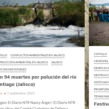
CINTILLO
TILLO
CONFLICTOS AMBIENTALES EN JALISCO
CRISIS DE
TRUCCIÓN AMBIENTAL EN JALISCO
JALISCO
DESPOJO D
ICIAS NACIONALES
DESTRUCC
n 94 muertes por polución del río
NOTICIAS
ntiago (Jalisco)
PRIVATIZA
ta
1 septiembre, 2025
TEMAS NA
gen: El Diario NTR Nancy Ángel / El Diario NTR
Festiv
ún cifras del Comité Ciudadano de Defensa