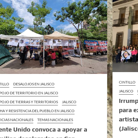
CINTILLO
TILLO
DESALOJOS EN JALISCO
JALISCO
POJO DE TERRITORIO EN JALISCO
Irrump
POJO DE TIERRAS Y TERRITORIOS
JALISCO
para e
HA Y RESISTENCIA DEL PUEBLO EN JALISCO
artist
ICIAS NACIONALES
TEMAS NACIONALES
(Jalisc
ente Unido convoca a apoyar a