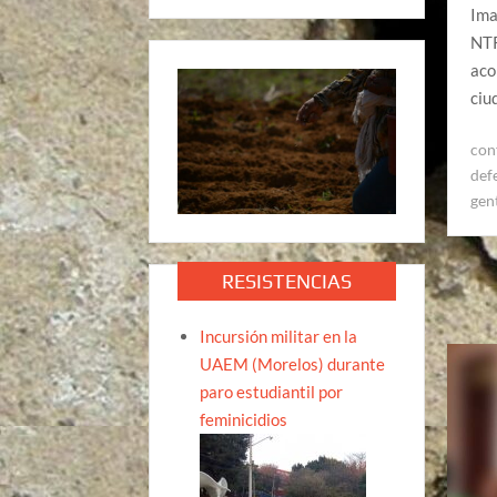
Ima
NTR
aco
ciu
conf
def
gen
RESISTENCIAS
Incursión militar en la
UAEM (Morelos) durante
paro estudiantil por
feminicidios