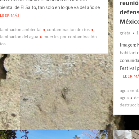
reunió
iental de El Salto, tan solo en lo que va del año se
defens
LEER MÁS
México
taminacion ambiental
contaminación de ríos
grieta
1
taminacion del agua
muertes por contaminación
ríos
Imagen: 
habitantes
comunidad
Festival 
LEER M
agua con
agua
de
destrucci