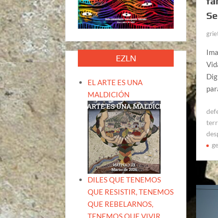
fa
Se
grie
Ima
EZLN
Vid
Dig
EL ARTE ES UNA
par
MALDICIÓN
defe
terr
des
ge
DILES QUE TENEMOS
QUE RESISTIR, TENEMOS
QUE REBELARNOS,
TENEMOS QUE VIVIR.