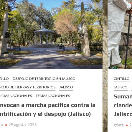
TILLO
DESPOJO DE TERRITORIO EN JALISCO
CINTILLO
POJO DE TIERRAS Y TERRITORIOS
JALISCO
JALISCO
Suman 
ICIAS NACIONALES
TEMAS NACIONALES
nvocan a marcha pacífica contra la
clande
ntrificación y el despojo (Jalisco)
Jalisc
ta
29 agosto, 2025
grieta
2