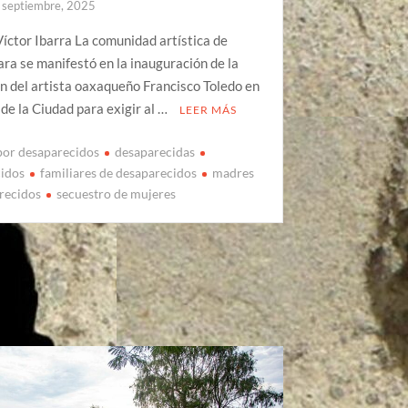
 septiembre, 2025
íctor Ibarra La comunidad artística de
ra se manifestó en la inauguración de la
n del artista oaxaqueño Francisco Toledo en
de la Ciudad para exigir al …
LEER MÁS
por desaparecidos
desaparecidas
cidos
familiares de desaparecidos
madres
recidos
secuestro de mujeres