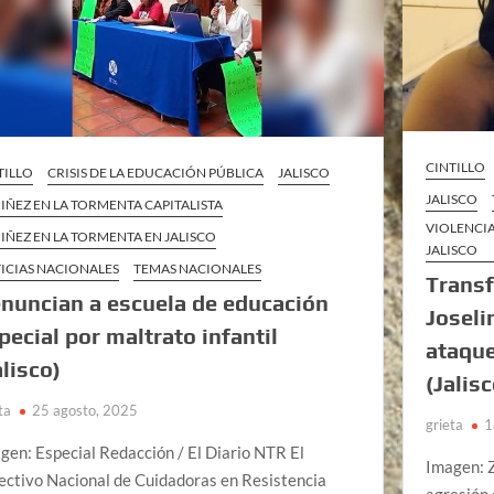
CINTILLO
TILLO
CRISIS DE LA EDUCACIÓN PÚBLICA
JALISCO
JALISCO
NIÑEZ EN LA TORMENTA CAPITALISTA
VIOLENCI
NIÑEZ EN LA TORMENTA EN JALISCO
JALISCO
ICIAS NACIONALES
TEMAS NACIONALES
Transf
nuncian a escuela de educación
Joseli
pecial por maltrato infantil
ataque
alisco)
(Jalisc
ta
25 agosto, 2025
grieta
1
gen: Especial Redacción / El Diario NTR El
Imagen: 
ectivo Nacional de Cuidadoras en Resistencia