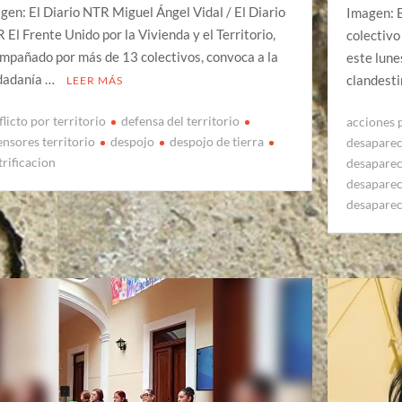
gen: El Diario NTR Miguel Ángel Vidal / El Diario
Imagen: E
 El Frente Unido por la Vivienda y el Territorio,
colectivo
mpañado por más de 13 colectivos, convoca a la
este lune
dadanía …
clandesti
LEER MÁS
licto por territorio
defensa del territorio
acciones 
ensores territorio
despojo
despojo de tierra
desapare
trificacion
desapare
desapare
desapare