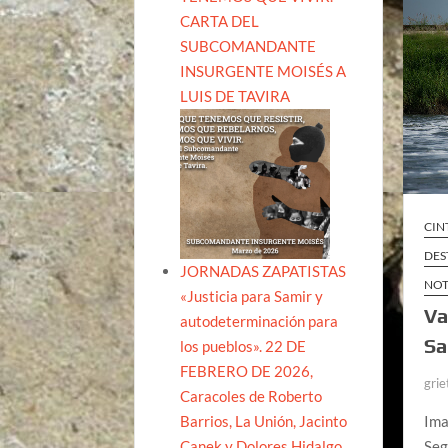
CARTA DEL
SUBCOMANDANTE
INSURGENTE MOISÉS A
LUIS DE TAVIRA
CIN
DES
JORNADAS ZAPATISTAS
NOT
«Justicia para Samir y
Va
autodeterminación para
Sa
los pueblos». 22 DE
FEBRERO DE 2026,
grie
Caracoles de Roberto
Barrios, La Unión, Jacinto
Ima
Canek y Dolores Hidalgo
Seg