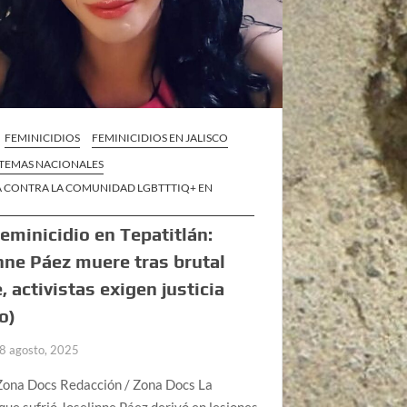
FEMINICIDIOS
FEMINICIDIOS EN JALISCO
TEMAS NACIONALES
A CONTRA LA COMUNIDAD LGBTTTIQ+ EN
eminicidio en Tepatitlán:
nne Páez muere tras brutal
, activistas exigen justicia
o)
8 agosto, 2025
Zona Docs Redacción / Zona Docs La