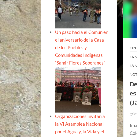
Un paso hacia el Común en
el aniversario de la Casa
de los Pueblos y
CIN
Comunidades Indígenas
LA 
“Samir Flores Soberanes”
LA 
NOT
De
es
(J
grie
Organizaciones invitan a
la VI Asamblea Nacional
Ima
por el Agua y, la Vida y el
Col