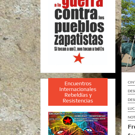
CIN
Encuentros
Internacionales
DES
Rebeldías y
DES
Resistencias
LUC
NOT
Fr