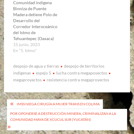
Comunidad indígena
Binniza de Puente
Madera detiene Polo de
Desarrollo del
Corredor Interoceánico
del Istmo de
Tehuantepec (Oaxaca)
15 junio, 2023
En "5. Istmo"
despojo de agua y tierras
despojo de territorios
indigenas
espejo 5
lucha contra megapoyectos
megaproyectos
resistencia contra megaproyectos
Navegación
IMSS NIEGA CIRUGÍA A MUJER TRANS EN COLIMA
de
POR OPONERSE A DESTRUCCIÓN MINERA, CRIMINALIZAN A LA
COMUNIDAD MAYA DE XCUCUL SUR (YUCATÁN)
entradas