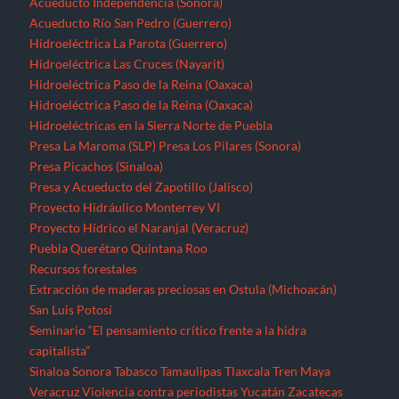
Acueducto Independencia (Sonora)
Acueducto Río San Pedro (Guerrero)
Hidroeléctrica La Parota (Guerrero)
Hidroeléctrica Las Cruces (Nayarit)
Hidroeléctrica Paso de la Reina (Oaxaca)
Hidroeléctrica Paso de la Reina (Oaxaca)
Hidroeléctricas en la Sierra Norte de Puebla
Presa La Maroma (SLP)
Presa Los Pilares (Sonora)
Presa Picachos (Sinaloa)
Presa y Acueducto del Zapotillo (Jalisco)
Proyecto Hidráulico Monterrey VI
Proyecto Hídrico el Naranjal (Veracruz)
Puebla
Querétaro
Quintana Roo
Recursos forestales
Extracción de maderas preciosas en Ostula (Michoacán)
San Luis Potosí
Seminario “El pensamiento crítico frente a la hidra
capitalista”
Sinaloa
Sonora
Tabasco
Tamaulipas
Tlaxcala
Tren Maya
Veracruz
Violencia contra periodistas
Yucatán
Zacatecas