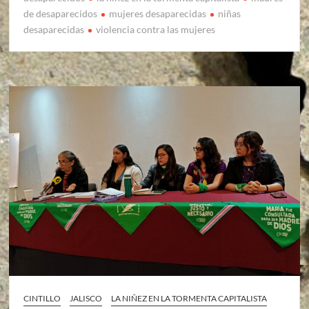
de desaparecidos
mujeres desaparecidas
niñas
desaparecidas
violencia contra las mujeres
CINTILLO
JALISCO
LA NIÑEZ EN LA TORMENTA CAPITALISTA