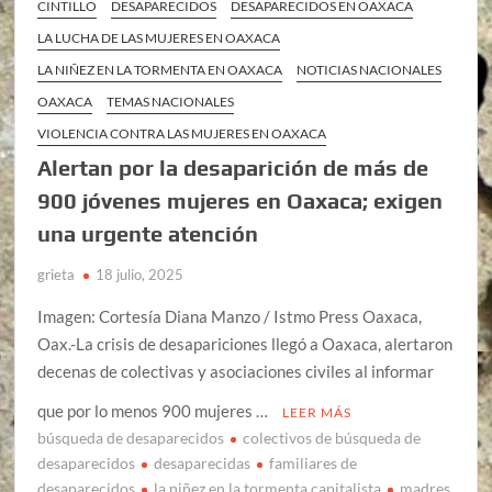
CINTILLO
DESAPARECIDOS
DESAPARECIDOS EN OAXACA
LA LUCHA DE LAS MUJERES EN OAXACA
LA NIÑEZ EN LA TORMENTA EN OAXACA
NOTICIAS NACIONALES
OAXACA
TEMAS NACIONALES
VIOLENCIA CONTRA LAS MUJERES EN OAXACA
Alertan por la desaparición de más de
900 jóvenes mujeres en Oaxaca; exigen
una urgente atención
grieta
18 julio, 2025
Imagen: Cortesía Diana Manzo / Istmo Press Oaxaca,
Oax.-La crisis de desapariciones llegó a Oaxaca, alertaron
decenas de colectivas y asociaciones civiles al informar
que por lo menos 900 mujeres …
LEER MÁS
búsqueda de desaparecidos
colectivos de búsqueda de
desaparecidos
desaparecidas
familiares de
desaparecidos
la niñez en la tormenta capitalista
madres