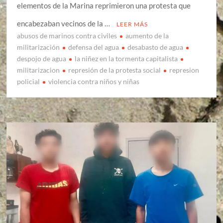
elementos de la Marina reprimieron una protesta que
encabezaban vecinos de la …
LEER MÁS
abusos de marinos contra civiles
aumento de la
militarización
defensa del agua
desabasto de agua
despojo de agua
la niñez en la tormenta capitalista
militarizacion
represión de la protesta social
represion
policial
violencia contra niños y niñas