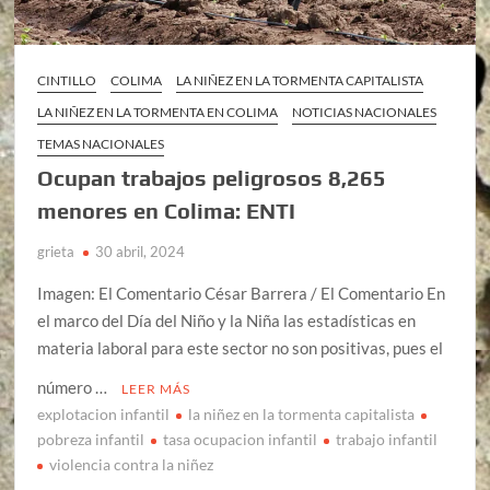
CINTILLO
COLIMA
LA NIÑEZ EN LA TORMENTA CAPITALISTA
LA NIÑEZ EN LA TORMENTA EN COLIMA
NOTICIAS NACIONALES
TEMAS NACIONALES
Ocupan trabajos peligrosos 8,265
menores en Colima: ENTI
grieta
30 abril, 2024
Imagen: El Comentario César Barrera / El Comentario En
el marco del Día del Niño y la Niña las estadísticas en
materia laboral para este sector no son positivas, pues el
número …
LEER MÁS
explotacion infantil
la niñez en la tormenta capitalista
pobreza infantil
tasa ocupacion infantil
trabajo infantil
violencia contra la niñez