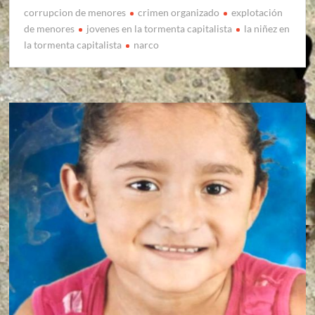
corrupcion de menores
crimen organizado
explotación
de menores
jovenes en la tormenta capitalista
la niñez en
la tormenta capitalista
narco