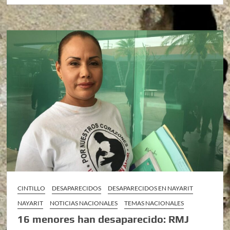
CINTILLO
DESAPARECIDOS
DESAPARECIDOS EN NAYARIT
NAYARIT
NOTICIAS NACIONALES
TEMAS NACIONALES
16 menores han desaparecido: RMJ