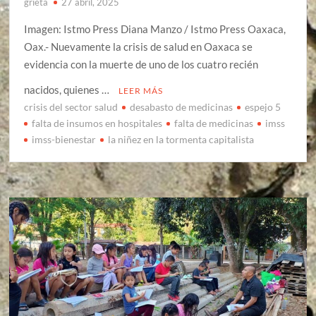
grieta
27 abril, 2025
Imagen: Istmo Press Diana Manzo / Istmo Press Oaxaca,
Oax.- Nuevamente la crisis de salud en Oaxaca se
evidencia con la muerte de uno de los cuatro recién
nacidos, quienes …
LEER MÁS
crisis del sector salud
desabasto de medicinas
espejo 5
falta de insumos en hospitales
falta de medicinas
imss
imss-bienestar
la niñez en la tormenta capitalista