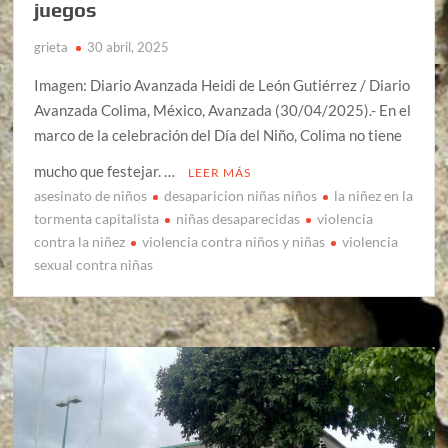
juegos
grieta
30 abril, 2025
Imagen: Diario Avanzada Heidi de León Gutiérrez / Diario
Avanzada Colima, México, Avanzada (30/04/2025).- En el
marco de la celebración del Día del Niño, Colima no tiene
mucho que festejar. …
LEER MÁS
asesinato de niños
desaparicion niñas niños
la niñez en la
tormenta capitalista
niñas desaparecidas
violencia
contra la niñez
violencia contra niños y niñas
violencia
sexual contra niñas