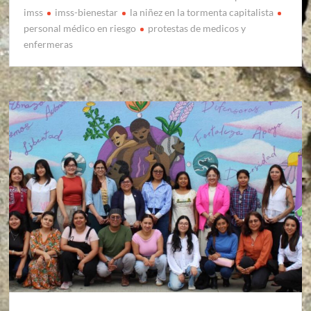
imss
imss-bienestar
la niñez en la tormenta capitalista
personal médico en riesgo
protestas de medicos y
enfermeras