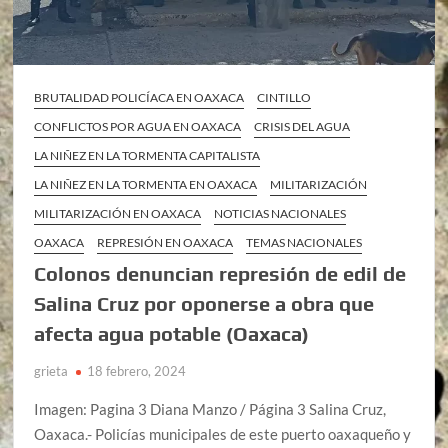
BRUTALIDAD POLICÍACA EN OAXACA
CINTILLO
CONFLICTOS POR AGUA EN OAXACA
CRISIS DEL AGUA
LA NIÑEZ EN LA TORMENTA CAPITALISTA
LA NIÑEZ EN LA TORMENTA EN OAXACA
MILITARIZACIÓN
MILITARIZACIÓN EN OAXACA
NOTICIAS NACIONALES
OAXACA
REPRESIÓN EN OAXACA
TEMAS NACIONALES
Colonos denuncian represión de edil de
Salina Cruz por oponerse a obra que
afecta agua potable (Oaxaca)
grieta
18 febrero, 2024
Imagen: Pagina 3 Diana Manzo / Página 3 Salina Cruz,
Oaxaca.- Policías municipales de este puerto oaxaqueño y