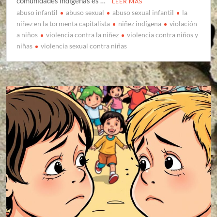
comunidades indígenas es …
LEER MÁS
abuso infantil
abuso sexual
abuso sexual infantil
la
niñez en la tormenta capitalista
niñez indígena
violación
a niños
violencia contra la niñez
violencia contra niños y
niñas
violencia sexual contra niñas