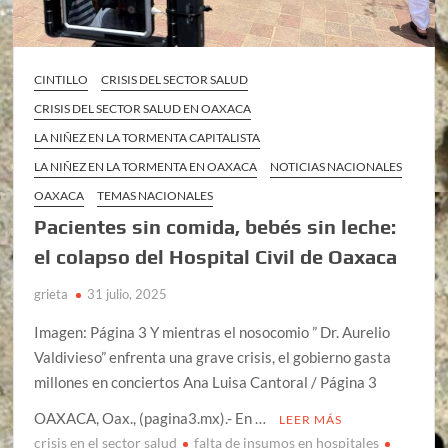
CINTILLO
CRISIS DEL SECTOR SALUD
CRISIS DEL SECTOR SALUD EN OAXACA
LA NIÑEZ EN LA TORMENTA CAPITALISTA
LA NIÑEZ EN LA TORMENTA EN OAXACA
NOTICIAS NACIONALES
OAXACA
TEMAS NACIONALES
Pacientes sin comida, bebés sin leche:
el colapso del Hospital Civil de Oaxaca
grieta
31 julio, 2025
Imagen: Página 3 Y mientras el nosocomio ” Dr. Aurelio
Valdivieso” enfrenta una grave crisis, el gobierno gasta
millones en conciertos Ana Luisa Cantoral / Página 3
OAXACA, Oax., (pagina3.mx).- En …
LEER MÁS
crisis en el sector salud
falta de insumos en hospitales