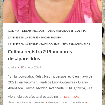
COLIMA
DESAPARECIDOS
DESAPARECIDOS EN COLIMA
LA NIÑEZ EN LA TORMENTA CAPITALISTA
LA NIÑEZ EN LA TORMENTA EN COLIMA
TEMAS NACIONALES
Colima registra 213 menores
desaparecidos
grieta
10 enero, 2024
*En la fotografía: Kelsy Naomi, desapareció en mayo de
20219 en Tecomán. Heidi de León Gutierrez / DIario
Avanzada Colima, México, Avanzada (10/01/2024).- La
violencia que afecta al estado no …
LEER MÁS
desaparicion de menores
desaparicion niñas niños