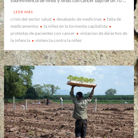
sobrevivencia de niños y niñas con cáncer bajó de un 70 …
LEER MÁS
crisis del sector salud
desabasto de medicinas
falta de
medicamentos
la niñez en la tormenta capitalista
protestas de pacientes con cancer
violacion de derechos de
la infancia
violencia contra la niñez