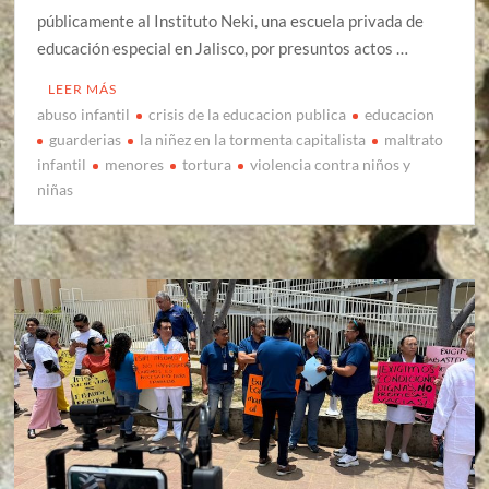
públicamente al Instituto Neki, una escuela privada de
educación especial en Jalisco, por presuntos actos …
LEER MÁS
abuso infantil
crisis de la educacion publica
educacion
guarderias
la niñez en la tormenta capitalista
maltrato
infantil
menores
tortura
violencia contra niños y
niñas