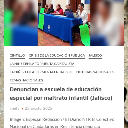
CINTILLO
CRISIS DE LA EDUCACIÓN PÚBLICA
JALISCO
LA NIÑEZ EN LA TORMENTA CAPITALISTA
LA NIÑEZ EN LA TORMENTA EN JALISCO
NOTICIAS NACIONALES
TEMAS NACIONALES
Denuncian a escuela de educación
especial por maltrato infantil (Jalisco)
grieta
25 agosto, 2025
Imagen: Especial Redacción / El Diario NTR El Colectivo
Nacional de Cuidadoras en Resistencia denunció