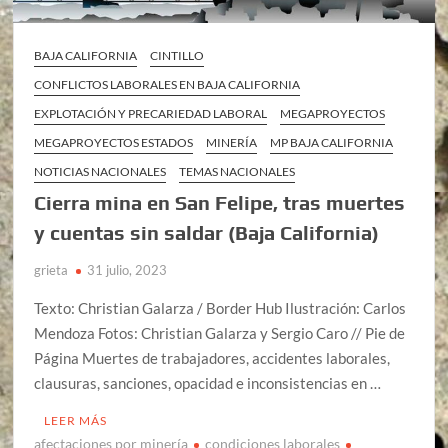
BAJA CALIFORNIA
CINTILLO
CONFLICTOS LABORALES EN BAJA CALIFORNIA
EXPLOTACIÓN Y PRECARIEDAD LABORAL
MEGAPROYECTOS
MEGAPROYECTOS ESTADOS
MINERÍA
MP BAJA CALIFORNIA
NOTICIAS NACIONALES
TEMAS NACIONALES
Cierra mina en San Felipe, tras muertes
y cuentas sin saldar (Baja California)
grieta
31 julio, 2023
Texto: Christian Galarza / Border Hub Ilustración: Carlos
Mendoza Fotos: Christian Galarza y Sergio Caro // Pie de
Página Muertes de trabajadores, accidentes laborales,
clausuras, sanciones, opacidad e inconsistencias en …
LEER MÁS
afectaciones por minería
condiciones laborales