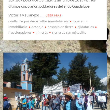
últimos cinco años, pobladores del ejido Guadalupe
Victoria y su anexo …
LEER MÁS
conflictos por desarrollos inmobiliarios
desarrollo
inmobiliario
despojo
despojo de tierra
ejidatarios
fraccionadores
mineras
sierra de san miguelito