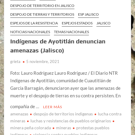
DESPOJO DE TERRITORIO EN JALISCO
DESPOJO DE TIERRAS Y TERRITORIOS
ESP JALISCO
ESPEJOS DE LA RESISTENCIA
ESPEJOS ESTADOS
JALISCO
NOTICIAS NACIONALES
TEMAS NACIONALES
Indígenas de Ayotitlán denuncian
amenazas (Jalisco)
grieta
5 noviembre, 2021
Foto: Lauro Rodríguez Lauro Rodríguez / El Diario NTR
Indígenas de Ayotitlán, comunidad de Cuautitlán de
García Barragán, denunciaron ayer que las amenazas de
muerte y el despojo de tierras en su contra persisten. En
compañía de …
LEER MÁS
amenazas
despojo de territorios indigenas
lucha contra
mineras
luchas y resistencias de pueblos originarios
minera peña colorada
mineras
protestas pueblos
indígenas
violencia contra pueblos indigenas