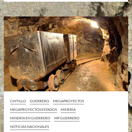
CINTILLO
GUERRERO
MEGAPROYECTOS
MEGAPROYECTOS ESTADOS
MINERÍA
MINERÍA EN GUERRERO
MP GUERRERO
NOTICIAS NACIONALES