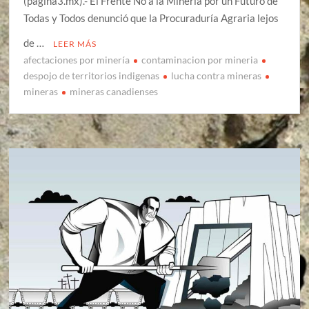
(pagina3.mx).- El Frente No a la Minería por un Futuro de
Todas y Todos denunció que la Procuraduría Agraria lejos
de …
LEER MÁS
afectaciones por minería
contaminacion por mineria
despojo de territorios indigenas
lucha contra mineras
mineras
mineras canadienses