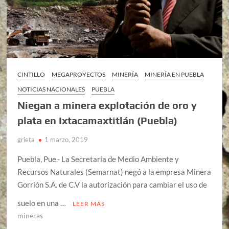
CINTILLO
MEGAPROYECTOS
MINERÍA
MINERÍA EN PUEBLA
NOTICIAS NACIONALES
PUEBLA
Niegan a minera explotación de oro y
plata en Ixtacamaxtitlán (Puebla)
grieta
1 marzo, 2019
Puebla, Pue.- La Secretaría de Medio Ambiente y
Recursos Naturales (Semarnat) negó a la empresa Minera
Gorrión S.A. de C.V la autorización para cambiar el uso de
suelo en una …
LEER MÁS
mineras