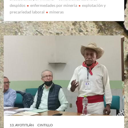
despidos
enfermedades por mineria
explotación y
precariedad laboral
mineras
13. AYOTITLÁN
CINTILLO