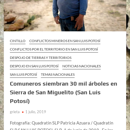
CINTILLO
CONFLICTOS MINEROS EN SAN LUIS POTOSÍ
CONFLICTOS POR EL TERRITORIO EN SAN LUIS POTOSÍ
DESPOJO DE TIERRAS Y TERRITORIOS
DESPOJO EN SAN LUIS POTOSÍ
NOTICIAS NACIONALES
SAN LUIS POTOSÍ
TEMAS NACIONALES
Comuneros siembran 30 mil árboles en
Sierra de San Miguelito (San Luis
Potosí)
grieta
1 julio, 2019
Fotografía: Quadratín SLP Patricia Azuara / Quadratín
SLP SAN LUIS POTOSI, SLP., 1 de junio de 2019.- En los