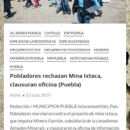
26. SIERRA PUEBLA
CINTILLO
ESP PUEBLA
ESPEJOS DE LA RESISTENCIA
ESPEJOS ESTADOS
MEGAPROYECTOS
MEGAPROYECTOS ESTADOS
MINERÍA
MINERÍA EN PUEBLA
MP PUEBLA
NOTICIAS NACIONALES
PUEBLA
Pobladores rechazan Mina Ixtaca,
clausuran oficina (Puebla)
Admin
23 junio, 2019
Redacción / MUNICIPIOS PUEBLA Ixtacamaxtitlán, Pue.-
Pobladores marcharon contra el proyecto de mina Ixtaca,
que impulsa Minera Gorrión, subsidiaria de la canadiense
Almaden Minerals, y clausuraron la oficina de información