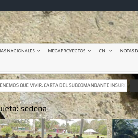
MAS NACIONALES
MEGAPROYECTOS
CNI
NOTAS D
L SUBCOMANDANTE INSURGENTE MOISÉS A LUIS DE TAVIRA
L SUBCOMANDANTE INSURGENTE MOISÉS A LUIS DE TAVIRA
queta:
sedena