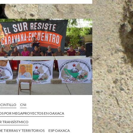
CINTILLO
CNI
OS POR MEGAPROYECTOS EN OAXACA
 TRANSÍSTMICO
E TIERRAS Y TERRITORIOS
ESP OAXACA