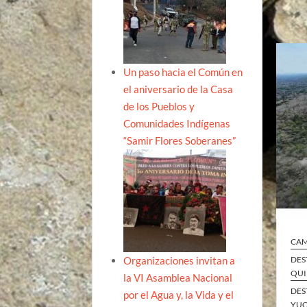
Un paso hacia el Común en
el aniversario de la Casa
de los Pueblos y
Comunidades Indígenas
“Samir Flores Soberanes”
CA
Organizaciones invitan a
DES
QUI
la VI Asamblea Nacional
DES
por el Agua y, la Vida y el
YUC