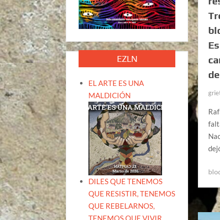
re
Tr
bl
Es
EZLN
ca
de
EL ARTE ES UNA
grie
MALDICIÓN
Raf
fal
Nac
dej
blo
DILES QUE TENEMOS
QUE RESISTIR, TENEMOS
QUE REBELARNOS,
TENEMOS QUE VIVIR.