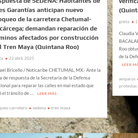
spuesta de SEDENA: Habitantes de
verifi
es Garantías anticipan nuevo
(Quint
oqueo de la carretera Chetumal-
grieta
1
cárcega; demandan reparación de
Claudia V
minos afectados por construcción
BACALAR,
l Tren Maya (Quintana Roo)
Roo obtuv
de la Def
ta
22 abril, 2025
LEER M
ael Briceño / Noticaribe CHETUMAL, MX.- Ante la
ta de respuesta de la Secretaría de la Defensa
amparos
ional para reparar las calles en mal estado que
protestas
ó el tránsito de …
LEER MÁS
queo carretero
sedena
tren maya