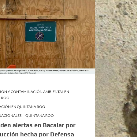
IÓN Y CONTAMINACIÓN AMBIENTAL EN
A ROO
ZACIÓN EN QUINTANA ROO
 NACIONALES
QUINTANA ROO
den alertas en Bacalar por
ucción hecha por Defensa