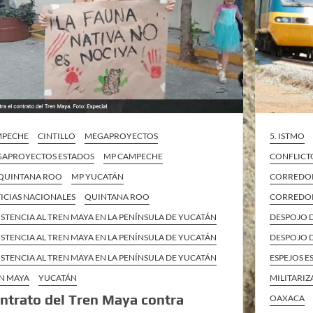
MPECHE
CINTILLO
MEGAPROYECTOS
5. ISTMO
APROYECTOS ESTADOS
MP CAMPECHE
CONFLICT
QUINTANA ROO
MP YUCATÁN
CORREDOR
ICIAS NACIONALES
QUINTANA ROO
CORREDOR
ISTENCIA AL TREN MAYA EN LA PENÍNSULA DE YUCATÁN
DESPOJO 
ISTENCIA AL TREN MAYA EN LA PENÍNSULA DE YUCATÁN
DESPOJO D
ISTENCIA AL TREN MAYA EN LA PENÍNSULA DE YUCATÁN
ESPEJOS E
N MAYA
YUCATÁN
MILITARI
ntrato del Tren Maya contra
OAXACA