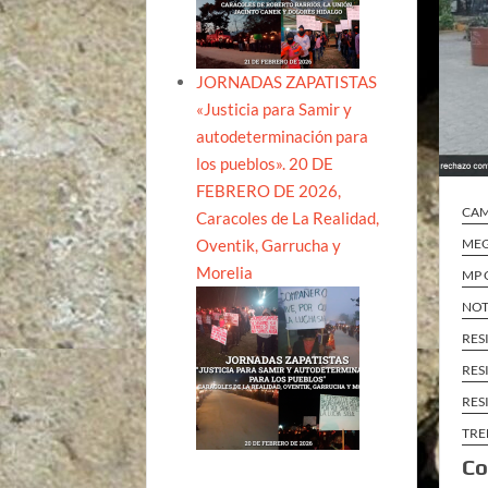
JORNADAS ZAPATISTAS
«Justicia para Samir y
autodeterminación para
los pueblos». 20 DE
FEBRERO DE 2026,
CA
Caracoles de La Realidad,
Oventik, Garrucha y
MEG
Morelia
MP 
NOT
RES
RES
RES
TRE
Co