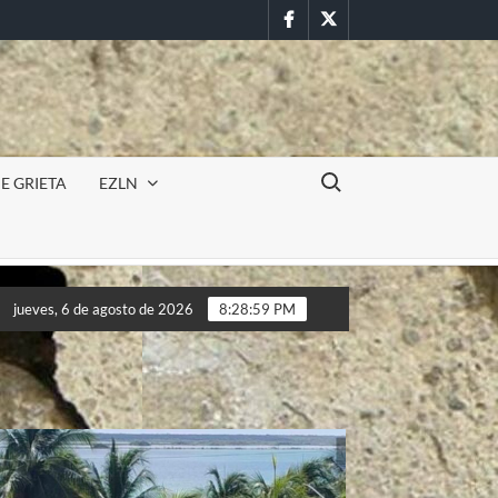
Facebook
Twitter
Buscar:
E GRIETA
EZLN
Incursión militar en la UAEM (Morelos) durante paro estudian
jueves, 6 de agosto de 2026
8:29:02 PM
Incursión militar en la UAEM (Morelos) durante paro estudian