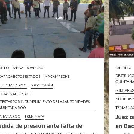
TILLO
MEGAPROYECTOS
CINTILLO
DESTRUCC
APROYECTOS ESTADOS
MP CAMPECHE
QUINTAN
QUINTANA ROO
MP YUCATÁN
MILITARI
ICIAS NACIONALES
NOTICIAS
TESTAS POR INCUMPLIMIENTO DE LAS AUTORIDADES
QUINTANA ROO
TEMAS NA
Juez o
NTANA ROO
TREN MAYA
dida de presión ante falta de
en Bac