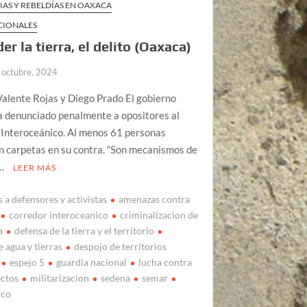
IAS Y REBELDÍAS EN OAXACA
CIONALES
er la tierra, el delito (Oaxaca)
 octubre, 2024
alente Rojas y Diego Prado El gobierno
a denunciado penalmente a opositores al
 Interoceánico. Al menos 61 personas
n carpetas en su contra. “Son mecanismos de
 …
LEER MÁS
 a defensores y activistas
amenazas contra
corredor interoceanico
criminalizacion de
a
defensa de la tierra y el territorio
 agua y tierras
despojo de territorios
espejo 5
guardia nacional
lucha contra
ctos
militarizacion
sedena
semar
ico