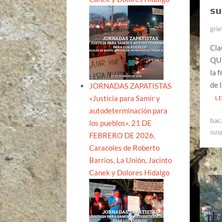
su
grie
Cla
QUI
la 
de 
JORNADAS ZAPATISTAS
«Justicia para Samir y
L
autodeterminación para
bac
los pueblos». 21 DE
sus
FEBRERO DE 2026,
Caracoles de Roberto
Barrios, La Unión, Jacinto
Canek y Dolores Hidalgo