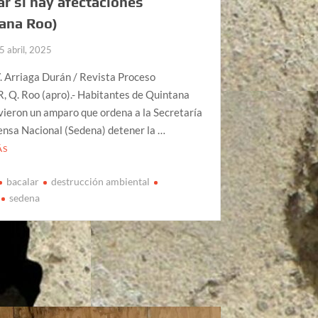
car si hay afectaciones
ana Roo)
5 abril, 2025
. Arriaga Durán / Revista Proceso
 Q. Roo (apro).- Habitantes de Quintana
ieron un amparo que ordena a la Secretaría
ensa Nacional (Sedena) detener la …
ÁS
bacalar
destrucción ambiental
sedena