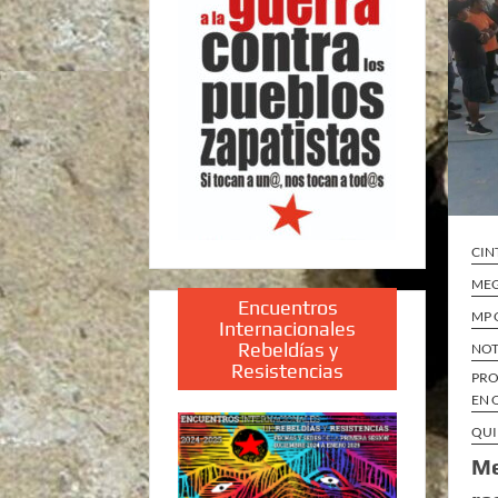
CIN
MEG
Encuentros
MP 
Internacionales
Rebeldías y
NOT
Resistencias
PRO
EN 
QUI
Me