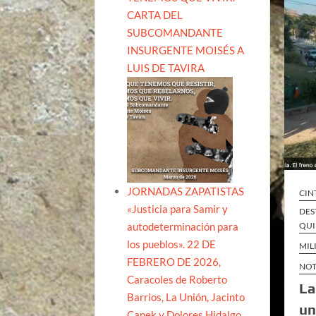
CARTA DEL
SUBCOMANDANTE
INSURGENTE MOISÉS A
LUIS DE TAVIRA
JORNADAS ZAPATISTAS
CIN
«Justicia para Samir y
DES
autodeterminación para
QUI
los pueblos». 22 DE
MIL
FEBRERO DE 2026,
NOT
Caracoles de Roberto
La
Barrios, La Unión, Jacinto
un
Canek y Dolores Hidalgo