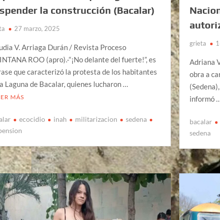
spender la construcción (Bacalar)
Nacion
autori
ta
27 marzo, 2025
grieta
1
udia V. Arriaga Durán / Revista Proceso
NTANA ROO (apro).-“¡No delante del fuerte!”, es
Adriana V
frase que caracterizó la protesta de los habitantes
obra a ca
la Laguna de Bacalar, quienes lucharon …
(Sedena),
EER MÁS
informó 
alar
ecocidio
inah
militarizacion
sedena
bacalar
pension
sedena