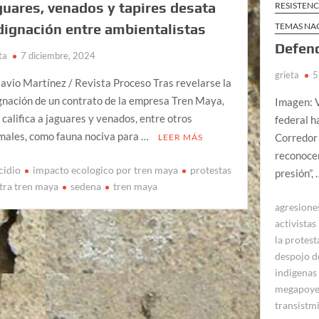
guares, venados y tapires desata
RESISTENC
dignación entre ambientalistas
TEMAS NA
Defend
ta
7 diciembre, 2024
grieta
5
avio Martínez / Revista Proceso Tras revelarse la
gnación de un contrato de la empresa Tren Maya,
Imagen: V
 califica a jaguares y venados, entre otros
federal h
males, como fauna nociva para …
Corredor
LEER MÁS
reconoce
cidio
impacto ecologico por tren maya
protestas
presión”,
tra tren maya
sedena
tren maya
agresiones
activistas
la protest
despojo de
indigenas
megapoye
transistm