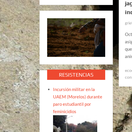
ja
in
grie
Oct
asi
que
ani
eco
RESISTENCIAS
con
Incursión militar en la
UAEM (Morelos) durante
paro estudiantil por
feminicidios