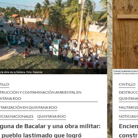
TILLO
CINTILLO
TRUCCIÓN Y CONTAMINACIÓN AMBIENTAL EN
DESTRUCC
NTANA ROO
QUINTAN
ITARIZACIÓN EN QUINTANA ROO
MILITARI
ICIAS NACIONALES
QUINTANA ROO
NOTICIAS
guna de Bacalar y una obra militar:
Encien
 pueblo lastimado que logró
constr