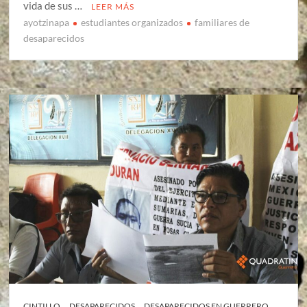
vida de sus …
LEER MÁS
ayotzinapa
estudiantes organizados
familiares de
desaparecidos
CINTILLO
DESAPARECIDOS
DESAPARECIDOS EN GUERRERO