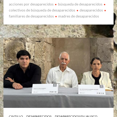
acciones por desaparecidos
búsqueda de desaparecidos
colectivos de búsqueda de desaparecidos
desaparecidos
familiares de desaparecidos
madres de desaparecidos
CINTILLO
DESAPARECIDOS
DESAPARECIDOS EN JALISCO