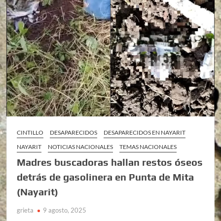
CINTILLO
DESAPARECIDOS
DESAPARECIDOS EN NAYARIT
NAYARIT
NOTICIAS NACIONALES
TEMAS NACIONALES
Madres buscadoras hallan restos óseos
detrás de gasolinera en Punta de Mita
(Nayarit)
grieta
9 agosto, 2025