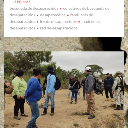
LEER MÁS
búsqueda de desaparecidos
colectivos de búsqueda de
desaparecidos
desaparecdios
familiares de
desaparecidos
ley de desaparecidos
madres de
desaparecidos
red de desaparecidos