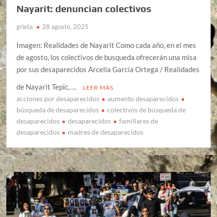
Nayarit: denuncian colectivos
grieta
28 agosto, 2025
Imagen: Realidades de Nayarit Como cada año, en el mes
de agosto, los colectivos de busqueda ofrecerán una misa
por sus desaparecidos Arcelia García Ortega / Realidades
de Nayarit Tepic, …
LEER MÁS
acciones por desaparecidos
aumento desaparecidos
búsqueda de desaparecidos
colectivos de búsqueda de
desaparecidos
desaparecidos
familiares de
desaparecidos
madres de desaparecidos