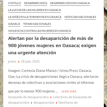
CINTILLO
DESAPARECIDOS
DESAPARECIDOS EN OAXACA
LA LUCHA DE LAS MUJERES EN OAXACA
LA NIÑEZ EN LA TORMENTA EN OAXACA
NOTICIAS NACIONALES
OAXACA
TEMAS NACIONALES
VIOLENCIA CONTRA LAS MUJERES EN OAXACA
Alertan por la desaparición de más de
900 jóvenes mujeres en Oaxaca; exigen
una urgente atención
grieta
18 julio, 2025
Imagen: Cortesía Diana Manzo / Istmo Press Oaxaca,
Oax.-La crisis de desapariciones llegó a Oaxaca, alertaron
decenas de colectivas y asociaciones civiles al informar
que por lo menos 900 mujeres …
LEER MÁS
búsqueda de desaparecidos
colectivos de búsqueda de
desaparecidos
desaparecidas
familiares de