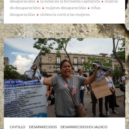
desaparecidos
la niñez en la tormenta capitalista
madres
de desaparecidos
mujeres desaparecidas
niñas
desaparecidas
violencia contra las mujeres
CINTILLO
DESAPARECIDOS
DESAPARECIDOS EN JALISCO