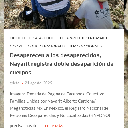
CINTILLO
DESAPARECIDOS
DESAPARECIDOS EN NAYARIT
NAYARIT
NOTICIAS NACIONALES
TEMAS NACIONALES
Desaparecen a los desaparecidos,
Nayarit registra doble desaparición de
cuerpos
grieta
21 agosto, 2025
Imagen: Tomada de Pagina de Facebook, Colectivo
Familias Unidas por Nayarit Alberto Cardona/
Meganoticias Mx En México, el Registro Nacional de
Personas Desaparecidas y No Localizadas (RNPDNO)
precisa más de …
LEER MÁS