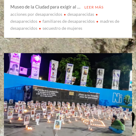
Museo de la Ciudad para exigir al …
LEER MÁS
acciones por desaparecidos
desaparecidas
desaparecidos
familiares de desaparecidos
madres de
desaparecidos
secuestro de mujeres