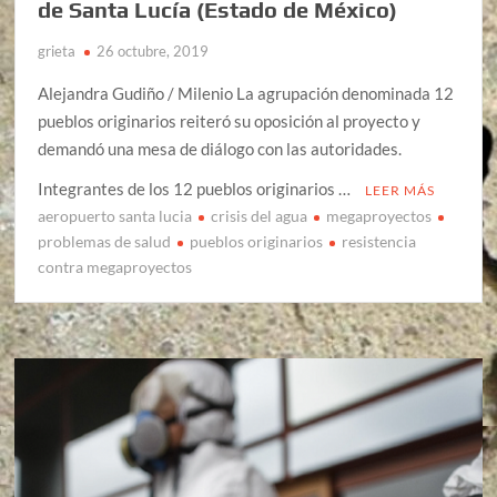
de Santa Lucía (Estado de México)
grieta
26 octubre, 2019
Alejandra Gudiño / Milenio La agrupación denominada 12
pueblos originarios reiteró su oposición al proyecto y
demandó una mesa de diálogo con las autoridades.
Integrantes de los 12 pueblos originarios …
LEER MÁS
aeropuerto santa lucia
crisis del agua
megaproyectos
problemas de salud
pueblos originarios
resistencia
contra megaproyectos