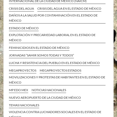
INTERNACIONAL DE LA CIUDAD DE MÉXICO (NAICM)
CRISIS DEL AGUA
CRISIS DEL AGUA EN EL ESTADO DE MÉXICO
DAÑOS A LA SALUD POR CONTAMINACIÓN EN EL ESTADO DE
MÉXICO
ESTADO DE MÉXICO
EXPLOTACIÓN Y PRECARIEDAD LABORAL EN EL ESTADO DE
MÉXICO
FEMINICIDIOS EN EL ESTADO DE MÉXICO
JORNADAS “SAMIR SOMOS TODAS Y TODOS”
LUCHA Y RESISTENCIA DEL PUEBLO EN EL ESTADO DE MÉXICO
MEGAPROYECTOS
MEGAPROYECTOS ESTADOS
MOVILIZACIONES Y PROTESTAS DE HABITANTES EN EL ESTADO DE
MÉXICO
MP EDO MEX
NOTICIAS NACIONALES
NUEVO AEROPUERTO DE LA CIUDAD DE MÉXICO
TEMAS NACIONALES
VIOLENCIA CONTRA LUCHADORES SOCIALES EN EL ESTADO DE