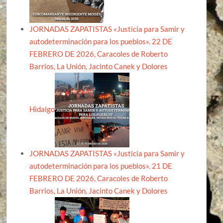
JORNADAS ZAPATISTAS «Justicia para Samir y
autodeterminación para los pueblos». 22 DE
FEBRERO DE 2026, Caracoles de Roberto
Barrios, La Unión, Jacinto Canek y Dolores
Hidalgo
JORNADAS ZAPATISTAS «Justicia para Samir y
autodeterminación para los pueblos». 21 DE
FEBRERO DE 2026, Caracoles de Roberto
Barrios, La Unión, Jacinto Canek y Dolores