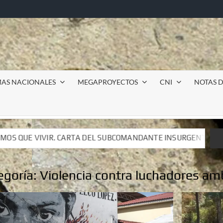
MAS NACIONALES
MEGAPROYECTOS
CNI
NOTAS D
UBCOMANDANTE INSURGENTE MOISÉS A LUIS DE TAVIRA
UBCOMANDANTE INSURGENTE MOISÉS A LUIS DE TAVIRA
egoría:
Violencia contra luchadores am