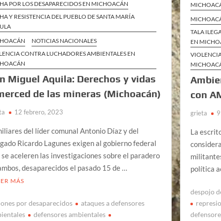
HA POR LOS DESAPARECIDOS EN MICHOACÁN
MICHOAC
HA Y RESISTENCIA DEL PUEBLO DE SANTA MARÍA
MICHOAC
ULA
TALA ILEG
CHOACÁN
NOTICIAS NACIONALES
EN MICH
LENCIA CONTRA LUCHADORES AMBIENTALES EN
VIOLENCI
CHOACÁN
MICHOAC
n Miguel Aquila: Derechos y vidas
Ambien
merced de las mineras (Michoacán)
con A
ta
12 febrero, 2023
grieta
9
iliares del líder comunal Antonio Díaz y del
La escrito
gado Ricardo Lagunes exigen al gobierno federal
considera
 se aceleren las investigaciones sobre el paradero
militante
ambos, desaparecidos el pasado 15 de …
política a
EER MÁS
despojo de
represi
iones por desaparecidos
ataques a defensores
defensore
ientales
defensores ambientales