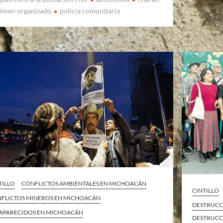
rimen organizado
policía comunitaria
TILLO
CONFLICTOS AMBIENTALES EN MICHOACÁN
CINTILLO
FLICTOS MINEROS EN MICHOACÁN
DESTRUCC
APARECIDOS EN MICHOACÁN
DESTRUCC