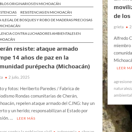
BLOS ORIGINARIOS EN MICHOACÁN
movili
ISTENCIAS
RESISTENCIAS EN MICHOACÁN
de los
A ILEGAL DE BOSQUES Y ROBO DE MADERAS PRECIOSAS
MICHOACÁN
grieta
2
LENCIA CONTRA LUCHADORES AMBIENTALES EN
Alfredo C
CHOACÁN
miembro a
erán resiste: ataque armado
comunidad
mpe 14 años de paz en la
Michoacán
munidad purépecha (Michoacán)
LEER M
ta
2 julio, 2025
agresiones
to y fotos: Heriberto Paredes / Fabrica de
naturalez
ambienta
iodismo Rondas comunitarias de Cherán,
hoacán, repelen ataque armado del CJNG: hay un
rto y un herido; responsabilizan al Estado por
sión. …
LEER MÁS
ques contra la poblacion civil
autonomia
cheran