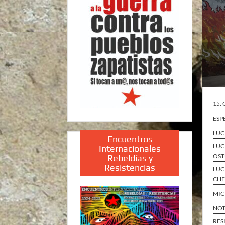
15.
ESP
LUC
Encuentros
LUC
Internacionales
OST
Rebeldías y
Resistencias
LUC
CH
MI
NOT
RES