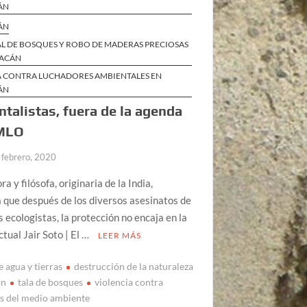
ÁN
ÁN
AL DE BOSQUES Y ROBO DE MADERAS PRECIOSAS
OACÁN
A CONTRA LUCHADORES AMBIENTALES EN
ÁN
talistas, fuera de la agenda
MLO
 febrero, 2020
ra y filósofa, originaria de la India,
 que después de los diversos asesinatos de
s ecologistas, la protección no encaja en la
ctual Jair Soto | El …
LEER MÁS
 agua y tierras
destrucción de la naturaleza
on
tala de bosques
violencia contra
s del medio ambiente