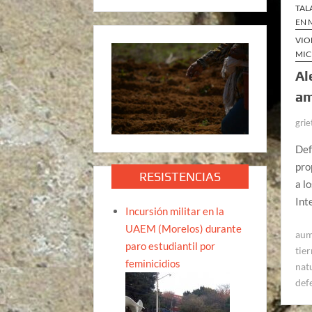
TAL
EN 
VIO
MI
Al
am
grie
Def
pro
RESISTENCIAS
a l
Int
Incursión militar en la
UAEM (Morelos) durante
aum
paro estudiantil por
tier
feminicidios
nat
def