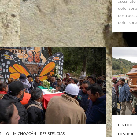
asesinato 
defensore
destrucci
defensore
CINTILLO
TILLO
MICHOACÁN
RESISTENCIAS
DESTRUCC