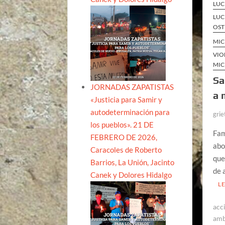
LUC
LUC
OST
MI
VIO
MI
Sa
JORNADAS ZAPATISTAS
a 
«Justicia para Samir y
autodeterminación para
grie
los pueblos». 21 DE
Fam
FEBRERO DE 2026,
abo
Caracoles de Roberto
que
Barrios, La Unión, Jacinto
de 
Canek y Dolores Hidalgo
L
acc
amb