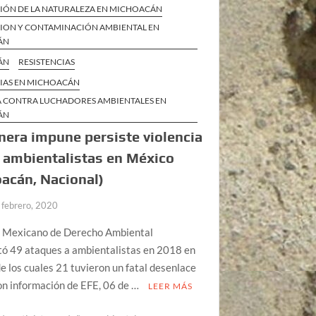
IÓN DE LA NATURALEZA EN MICHOACÁN
ION Y CONTAMINACIÓN AMBIENTAL EN
ÁN
ÁN
RESISTENCIAS
CIAS EN MICHOACÁN
A CONTRA LUCHADORES AMBIENTALES EN
ÁN
era impune persiste violencia
 ambientalistas en México
acán, Nacional)
 febrero, 2020
o Mexicano de Derecho Ambiental
ó 49 ataques a ambientalistas en 2018 en
e los cuales 21 tuvieron un fatal desenlace
n información de EFE, 06 de …
LEER MÁS