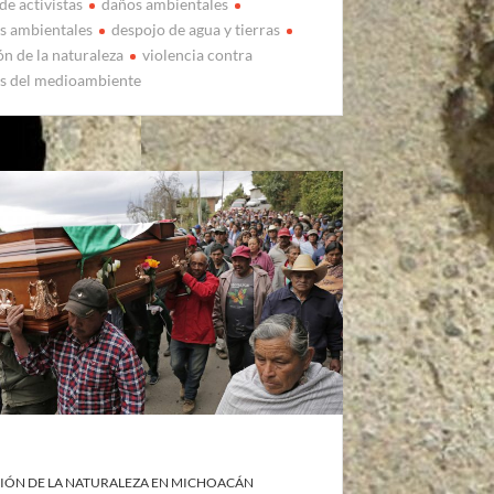
de activistas
daños ambientales
s ambientales
despojo de agua y tierras
ón de la naturaleza
violencia contra
s del medioambiente
IÓN DE LA NATURALEZA EN MICHOACÁN