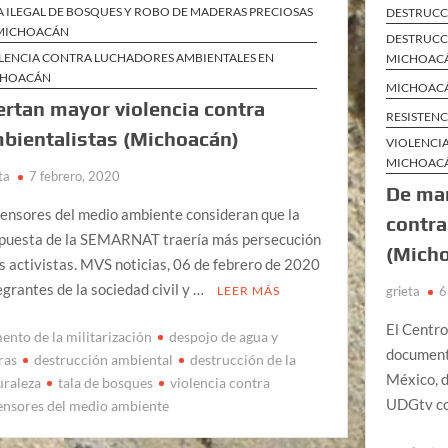
A ILEGAL DE BOSQUES Y ROBO DE MADERAS PRECIOSAS
DESTRUCC
MICHOACÁN
DESTRUCC
LENCIA CONTRA LUCHADORES AMBIENTALES EN
MICHOAC
CHOACÁN
MICHOAC
ertan mayor violencia contra
RESISTEN
bientalistas (Michoacán)
VIOLENCI
MICHOAC
ta
7 febrero, 2020
De man
ensores del medio ambiente consideran que la
contra
puesta de la SEMARNAT traería más persecución
(Micho
os activistas. MVS noticias, 06 de febrero de 2020
egrantes de la sociedad civil y …
LEER MÁS
grieta
6
El Centr
ento de la militarización
despojo de agua y
document
ras
destrucción ambiental
destrucción de la
México, d
uraleza
tala de bosques
violencia contra
UDGtv co
ensores del medio ambiente