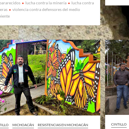
pararecidos
lucha contra la minería
lucha contra
eras
violencia contra defensores del medio
iente
CINTILLO
TILLO
MICHOACÁN
RESISTENCIAS EN MICHOACÁN