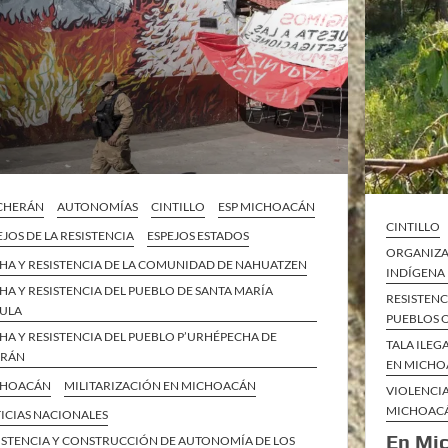
 CHERÁN
AUTONOMÍAS
CINTILLO
ESP MICHOACÁN
CINTILLO
EJOS DE LA RESISTENCIA
ESPEJOS ESTADOS
ORGANIZA
HA Y RESISTENCIA DE LA COMUNIDAD DE NAHUATZEN
INDÍGENA
HA Y RESISTENCIA DEL PUEBLO DE SANTA MARÍA
RESISTEN
ULA
PUEBLOS 
HA Y RESISTENCIA DEL PUEBLO P’URHÉPECHA DE
TALA ILEG
ERÁN
EN MICH
CHOACÁN
MILITARIZACIÓN EN MICHOACÁN
VIOLENCI
MICHOAC
ICIAS NACIONALES
En Mi
ISTENCIA Y CONSTRUCCIÓN DE AUTONOMÍA DE LOS