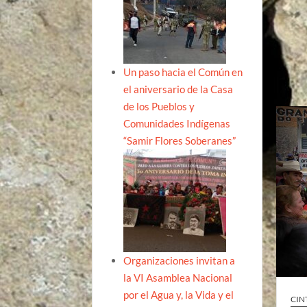
Un paso hacia el Común en
el aniversario de la Casa
de los Pueblos y
Comunidades Indígenas
“Samir Flores Soberanes”
Organizaciones invitan a
la VI Asamblea Nacional
por el Agua y, la Vida y el
CIN