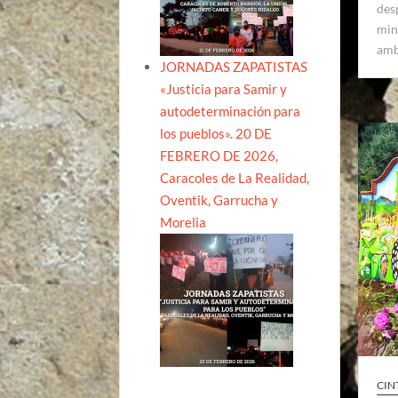
des
min
amb
JORNADAS ZAPATISTAS
«Justicia para Samir y
autodeterminación para
los pueblos». 20 DE
FEBRERO DE 2026,
Caracoles de La Realidad,
Oventik, Garrucha y
Morelia
CIN