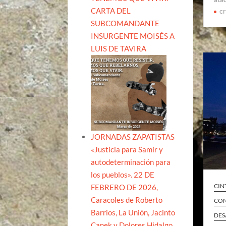
CARTA DEL
c
SUBCOMANDANTE
INSURGENTE MOISÉS A
LUIS DE TAVIRA
JORNADAS ZAPATISTAS
«Justicia para Samir y
autodeterminación para
los pueblos». 22 DE
CIN
FEBRERO DE 2026,
Caracoles de Roberto
CON
Barrios, La Unión, Jacinto
DES
Canek y Dolores Hidalgo