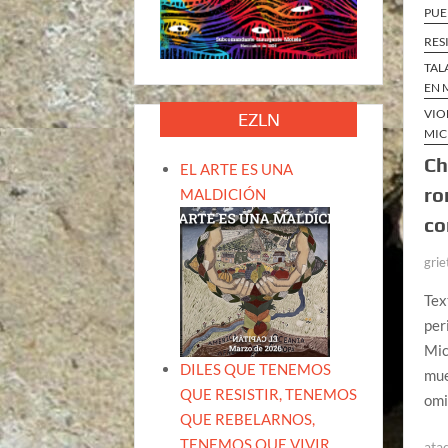
PUE
RES
TAL
EN 
VIO
EZLN
MI
Ch
EL ARTE ES UNA
ro
MALDICIÓN
co
grie
Tex
per
Mic
DILES QUE TENEMOS
mue
QUE RESISTIR, TENEMOS
omi
QUE REBELARNOS,
TENEMOS QUE VIVIR.
ata