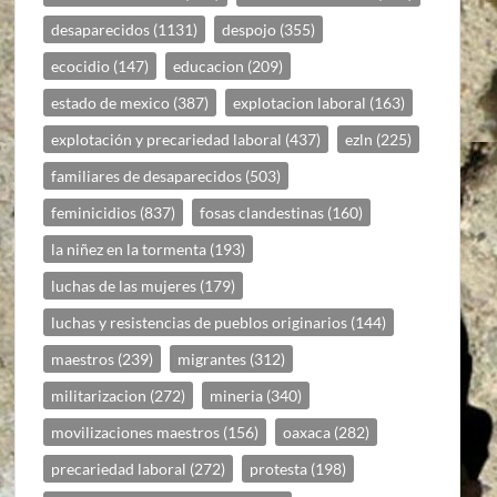
desaparecidos
(1131)
despojo
(355)
ecocidio
(147)
educacion
(209)
estado de mexico
(387)
explotacion laboral
(163)
explotación y precariedad laboral
(437)
ezln
(225)
familiares de desaparecidos
(503)
feminicidios
(837)
fosas clandestinas
(160)
la niñez en la tormenta
(193)
luchas de las mujeres
(179)
luchas y resistencias de pueblos originarios
(144)
maestros
(239)
migrantes
(312)
militarizacion
(272)
mineria
(340)
movilizaciones maestros
(156)
oaxaca
(282)
precariedad laboral
(272)
protesta
(198)