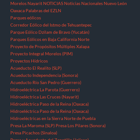
Acueducto Río San Pedro (Guerrero)
Hidroeléctrica La Parota (Guerrero)
Hidroeléctrica Las Cruces (Nayarit)
Hidroeléctrica Paso de la Reina (Oaxaca)
Hidroeléctrica Paso de la Reina (Oaxaca)
Hidroeléctricas en la Sierra Norte de Puebla
Presa La Maroma (SLP)
Presa Los Pilares (Sonora)
Presa Picachos (Sinaloa)
Presa y Acueducto del Zapotillo (Jalisco)
Proyecto Hidráulico Monterrey VI
Proyecto Hídrico el Naranjal (Veracruz)
Puebla
Querétaro
Quintana Roo
Recursos forestales
Extracción de maderas preciosas en Ostula (Michoacán)
San Luis Potosí
Seminario “El pensamiento crítico frente a la hidra
capitalista”
Sinaloa
Sonora
Tabasco
Tamaulipas
Tlaxcala
Tren Maya
Veracruz
Violencia contra periodistas
Yucatán
Zacatecas
Zonas de Desarrollo Económico y Social (ZODES) Ciudad de