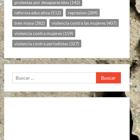
protestas por desaparecidos
(142)
reforma educativa
(512)
represion
(289)
tren maya
(382)
violencia contra las mujeres
(407)
violencia contra mujeres
(159)
violencia contra periodistas
(327)
Buscar: