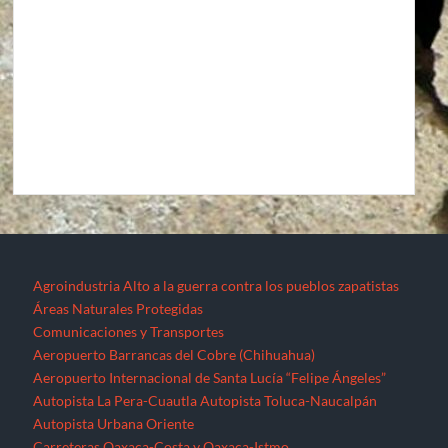
Agroindustria
Alto a la guerra contra los pueblos zapatistas
Áreas Naturales Protegidas
Comunicaciones y Transportes
Aeropuerto Barrancas del Cobre (Chihuahua)
Aeropuerto Internacional de Santa Lucía “Felipe Ángeles”
Autopista La Pera-Cuautla
Autopista Toluca-Naucalpán
Autopista Urbana Oriente
Carreteras Oaxaca-Costa y Oaxaca-Istmo
Carreteras Oaxaca-Costa y Oaxaca-Istmo
Corredor transversal Manzanillo-Tampico
Libramiento Sur de la Ciudad de Morelia
Nuevo Aeropuerto de la Ciudad de México (México)
Proyecto Cuyutlán-Puerto (Colima)
Supercarretera Mazatlán-Durango
Contacto
Corredores industriales
Desaparecidos
Espejos de la resistencia
Feminicidios
Fracturación Hidráulica (Fracking)
Hidrocarburos
Gasoducto Jaltipan – Salina Cruz