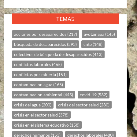
TEMAS
acciones por desaparecidos
(217)
ayotzinapa
(145)
búsqueda de desaparecidos
(593)
cnte
(148)
colectivos de búsqueda de desaparecidos
(413)
conflictos laborales
(465)
conflictos por mineria
(151)
contaminacion agua
(165)
contaminacion ambiental
(445)
covid-19
(532)
crisis del agua
(200)
crisis del sector salud
(280)
crisis en el sector salud
(378)
crisis en el sistema educativo
(158)
derechos humanos
(153)
derechos laborales
(480)