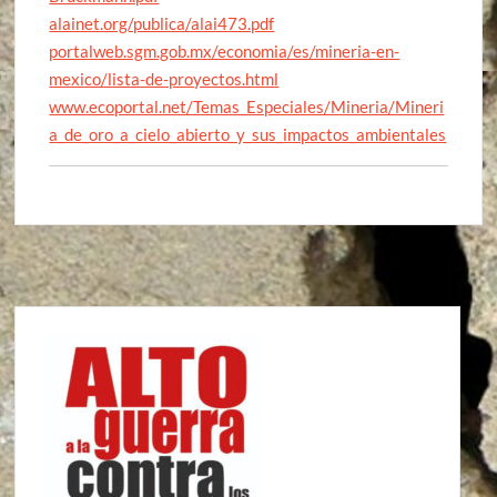
alainet.org/publica/alai473.pdf
portalweb.sgm.gob.mx/economia/es/mineria-en-
mexico/lista-de-proyectos.html
www.ecoportal.net/Temas_Especiales/Mineria/Mineri
a_de_oro_a_cielo_abierto_y_sus_impactos_ambientales