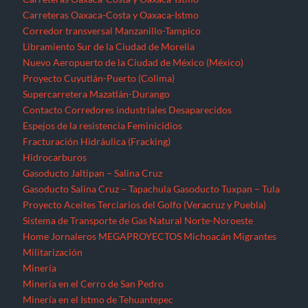
Gasoducto Salina Cruz – Tapachula
Gasoducto Tuxpan – Tula
Proyecto Aceites Terciarios del Golfo (Veracruz y Puebla)
Sistema de Transporte de Gas Natural Norte-Noroeste
Home
Jornaleros
MEGAPROYECTOS
Michoacán
Migrantes
Militarización
Minería
Minería en el Cerro de San Pedro
Minería en el Istmo de Tehuantepec
Morelos
Nayarit
NOTICIAS
Noticias Nacionales
Nuevo León
Oaxaca
Palabras del EZLN
Parques eólicos
Corredor Eólico del Istmo de Tehuantepec
Parque Eólico Dzilam de Bravo (Yucatán)
Parques Eólicos en Baja California Norte
Proyecto de Propósitos Múltiples Xalapa
Proyecto Integral Morelos (PIM)
Proyectos Hídricos
Acueducto El Realito (SLP)
Acueducto Independencia (Sonora)