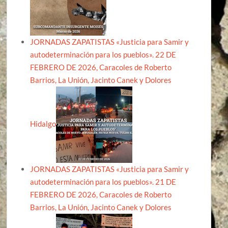
JORNADAS ZAPATISTAS «Justicia para Samir y
autodeterminación para los pueblos». 22 DE
FEBRERO DE 2026, Caracoles de Roberto
Barrios, La Unión, Jacinto Canek y Dolores
Hidalgo
JORNADAS ZAPATISTAS «Justicia para Samir y
autodeterminación para los pueblos». 21 DE
FEBRERO DE 2026, Caracoles de Roberto
Barrios, La Unión, Jacinto Canek y Dolores