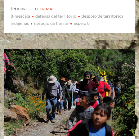
termina …
LEER MÁS
8-mezcala
defensa del territorio
despojo de territorios
indigenas
despojo de tierras
espejo 8