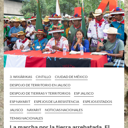
3. WIXÁRIKAS
CINTILLO
CIUDAD DE MÉXICO
DESPOJO DE TERRITORIO EN JALISCO
DESPOJO DE TIERRAS Y TERRITORIOS
ESP JALISCO
ESP NAYARIT
ESPEJOS DE LA RESISTENCIA
ESPEJOS ESTADOS
JALISCO
NAYARIT
NOTICIAS NACIONALES
TEMAS NACIONALES
La marcha por la tierra arrebatada. El