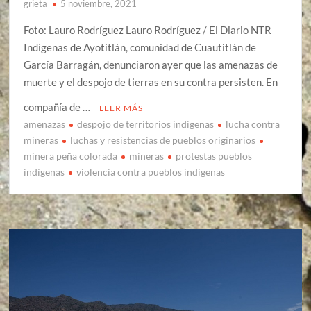
grieta
5 noviembre, 2021
Foto: Lauro Rodríguez Lauro Rodríguez / El Diario NTR
Indígenas de Ayotitlán, comunidad de Cuautitlán de
García Barragán, denunciaron ayer que las amenazas de
muerte y el despojo de tierras en su contra persisten. En
compañía de …
LEER MÁS
amenazas
despojo de territorios indigenas
lucha contra
mineras
luchas y resistencias de pueblos originarios
minera peña colorada
mineras
protestas pueblos
indígenas
violencia contra pueblos indigenas