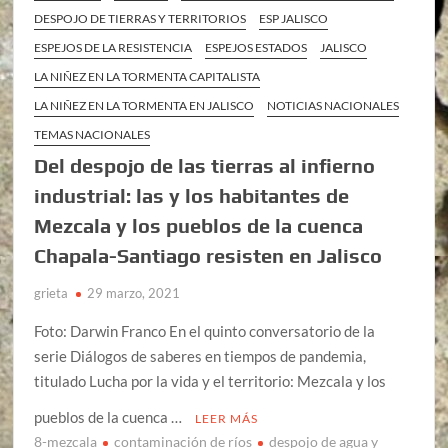
DESPOJO DE TIERRAS Y TERRITORIOS
ESP JALISCO
ESPEJOS DE LA RESISTENCIA
ESPEJOS ESTADOS
JALISCO
LA NIÑEZ EN LA TORMENTA CAPITALISTA
LA NIÑEZ EN LA TORMENTA EN JALISCO
NOTICIAS NACIONALES
TEMAS NACIONALES
Del despojo de las tierras al infierno
industrial: las y los habitantes de
Mezcala y los pueblos de la cuenca
Chapala-Santiago resisten en Jalisco
grieta
29 marzo, 2021
Foto: Darwin Franco En el quinto conversatorio de la
serie Diálogos de saberes en tiempos de pandemia,
titulado Lucha por la vida y el territorio: Mezcala y los
pueblos de la cuenca …
LEER MÁS
8-mezcala
contaminación de ríos
despojo de agua y