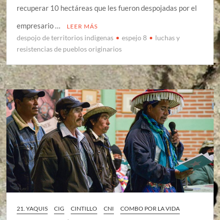
recuperar 10 hectáreas que les fueron despojadas por el
empresario …
LEER MÁS
despojo de territorios indigenas
espejo 8
luchas y
resistencias de pueblos originarios
21. YAQUIS
CIG
CINTILLO
CNI
COMBO POR LA VIDA