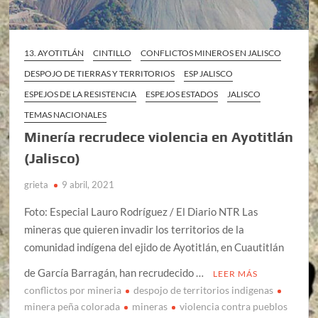
13. AYOTITLÁN
CINTILLO
CONFLICTOS MINEROS EN JALISCO
DESPOJO DE TIERRAS Y TERRITORIOS
ESP JALISCO
ESPEJOS DE LA RESISTENCIA
ESPEJOS ESTADOS
JALISCO
TEMAS NACIONALES
Minería recrudece violencia en Ayotitlán
(Jalisco)
grieta
9 abril, 2021
Foto: Especial Lauro Rodríguez / El Diario NTR Las
mineras que quieren invadir los territorios de la
comunidad indígena del ejido de Ayotitlán, en Cuautitlán
de García Barragán, han recrudecido …
LEER MÁS
conflictos por mineria
despojo de territorios indigenas
minera peña colorada
mineras
violencia contra pueblos