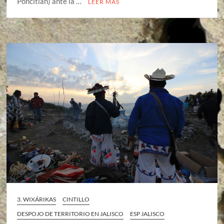
Poncitlán) ante la …
LEER MÁS
3. WIXÁRIKAS
CINTILLO
DESPOJO DE TERRITORIO EN JALISCO
ESP JALISCO