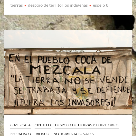
tierras
despojo de territorios indigenas
espejo 8
8. MEZCALA
CINTILLO
DESPOJO DE TIERRAS Y TERRITORIOS
ESP JALISCO
JALISCO
NOTICIAS NACIONALES