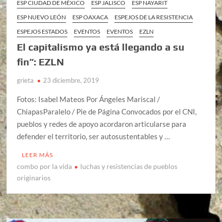
ESP CIUDAD DE MÉXICO
ESP JALISCO
ESP NAYARIT
ESP NUEVO LEÓN
ESP OAXACA
ESPEJOS DE LA RESISTENCIA
ESPEJOS ESTADOS
EVENTOS
EVENTOS
EZLN
El capitalismo ya está llegando a su
fin”: EZLN
grieta
23 diciembre, 2019
Fotos: Isabel Mateos Por Ángeles Mariscal /
ChiapasParalelo / Pie de Página Convocados por el CNI,
pueblos y redes de apoyo acordaron articularse para
defender el territorio, ser autosustentables y …
LEER MÁS
combo por la vida
luchas y resistencias de pueblos
originarios