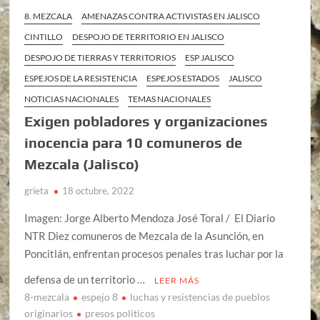
8. MEZCALA
AMENAZAS CONTRA ACTIVISTAS EN JALISCO
CINTILLO
DESPOJO DE TERRITORIO EN JALISCO
DESPOJO DE TIERRAS Y TERRITORIOS
ESP JALISCO
ESPEJOS DE LA RESISTENCIA
ESPEJOS ESTADOS
JALISCO
NOTICIAS NACIONALES
TEMAS NACIONALES
Exigen pobladores y organizaciones
inocencia para 10 comuneros de
Mezcala (Jalisco)
grieta
18 octubre, 2022
Imagen: Jorge Alberto Mendoza José Toral / El Diario
NTR Diez comuneros de Mezcala de la Asunción, en
Poncitlán, enfrentan procesos penales tras luchar por la
defensa de un territorio …
LEER MÁS
8-mezcala
espejo 8
luchas y resistencias de pueblos
originarios
presos politicos