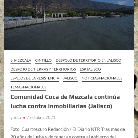
8. MEZCALA
CINTILLO
DESPOJO DE TERRITORIO EN JALISCO
DESPOJO DE TIERRAS Y TERRITORIOS
ESP JALISCO
ESPEJOS DE LA RESISTENCIA
JALISCO
NOTICIAS NACIONALES
TEMAS NACIONALES
Comunidad Coca de Mezcala continúa
lucha contra inmobiliarias (Jalisco)
grieta
7 octubre, 2021
Foto: Cuartoscuro Redacción / El Diario NTR Tras más de
20 años de lucha y de tener en contra al gobierno del