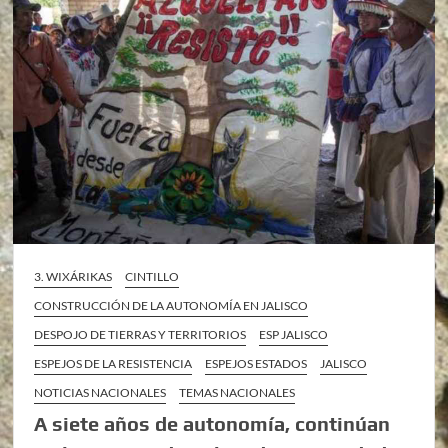
3. WIXÁRIKAS
CINTILLO
CONSTRUCCIÓN DE LA AUTONOMÍA EN JALISCO
DESPOJO DE TIERRAS Y TERRITORIOS
ESP JALISCO
ESPEJOS DE LA RESISTENCIA
ESPEJOS ESTADOS
JALISCO
NOTICIAS NACIONALES
TEMAS NACIONALES
A siete años de autonomía, continúan