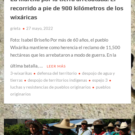
recorrido a pie de 900 kilómetros de los
wixáricas
grieta
27 mayo, 2022
Foto: Isabel Briseño Por más de 60 años, el pueblo
Wixárika mantiene como herencia el reclamo de 11,500
hectáreas que les arrebataron a modo de guerra. En la
última batalla, …
LEER MÁS
3-wixarikas
defensa del territorio
despojo de agua y
tierras
despojo de territorios indigenas
espejo 3
luchas y resistencias de pueblos originarios
pueblos
originarios