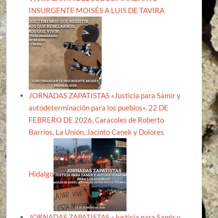
INSURGENTE MOISÉS A LUIS DE TAVIRA
JORNADAS ZAPATISTAS «Justicia para Samir y
autodeterminación para los pueblos». 22 DE
FEBRERO DE 2026, Caracoles de Roberto
Barrios, La Unión, Jacinto Canek y Dolores
Hidalgo
JORNADAS ZAPATISTAS «Justicia para Samir y