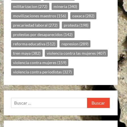
militarizacion
(272)
mineria
(340)
movilizaciones maestros
(156)
oaxaca
(282)
precariedad laboral
(272)
protesta
(198)
protestas por desaparecidos
(142)
reforma educativa
(512)
represion
(289)
tren maya
(382)
violencia contra las mujeres
(407)
violencia contra mujeres
(159)
violencia contra periodistas
(327)
Buscar: