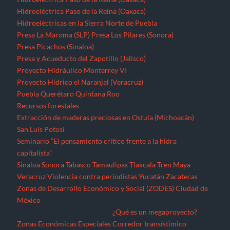
Hidroeléctrica Paso de la Reina (Oaxaca)
Hidroeléctricas en la Sierra Norte de Puebla
Presa La Maroma (SLP)
Presa Los Pilares (Sonora)
Presa Picachos (Sinaloa)
Presa y Acueducto del Zapotillo (Jalisco)
Proyecto Hidráulico Monterrey VI
Proyecto Hídrico el Naranjal (Veracruz)
Puebla
Querétaro
Quintana Roo
Recursos forestales
Extracción de maderas preciosas en Ostula (Michoacán)
San Luis Potosí
Seminario “El pensamiento crítico frente a la hidra
capitalista”
Sinaloa
Sonora
Tabasco
Tamaulipas
Tlaxcala
Tren Maya
Veracruz
Violencia contra periodistas
Yucatán
Zacatecas
Zonas de Desarrollo Económico y Social (ZODES) Ciudad de
México
¿Qué es un megaproyecto?
Zonas Económicas Especiales
Corredor transístimico