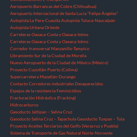
Aeropuerto Barrancas del Cobre (Chihuahua)
Aeropuerto Internacional de Santa Lucía “Felipe Ángeles”
Autopista La Pera-Cuautla
Autopista Toluca-Naucalpán
Autopista Urbana Oriente
Carreteras Oaxaca-Costa y Oaxaca-Istmo
Carreteras Oaxaca-Costa y Oaxaca-Istmo
Corredor transversal Manzanillo-Tampico
Libramiento Sur de la Ciudad de Morelia
Nuevo Aeropuerto de la Ciudad de México (México)
Proyecto Cuyutlán-Puerto (Colima)
Supercarretera Mazatlán-Durango
Contacto
Corredores industriales
Desaparecidos
Espejos de la resistencia
Feminicidios
Fracturación Hidráulica (Fracking)
Hidrocarburos
Gasoducto Jaltipan – Salina Cruz
Gasoducto Salina Cruz – Tapachula
Gasoducto Tuxpan – Tula
Proyecto Aceites Terciarios del Golfo (Veracruz y Puebla)
Sistema de Transporte de Gas Natural Norte-Noroeste