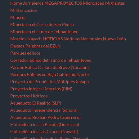
Home
Jornaleros
MEGAPROYECTOS
Michoacán
Migrantes
Militarización
Minería
Minería en el Cerro de San Pedro
Minería en el Istmo de Tehuantepec
Morelos
Nayarit
NOTICIAS
Noticias Nacionales
Nuevo León
Oaxaca
Palabras del EZLN
Parques eólicos
Corredor Eólico del Istmo de Tehuantepec
Parque Eólico Dzilam de Bravo (Yucatán)
Parques Eólicos en Baja California Norte
Proyecto de Propósitos Múltiples Xalapa
Proyecto Integral Morelos (PIM)
Proyectos Hídricos
Acueducto El Realito (SLP)
Acueducto Independencia (Sonora)
Acueducto Río San Pedro (Guerrero)
Hidroeléctrica La Parota (Guerrero)
Hidroeléctrica Las Cruces (Nayarit)
Hidroeléctrica Paso de la Reina (Oaxaca)