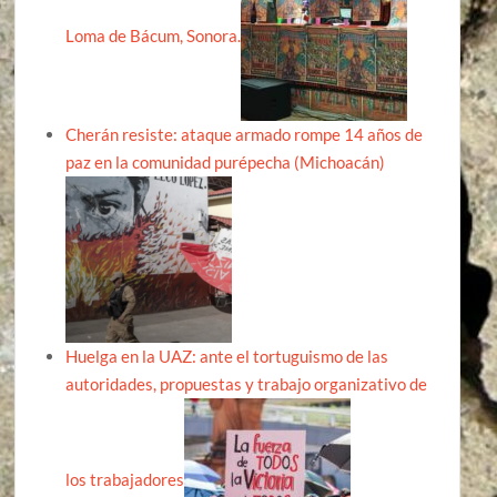
Loma de Bácum, Sonora.
Cherán resiste: ataque armado rompe 14 años de
paz en la comunidad purépecha (Michoacán)
Huelga en la UAZ: ante el tortuguismo de las
autoridades, propuestas y trabajo organizativo de
los trabajadores