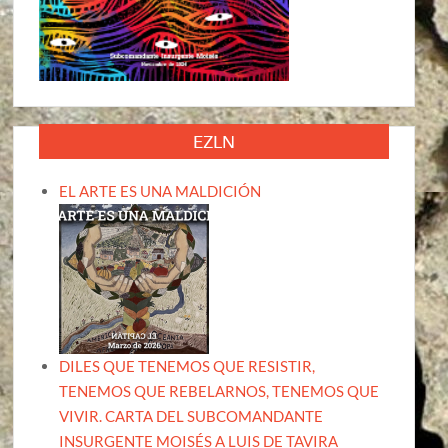
EZLN
EL ARTE ES UNA MALDICIÓN
DILES QUE TENEMOS QUE RESISTIR,
TENEMOS QUE REBELARNOS, TENEMOS QUE
VIVIR. CARTA DEL SUBCOMANDANTE
INSURGENTE MOISÉS A LUIS DE TAVIRA