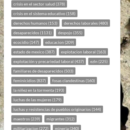
crisis en el sector salud
(378)
crisis en el sistema educativo
(158)
derechos humanos
(153)
derechos laborales
(480)
desaparecidos
(1131)
despojo
(355)
ecocidio
(147)
educacion
(209)
estado de mexico
(387)
explotacion laboral
(163)
explotación y precariedad laboral
(437)
ezln
(225)
familiares de desaparecidos
(503)
feminicidios
(837)
fosas clandestinas
(160)
la niñez en la tormenta
(193)
luchas de las mujeres
(179)
luchas y resistencias de pueblos originarios
(144)
maestros
(239)
migrantes
(312)
militarizacion
(272)
mineria
(340)