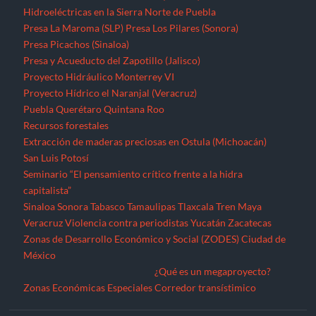
capitalista”
Sinaloa
Sonora
Tabasco
Tamaulipas
Tlaxcala
Tren Maya
Veracruz
Violencia contra periodistas
Yucatán
Zacatecas
Zonas de Desarrollo Económico y Social (ZODES) Ciudad de
México
¿Qué es un megaproyecto?
Zonas Económicas Especiales
Corredor transístimico
Funciona gracias a WordPress
|
Tema: TimesNews
|
por
Theme
Freesia
.