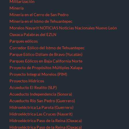
Proyecto Integral Morelos (PIM)
Proyectos Hídricos
Acueducto El Realito (SLP)
Acueducto Independencia (Sonora)
Acueducto Río San Pedro (Guerrero)
Hidroeléctrica La Parota (Guerrero)
Hidroeléctrica Las Cruces (Nayarit)
Hidroeléctrica Paso de la Reina (Oaxaca)
Hidroeléctrica Paso de la Reina (Oaxaca)
Hidroeléctricas en la Sierra Norte de Puebla
Presa La Maroma (SLP)
Presa Los Pilares (Sonora)
Presa Picachos (Sinaloa)
Presa y Acueducto del Zapotillo (Jalisco)
Proyecto Hidráulico Monterrey VI
Proyecto Hídrico el Naranjal (Veracruz)
Puebla
Querétaro
Quintana Roo
Recursos forestales
Extracción de maderas preciosas en Ostula (Michoacán)
San Luis Potosí
Seminario “El pensamiento crítico frente a la hidra