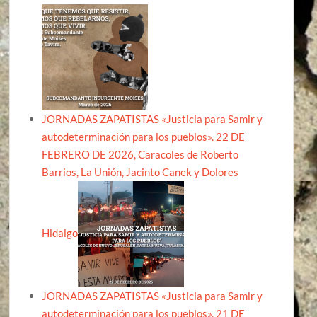
JORNADAS ZAPATISTAS «Justicia para Samir y
autodeterminación para los pueblos». 22 DE
FEBRERO DE 2026, Caracoles de Roberto
Barrios, La Unión, Jacinto Canek y Dolores
Hidalgo
JORNADAS ZAPATISTAS «Justicia para Samir y
autodeterminación para los pueblos». 21 DE