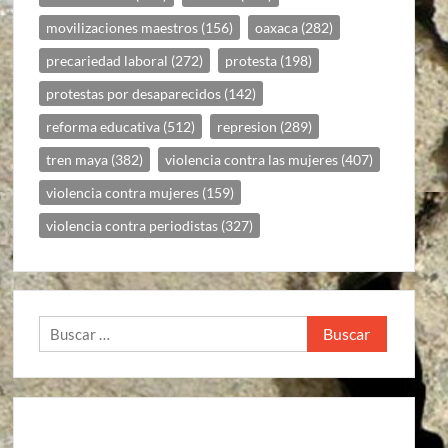
movilizaciones maestros
(156)
oaxaca
(282)
precariedad laboral
(272)
protesta
(198)
protestas por desaparecidos
(142)
reforma educativa
(512)
represion
(289)
tren maya
(382)
violencia contra las mujeres
(407)
violencia contra mujeres
(159)
violencia contra periodistas
(327)
Buscar: