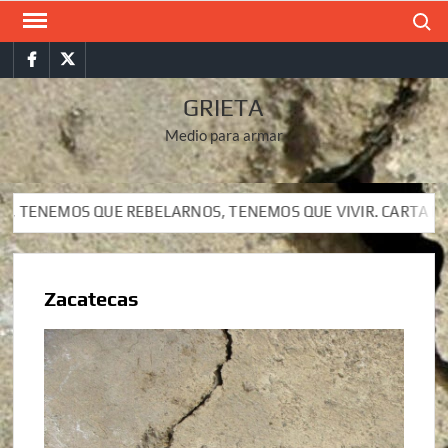
Saltar
Buscar
al
Facebook
Twitter
contenido
GRIETA
Medio para armar
S QUE REBELARNOS, TENEMOS QUE VIVIR. CARTA DEL SUBCOMA
S QUE REBELARNOS, TENEMOS QUE VIVIR. CARTA DEL SUBCOMA
Zacatecas