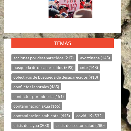
TEMAS
acciones por desaparecidos
(217)
ayotzinapa
(145)
búsqueda de desaparecidos
(593)
cnte
(148)
colectivos de búsqueda de desaparecidos
(413)
conflictos laborales
(465)
conflictos por mineria
(151)
contaminacion agua
(165)
contaminacion ambiental
(445)
covid-19
(532)
crisis del agua
(200)
crisis del sector salud
(280)