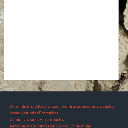
Agroindustria
Alto a la guerra contra los pueblos zapatistas
Áreas Naturales Protegidas
Comunicaciones y Transportes
Aeropuerto Barrancas del Cobre (Chihuahua)
Aeropuerto Internacional de Santa Lucía “Felipe Ángeles”
Autopista La Pera-Cuautla
Autopista Toluca-Naucalpán
Autopista Urbana Oriente
Carreteras Oaxaca-Costa y Oaxaca-Istmo
Carreteras Oaxaca-Costa y Oaxaca-Istmo
Corredor transversal Manzanillo-Tampico
Libramiento Sur de la Ciudad de Morelia
Nuevo Aeropuerto de la Ciudad de México (México)
Proyecto Cuyutlán-Puerto (Colima)
Supercarretera Mazatlán-Durango
Contacto
Corredores industriales
Desaparecidos