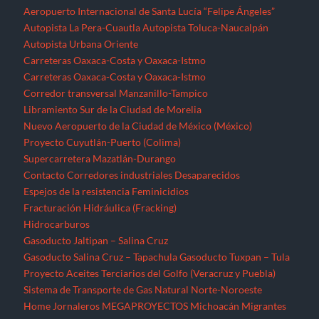
Espejos de la resistencia
Feminicidios
Fracturación Hidráulica (Fracking)
Hidrocarburos
Gasoducto Jaltipan – Salina Cruz
Gasoducto Salina Cruz – Tapachula
Gasoducto Tuxpan – Tula
Proyecto Aceites Terciarios del Golfo (Veracruz y Puebla)
Sistema de Transporte de Gas Natural Norte-Noroeste
Home
Jornaleros
MEGAPROYECTOS
Michoacán
Migrantes
Militarización
Minería
Minería en el Cerro de San Pedro
Minería en el Istmo de Tehuantepec
Morelos
Nayarit
NOTICIAS
Noticias Nacionales
Nuevo León
Oaxaca
Palabras del EZLN
Parques eólicos
Corredor Eólico del Istmo de Tehuantepec
Parque Eólico Dzilam de Bravo (Yucatán)
Parques Eólicos en Baja California Norte
Proyecto de Propósitos Múltiples Xalapa