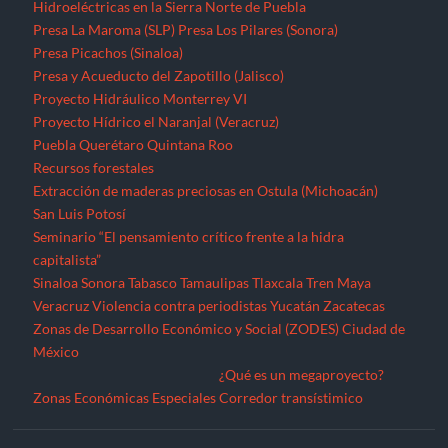
Hidroeléctricas en la Sierra Norte de Puebla
Presa La Maroma (SLP)
Presa Los Pilares (Sonora)
Presa Picachos (Sinaloa)
Presa y Acueducto del Zapotillo (Jalisco)
Proyecto Hidráulico Monterrey VI
Proyecto Hídrico el Naranjal (Veracruz)
Puebla
Querétaro
Quintana Roo
Recursos forestales
Extracción de maderas preciosas en Ostula (Michoacán)
San Luis Potosí
Seminario “El pensamiento crítico frente a la hidra
capitalista”
Sinaloa
Sonora
Tabasco
Tamaulipas
Tlaxcala
Tren Maya
Veracruz
Violencia contra periodistas
Yucatán
Zacatecas
Zonas de Desarrollo Económico y Social (ZODES) Ciudad de
México
¿Qué es un megaproyecto?
Zonas Económicas Especiales
Corredor transístimico