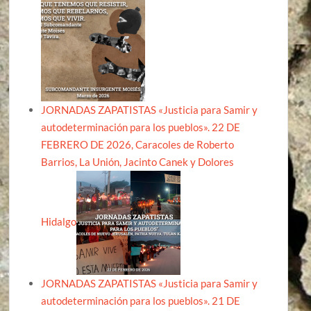
JORNADAS ZAPATISTAS «Justicia para Samir y
autodeterminación para los pueblos». 22 DE
FEBRERO DE 2026, Caracoles de Roberto
Barrios, La Unión, Jacinto Canek y Dolores
Hidalgo
JORNADAS ZAPATISTAS «Justicia para Samir y
autodeterminación para los pueblos». 21 DE