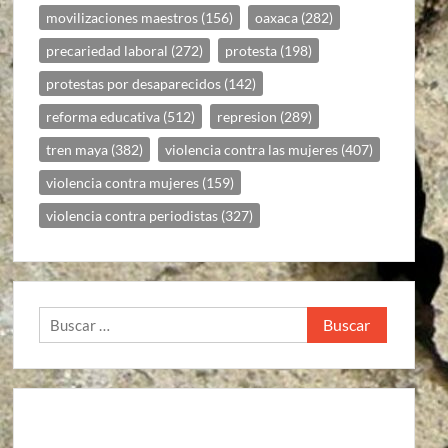
movilizaciones maestros
(156)
oaxaca
(282)
precariedad laboral
(272)
protesta
(198)
protestas por desaparecidos
(142)
reforma educativa
(512)
represion
(289)
tren maya
(382)
violencia contra las mujeres
(407)
violencia contra mujeres
(159)
violencia contra periodistas
(327)
Buscar: