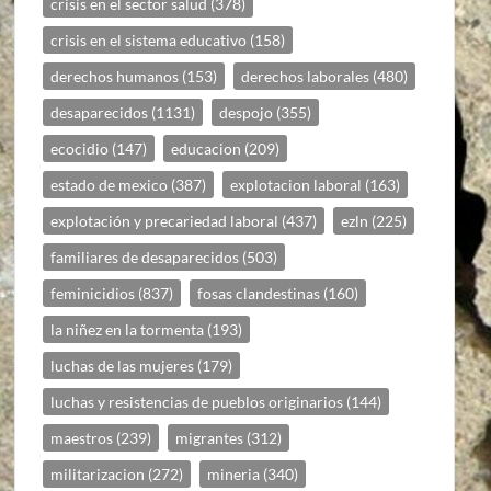
crisis en el sector salud
(378)
crisis en el sistema educativo
(158)
derechos humanos
(153)
derechos laborales
(480)
desaparecidos
(1131)
despojo
(355)
ecocidio
(147)
educacion
(209)
estado de mexico
(387)
explotacion laboral
(163)
explotación y precariedad laboral
(437)
ezln
(225)
familiares de desaparecidos
(503)
feminicidios
(837)
fosas clandestinas
(160)
la niñez en la tormenta
(193)
luchas de las mujeres
(179)
luchas y resistencias de pueblos originarios
(144)
maestros
(239)
migrantes
(312)
militarizacion
(272)
mineria
(340)