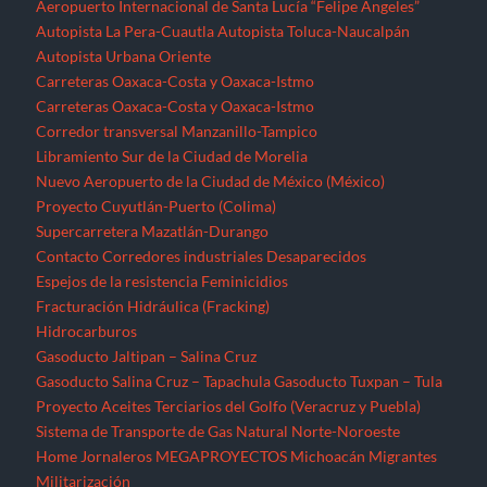
Aeropuerto Internacional de Santa Lucía “Felipe Ángeles”
Autopista La Pera-Cuautla
Autopista Toluca-Naucalpán
Autopista Urbana Oriente
Carreteras Oaxaca-Costa y Oaxaca-Istmo
Carreteras Oaxaca-Costa y Oaxaca-Istmo
Corredor transversal Manzanillo-Tampico
Libramiento Sur de la Ciudad de Morelia
Nuevo Aeropuerto de la Ciudad de México (México)
Proyecto Cuyutlán-Puerto (Colima)
Supercarretera Mazatlán-Durango
Contacto
Corredores industriales
Desaparecidos
Espejos de la resistencia
Feminicidios
Fracturación Hidráulica (Fracking)
Hidrocarburos
Gasoducto Jaltipan – Salina Cruz
Gasoducto Salina Cruz – Tapachula
Gasoducto Tuxpan – Tula
Proyecto Aceites Terciarios del Golfo (Veracruz y Puebla)
Sistema de Transporte de Gas Natural Norte-Noroeste
Home
Jornaleros
MEGAPROYECTOS
Michoacán
Migrantes
Militarización