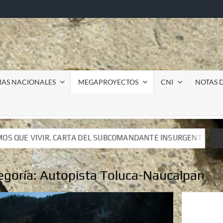
MAS NACIONALES
MEGAPROYECTOS
CNI
NOTAS D
UBCOMANDANTE INSURGENTE MOISÉS A LUIS DE TAVIRA
UBCOMANDANTE INSURGENTE MOISÉS A LUIS DE TAVIRA
egoría:
Autopista Toluca-Naucalpan