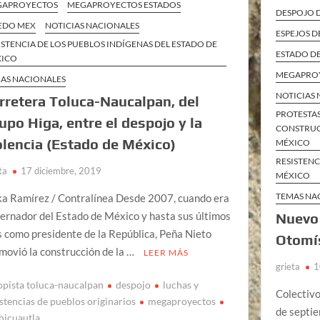
GAPROYECTOS
MEGAPROYECTOS ESTADOS
DESPOJO D
EDO MEX
NOTICIAS NACIONALES
ESPEJOS D
ISTENCIA DE LOS PUEBLOS INDÍGENAS DEL ESTADO DE
ESTADO D
XICO
MEGAPROY
AS NACIONALES
NOTICIAS
rretera Toluca-Naucalpan, del
PROTESTA
upo Higa, entre el despojo y la
CONSTRUCC
olencia (Estado de México)
MÉXICO
RESISTENC
ta
17 diciembre, 2019
MÉXICO
TEMAS NA
ka Ramírez / Contralínea Desde 2007, cuando era
ernador del Estado de México y hasta sus últimos
Nuevo
s como presidente de la República, Peña Nieto
Otomí
movió la construcción de la …
LEER MÁS
grieta
1
opista toluca-naucalpan
despojo
luchas y
Colectivo
istencias de pueblos originarios
megaproyectos
de septie
hicuautla