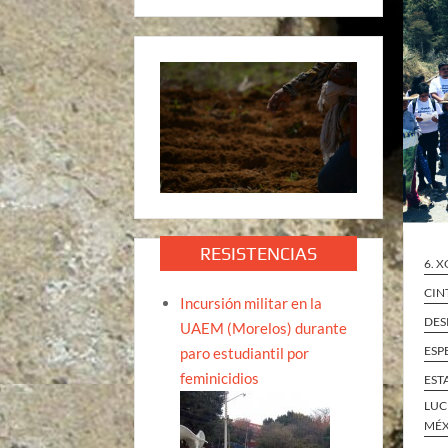
RESISTENCIAS
6. 
CIN
Incursión militar en la
DES
UAEM (Morelos) durante
ESP
paro estudiantil por
feminicidios
EST
LUC
MÉ