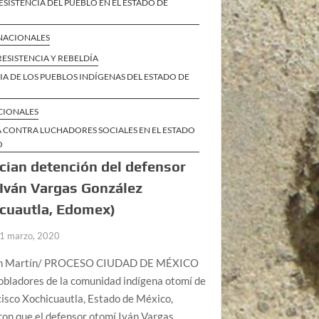
ESISTENCIA DEL PUEBLO EN EL ESTADO DE
 NACIONALES
RESISTENCIA Y REBELDÍA
IA DE LOS PUEBLOS INDÍGENAS DEL ESTADO DE
CIONALES
A CONTRA LUCHADORES SOCIALES EN EL ESTADO
O
ian detención del defensor
Iván Vargas González
cuautla, Edomex)
1 marzo, 2020
an Martín/ PROCESO CIUDAD DE MÉXICO
Pobladores de la comunidad indígena otomí de
isco Xochicuautla, Estado de México,
on que el defensor otomí Iván Vargas