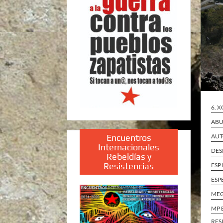
6. 
ABU
Encuentros
AUT
Internacionales
DES
Rebeldías y
Resistencias
ESP
ESP
ME
MP 
RES