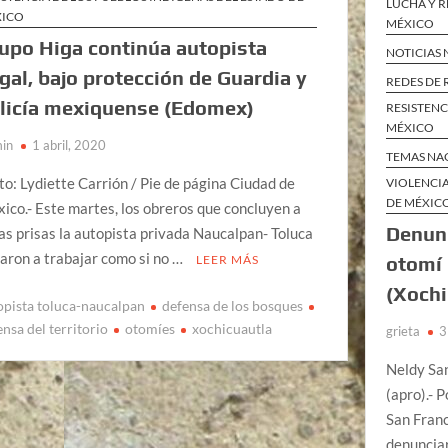
LUCHA Y R
XICO
MÉXICO
upo Higa continúa autopista
NOTICIAS
egal, bajo protección de Guardia y
REDES DE 
licía mexiquense (Edomex)
RESISTENC
MÉXICO
in
1 abril, 2020
TEMAS NA
to: Lydiette Carrión / Pie de página Ciudad de
VIOLENCI
DE MÉXIC
ico.- Este martes, los obreros que concluyen a
Denunc
as prisas la autopista privada Naucalpan- Toluca
garon a trabajar como si no …
otomí 
LEER MÁS
(Xochi
opista toluca-naucalpan
defensa de los bosques
ensa del territorio
otomíes
xochicuautla
grieta
3
Neldy S
(apro).- 
San Franc
denunciar