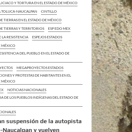
ICIACO Y TORTURA EN EL ESTADO DE MÉXICO
A TOLUCA-NAUCALPAN
CINTILLO
E TIERRAS EN EL ESTADO DE MÉXICO
E TIERRAS Y TERRITORIOS
ESP EDO MEX
E LA RESISTENCIA
ESPEJOS ESTADOS
E MÉXICO
ESISTENCIA DEL PUEBLO EN EL ESTADO DE
YECTOS
MEGAPROYECTOS ESTADOS
IONES Y PROTESTAS DE HABITANTES EN EL
E MÉXICO
EX
NOTICIAS NACIONALES
IA DE LOS PUEBLOS INDÍGENAS DEL ESTADO DE
CIONALES
n suspensión de la autopista
-Naucalpan y vuelven