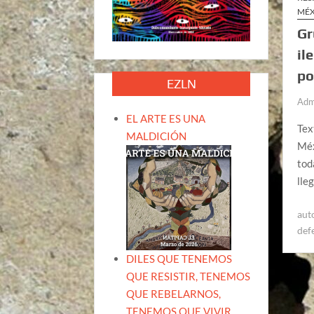
MÉ
Gr
il
po
EZLN
Adm
EL ARTE ES UNA
Tex
MALDICIÓN
Méx
tod
lle
aut
def
DILES QUE TENEMOS
QUE RESISTIR, TENEMOS
QUE REBELARNOS,
TENEMOS QUE VIVIR.