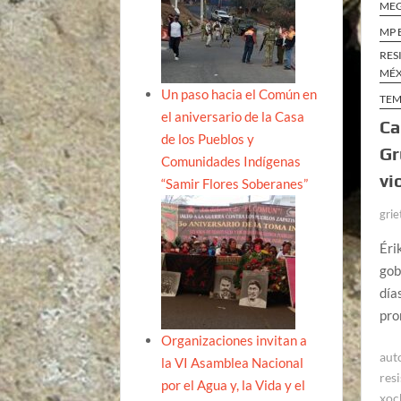
ME
MP 
RES
MÉ
Un paso hacia el Común en
TEM
el aniversario de la Casa
Ca
de los Pueblos y
Gr
Comunidades Indígenas
vi
“Samir Flores Soberanes”
grie
Éri
gob
día
pro
Organizaciones invitan a
aut
la VI Asamblea Nacional
res
por el Agua y, la Vida y el
xoc