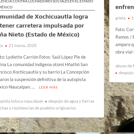
LENCIA CONTRA LUCHADORES SOCIALES EN EL ESTADO
enfren
MÉXICO
munidad de Xochicuautla logra
grieta
1
tener carretera impulsada por
Foto: Cor
ña Nieto (Estado de México)
Ramos / E
amparo qu
ta
21 marzo, 2020
obra vial
to: Lydiette Carrión Fotos: Saúl López Pie de
ina La comunidad indígena otomí Hñathö San
abuso de 
ncisco Xochicuautla y su barrio La Concepción
despojo 
aron la suspensión definitiva de la autopista
ico-Naucalpan. …
LEER MÁS
opista toluca-naucalpan
despojo de agua y tierras
chas y resistencias de pueblos originarios