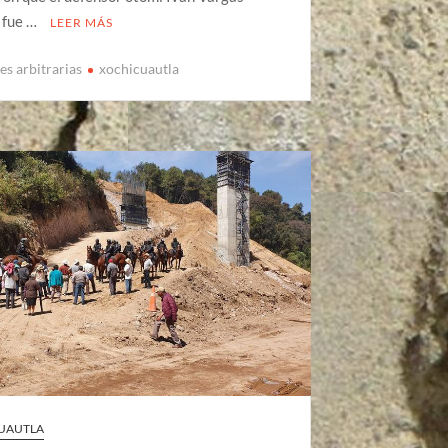
 fue …
LEER MÁS
es arbitrarias
xochicuautla
CUAUTLA