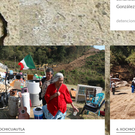
González
detencion
6. XOCHI
XOCHICUAUTLA