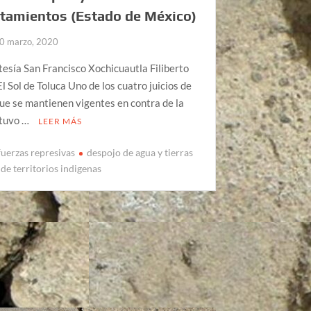
tamientos (Estado de México)
0 marzo, 2020
tesía San Francisco Xochicuautla Filiberto
l Sol de Toluca Uno de los cuatro juicios de
e se mantienen vigentes en contra de la
 tuvo …
LEER MÁS
fuerzas represivas
despojo de agua y tierras
de territorios indigenas