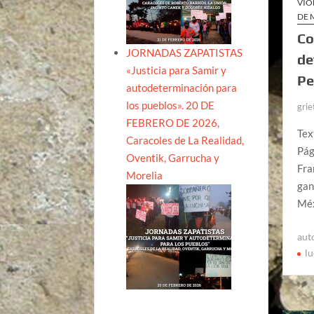
VIO
DE 
Co
JORNADAS ZAPATISTAS
de
«Justicia para Samir y
Pe
autodeterminación para
los pueblos». 20 DE
grie
FEBRERO DE 2026,
Tex
Caracoles de La Realidad,
Pág
Oventik, Garrucha y
Fra
Morelia
gan
Méx
aut
lu