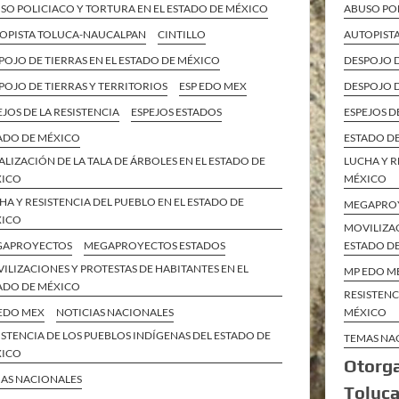
ABUSO POL
SO POLICIACO Y TORTURA EN EL ESTADO DE MÉXICO
AUTOPIST
OPISTA TOLUCA-NAUCALPAN
CINTILLO
DESPOJO D
POJO DE TIERRAS EN EL ESTADO DE MÉXICO
DESPOJO D
POJO DE TIERRAS Y TERRITORIOS
ESP EDO MEX
ESPEJOS D
EJOS DE LA RESISTENCIA
ESPEJOS ESTADOS
ESTADO D
ADO DE MÉXICO
LUCHA Y R
ALIZACIÓN DE LA TALA DE ÁRBOLES EN EL ESTADO DE
MÉXICO
XICO
HA Y RESISTENCIA DEL PUEBLO EN EL ESTADO DE
MEGAPRO
XICO
MOVILIZAC
ESTADO D
GAPROYECTOS
MEGAPROYECTOS ESTADOS
ILIZACIONES Y PROTESTAS DE HABITANTES EN EL
MP EDO M
ADO DE MÉXICO
RESISTENC
MÉXICO
EDO MEX
NOTICIAS NACIONALES
ISTENCIA DE LOS PUEBLOS INDÍGENAS DEL ESTADO DE
TEMAS NA
XICO
Otorga
AS NACIONALES
Toluca