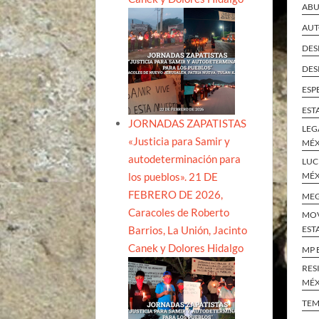
ABU
AUT
DES
DES
ESP
EST
JORNADAS ZAPATISTAS
LEG
«Justicia para Samir y
MÉ
autodeterminación para
LUC
los pueblos». 21 DE
MÉ
FEBRERO DE 2026,
ME
Caracoles de Roberto
MOV
Barrios, La Unión, Jacinto
EST
Canek y Dolores Hidalgo
MP 
RES
MÉ
TEM