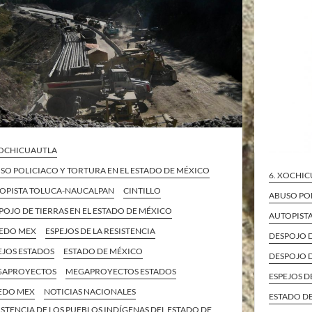
XOCHICUAUTLA
SO POLICIACO Y TORTURA EN EL ESTADO DE MÉXICO
6. XOCHI
OPISTA TOLUCA-NAUCALPAN
CINTILLO
ABUSO POL
POJO DE TIERRAS EN EL ESTADO DE MÉXICO
AUTOPIST
 EDO MEX
ESPEJOS DE LA RESISTENCIA
DESPOJO D
EJOS ESTADOS
ESTADO DE MÉXICO
DESPOJO D
GAPROYECTOS
MEGAPROYECTOS ESTADOS
ESPEJOS D
EDO MEX
NOTICIAS NACIONALES
ESTADO D
ISTENCIA DE LOS PUEBLOS INDÍGENAS DEL ESTADO DE