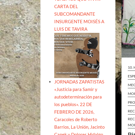
CARTA DEL
SUBCOMANDANTE
INSURGENTE MOISÉS A
LUIS DE TAVIRA
10.
ESP
JORNADAS ZAPATISTAS
ME
«Justicia para Samir y
MO
autodeterminación para
PRO
los pueblos». 22 DE
REC
FEBRERO DE 2026,
Caracoles de Roberto
REC
MO
Barrios, La Unión, Jacinto
Pi
Canek y Dolores Hidalgo