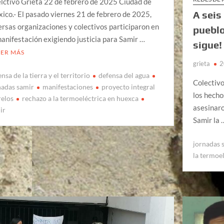
lctivo Grieta 22 de febrero de 2025 Ciudad de
A seis
ico.- El pasado viernes 21 de febrero de 2025,
ersas organizaciones y colectivos participaron en
pueblo
manifestación exigiendo justicia para Samir …
sigue!
EER MÁS
grieta
2
nsa de la tierra y el territorio
defensa del agua
Colectiv
nadas samir
manifestaciones
proyecto integral
los hecho
elos
rechazo a la termoeléctrica en huexca
asesinaro
ir
Samir la
jornadas 
la termoe