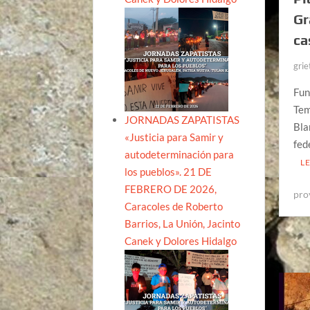
Gr
ca
grie
Fun
Tem
JORNADAS ZAPATISTAS
Bla
«Justicia para Samir y
fed
autodeterminación para
L
los pueblos». 21 DE
FEBRERO DE 2026,
pro
Caracoles de Roberto
Barrios, La Unión, Jacinto
Canek y Dolores Hidalgo