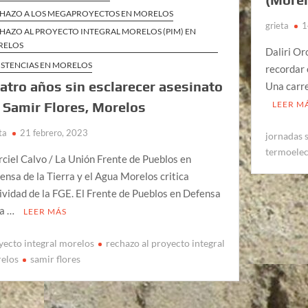
HAZO A LOS MEGAPROYECTOS EN MORELOS
grieta
1
HAZO AL PROYECTO INTEGRAL MORELOS (PIM) EN
RELOS
Daliri Or
ISTENCIAS EN MORELOS
recordar e
atro años sin esclarecer asesinato
Una carre
 Samir Flores, Morelos
LEER M
ta
21 febrero, 2023
jornadas 
termoelec
ciel Calvo / La Unión Frente de Pueblos en
ensa de la Tierra y el Agua Morelos critica
ividad de la FGE. El Frente de Pueblos en Defensa
la …
LEER MÁS
yecto integral morelos
rechazo al proyecto integral
elos
samir flores