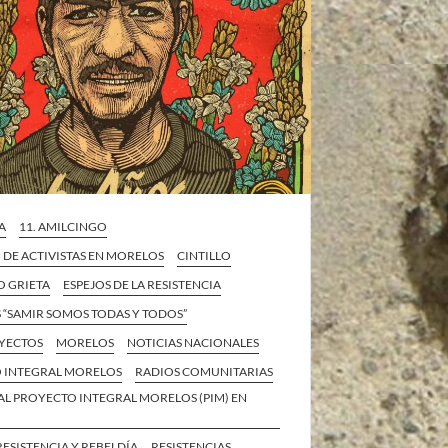
A
11. AMILCINGO
 DE ACTIVISTAS EN MORELOS
CINTILLO
O GRIETA
ESPEJOS DE LA RESISTENCIA
 “SAMIR SOMOS TODAS Y TODOS”
YECTOS
MORELOS
NOTICIAS NACIONALES
 INTEGRAL MORELOS
RADIOS COMUNITARIAS
AL PROYECTO INTEGRAL MORELOS (PIM) EN
RESISTENCIA Y REBELDÍA
RESISTENCIAS