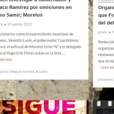
aco Ramírez por omisiones en
Organi
so Samir; Morelos
que Fi
del de
ta
29 agosto, 2023
grieta
9
cionarios como el expresidente municipal de
oac, Valentín Lavín, el gobernador Cuauhtémoc
Redacció
nco, el exfiscal de Morelos Uriel “N” y el delegado
organizac
eral Hugo Erik Flores están en la lista …
Humanos 
EER MÁS
que atrai
LEER M
yecto integral morelos
samir
proyecto 