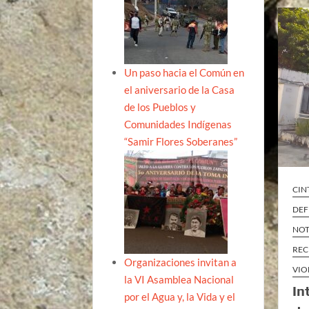
Un paso hacia el Común en
el aniversario de la Casa
de los Pueblos y
Comunidades Indígenas
“Samir Flores Soberanes”
CIN
DEF
NOT
REC
Organizaciones invitan a
VIO
la VI Asamblea Nacional
In
por el Agua y, la Vida y el