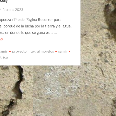
4 febrero, 2023
opoeza / Pie de Página Recorrer para
l porqué de la lucha por la tierra y el agua.
ra en donde lo que se gana es la …
ÁS
samir
proyecto integral morelos
samir
trica