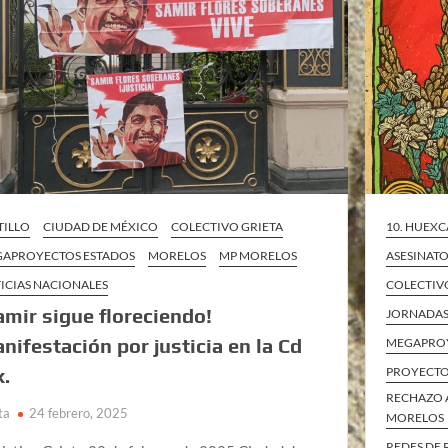
TILLO
CIUDAD DE MÉXICO
COLECTIVO GRIETA
10. HUEXC
APROYECTOS ESTADOS
MORELOS
MP MORELOS
ASESINATO
ICIAS NACIONALES
COLECTIV
amir sigue floreciendo!
JORNADAS
nifestación por justicia en la Cd
MEGAPRO
.
PROYECTO
RECHAZO 
ta
24 febrero, 2025
MORELOS
REDES DE 