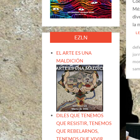
Coe
Méx
div
la 
L
EZLN
defe
EL ARTE ES UNA
jor
MALDICIÓN
mor
sam
DILES QUE TENEMOS
QUE RESISTIR, TENEMOS
QUE REBELARNOS,
TENEMOS QUE VIVIR.