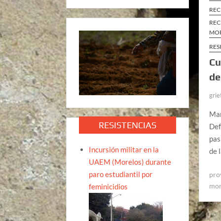
REC
REC
MO
RES
Cu
de
grie
Mar
RESISTENCIAS
Def
pas
Incursión militar en la
de 
UAEM (Morelos) durante
paro estudiantil por
pro
mor
feminicidios