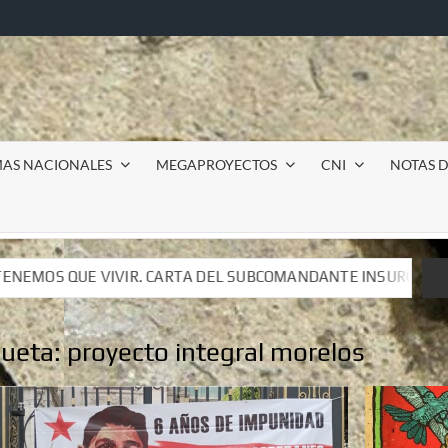
MAS NACIONALES
MEGAPROYECTOS
CNI
NOTAS D
 SUBCOMANDANTE INSURGENTE MOISÉS A LUIS DE TAVIRA
 SUBCOMANDANTE INSURGENTE MOISÉS A LUIS DE TAVIRA
queta:
proyecto integral morelos