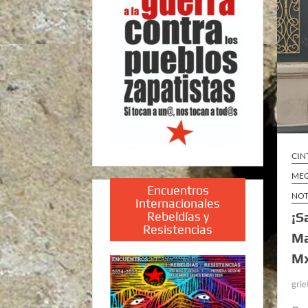
CIN
MEG
Encuentros
NOT
Internacionales
Rebeldías y
¡S
Resistencias
Ma
Mx
grie