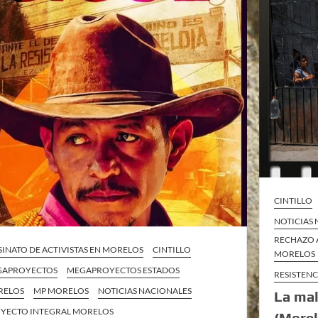
CINTILLO
NOTICIAS
RECHAZO 
SINATO DE ACTIVISTAS EN MORELOS
CINTILLO
MORELOS
GAPROYECTOS
MEGAPROYECTOS ESTADOS
RESISTEN
RELOS
MP MORELOS
NOTICIAS NACIONALES
La mal
YECTO INTEGRAL MORELOS
(Morel