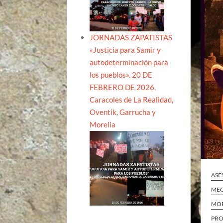
JORNADAS ZAPATISTAS
«Justicia para Samir y
autodeterminación para
los pueblos». 20 DE
FEBRERO DE 2026,
Caracoles de La Realidad,
Oventik, Garrucha y
Morelia
ASE
ME
MO
PRO