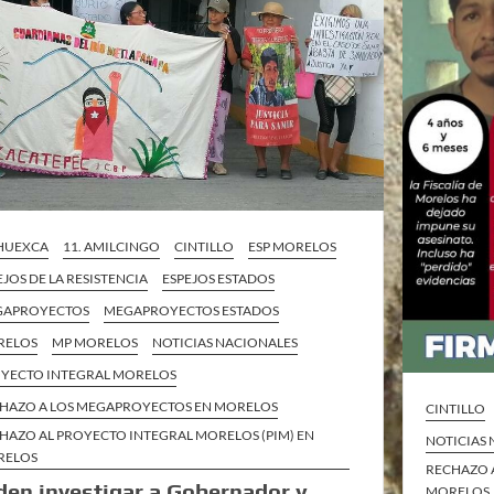
 HUEXCA
11. AMILCINGO
CINTILLO
ESP MORELOS
EJOS DE LA RESISTENCIA
ESPEJOS ESTADOS
GAPROYECTOS
MEGAPROYECTOS ESTADOS
RELOS
MP MORELOS
NOTICIAS NACIONALES
YECTO INTEGRAL MORELOS
HAZO A LOS MEGAPROYECTOS EN MORELOS
CINTILLO
HAZO AL PROYECTO INTEGRAL MORELOS (PIM) EN
NOTICIAS
RELOS
RECHAZO 
den investigar a Gobernador y
MORELOS