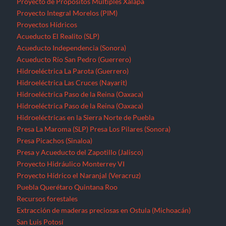
Proyecto de Propósitos Múltiples Xalapa
Proyecto Integral Morelos (PIM)
Proyectos Hídricos
Acueducto El Realito (SLP)
Acueducto Independencia (Sonora)
Acueducto Río San Pedro (Guerrero)
Hidroeléctrica La Parota (Guerrero)
Hidroeléctrica Las Cruces (Nayarit)
Hidroeléctrica Paso de la Reina (Oaxaca)
Hidroeléctrica Paso de la Reina (Oaxaca)
Hidroeléctricas en la Sierra Norte de Puebla
Presa La Maroma (SLP)
Presa Los Pilares (Sonora)
Presa Picachos (Sinaloa)
Presa y Acueducto del Zapotillo (Jalisco)
Proyecto Hidráulico Monterrey VI
Proyecto Hídrico el Naranjal (Veracruz)
Puebla
Querétaro
Quintana Roo
Recursos forestales
Extracción de maderas preciosas en Ostula (Michoacán)
San Luis Potosí