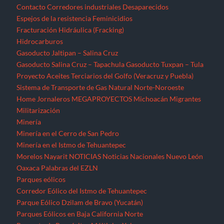
Contacto
Corredores industriales
Desaparecidos
Espejos de la resistencia
Feminicidios
Fracturación Hidráulica (Fracking)
Hidrocarburos
Gasoducto Jaltipan – Salina Cruz
Gasoducto Salina Cruz – Tapachula
Gasoducto Tuxpan – Tula
Proyecto Aceites Terciarios del Golfo (Veracruz y Puebla)
Sistema de Transporte de Gas Natural Norte-Noroeste
Home
Jornaleros
MEGAPROYECTOS
Michoacán
Migrantes
Militarización
Minería
Minería en el Cerro de San Pedro
Minería en el Istmo de Tehuantepec
Morelos
Nayarit
NOTICIAS
Noticias Nacionales
Nuevo León
Oaxaca
Palabras del EZLN
Parques eólicos
Corredor Eólico del Istmo de Tehuantepec
Parque Eólico Dzilam de Bravo (Yucatán)
Parques Eólicos en Baja California Norte