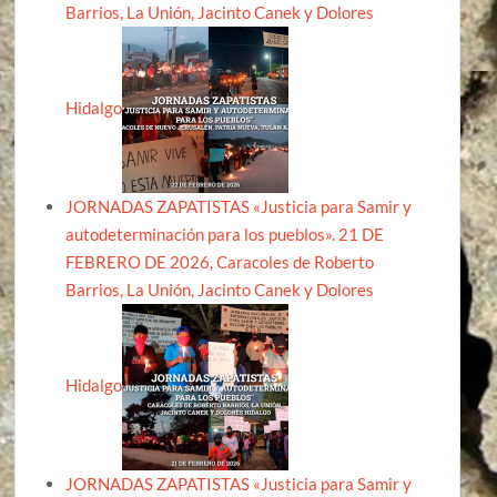
Barrios, La Unión, Jacinto Canek y Dolores
Hidalgo
JORNADAS ZAPATISTAS «Justicia para Samir y
autodeterminación para los pueblos». 21 DE
FEBRERO DE 2026, Caracoles de Roberto
Barrios, La Unión, Jacinto Canek y Dolores
Hidalgo
JORNADAS ZAPATISTAS «Justicia para Samir y