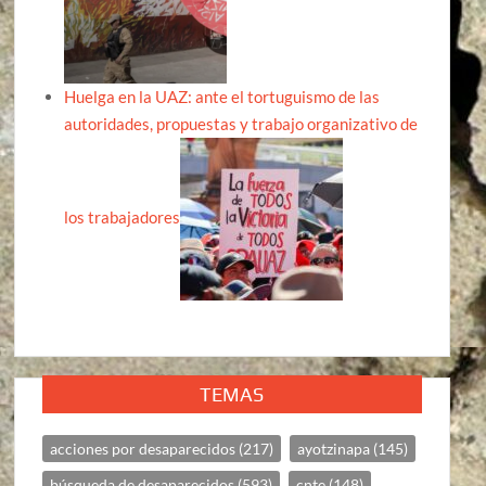
Huelga en la UAZ: ante el tortuguismo de las
autoridades, propuestas y trabajo organizativo de
los trabajadores
TEMAS
acciones por desaparecidos
(217)
ayotzinapa
(145)
búsqueda de desaparecidos
(593)
cnte
(148)