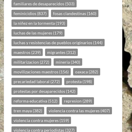
familiares de desaparecidos
(503)
feminicidios
(837)
fosas clandestinas
(160)
la niñez en la tormenta
(193)
luchas de las mujeres
(179)
luchas y resistencias de pueblos originarios
(144)
maestros
(239)
migrantes
(312)
militarizacion
(272)
mineria
(340)
movilizaciones maestros
(156)
oaxaca
(282)
precariedad laboral
(272)
protesta
(198)
protestas por desaparecidos
(142)
reforma educativa
(512)
represion
(289)
tren maya
(382)
violencia contra las mujeres
(407)
violencia contra mujeres
(159)
violencia contra periodistas
(327)