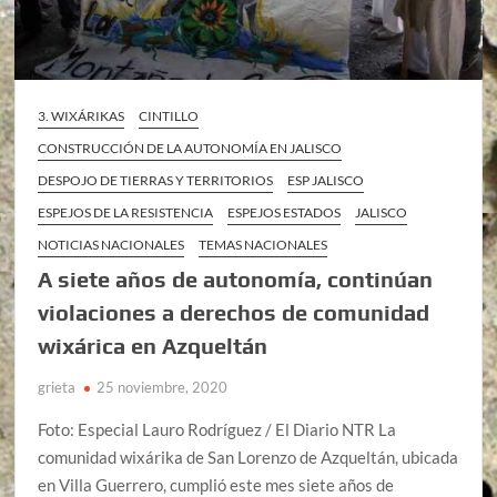
3. WIXÁRIKAS
CINTILLO
CONSTRUCCIÓN DE LA AUTONOMÍA EN JALISCO
DESPOJO DE TIERRAS Y TERRITORIOS
ESP JALISCO
ESPEJOS DE LA RESISTENCIA
ESPEJOS ESTADOS
JALISCO
NOTICIAS NACIONALES
TEMAS NACIONALES
A siete años de autonomía, continúan
violaciones a derechos de comunidad
wixárica en Azqueltán
grieta
25 noviembre, 2020
Foto: Especial Lauro Rodríguez / El Diario NTR La
comunidad wixárika de San Lorenzo de Azqueltán, ubicada
en Villa Guerrero, cumplió este mes siete años de