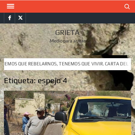
Saltar
Buscar
al
Facebook
Twitter
contenido
GRIETA
Medio para armar
BELARNOS, TENEMOS QUE VIVIR. CARTA DEL SUBCOMANDANTE I
BELARNOS, TENEMOS QUE VIVIR. CARTA DEL SUBCOMANDANTE I
Etiqueta:
espejo 4