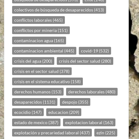
colectivos de búsqueda de desaparecidos
(413)
conflictos laborales
(465)
conflictos por mineria
(151)
contaminacion agua
(165)
contaminacion ambiental
(445)
covid-19
(532)
crisis del agua
(200)
crisis del sector salud
(280)
crisis en el sector salud
(378)
crisis en el sistema educativo
(158)
derechos humanos
(153)
derechos laborales
(480)
desaparecidos
(1131)
despojo
(355)
ecocidio
(147)
educacion
(209)
estado de mexico
(387)
explotacion laboral
(163)
explotación y precariedad laboral
(437)
ezln
(225)