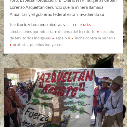
Foto: Especial Redacción / El Diario NTR Indígenas de San
Lorenzo Azqueltán denunció que la minera llamada
Amonitas y el gobierno federal están invadiendo su
territorio y tomando piedras y …
LEER MÁS
afectaciones por minería
defensa del territorio
despojo
de territorios indigenas
espejo 4
lucha contra la minería
protestas pueblos indígenas