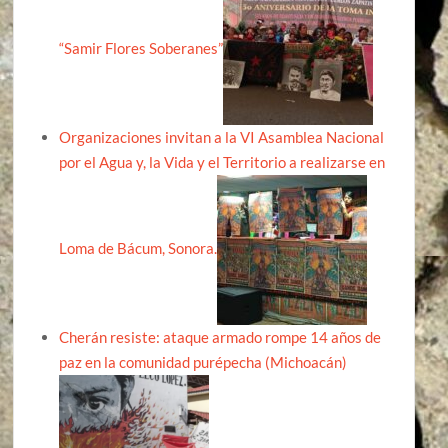
“Samir Flores Soberanes”
Organizaciones invitan a la VI Asamblea Nacional
por el Agua y, la Vida y el Territorio a realizarse en
Loma de Bácum, Sonora.
Cherán resiste: ataque armado rompe 14 años de
paz en la comunidad purépecha (Michoacán)