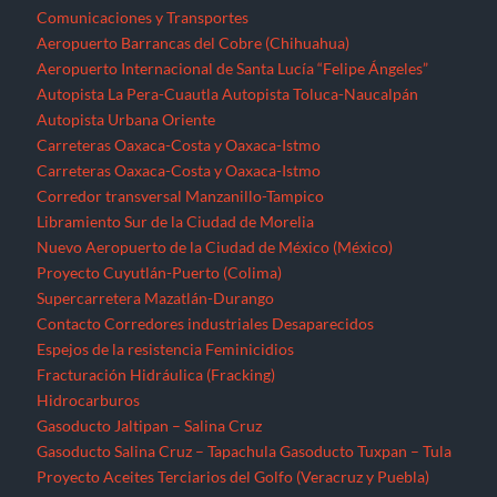
Comunicaciones y Transportes
Aeropuerto Barrancas del Cobre (Chihuahua)
Aeropuerto Internacional de Santa Lucía “Felipe Ángeles”
Autopista La Pera-Cuautla
Autopista Toluca-Naucalpán
Autopista Urbana Oriente
Carreteras Oaxaca-Costa y Oaxaca-Istmo
Carreteras Oaxaca-Costa y Oaxaca-Istmo
Corredor transversal Manzanillo-Tampico
Libramiento Sur de la Ciudad de Morelia
Nuevo Aeropuerto de la Ciudad de México (México)
Proyecto Cuyutlán-Puerto (Colima)
Supercarretera Mazatlán-Durango
Contacto
Corredores industriales
Desaparecidos
Espejos de la resistencia
Feminicidios
Fracturación Hidráulica (Fracking)
Hidrocarburos
Gasoducto Jaltipan – Salina Cruz
Gasoducto Salina Cruz – Tapachula
Gasoducto Tuxpan – Tula
Proyecto Aceites Terciarios del Golfo (Veracruz y Puebla)