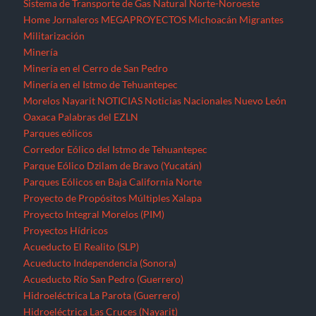
Sistema de Transporte de Gas Natural Norte-Noroeste
Home
Jornaleros
MEGAPROYECTOS
Michoacán
Migrantes
Militarización
Minería
Minería en el Cerro de San Pedro
Minería en el Istmo de Tehuantepec
Morelos
Nayarit
NOTICIAS
Noticias Nacionales
Nuevo León
Oaxaca
Palabras del EZLN
Parques eólicos
Corredor Eólico del Istmo de Tehuantepec
Parque Eólico Dzilam de Bravo (Yucatán)
Parques Eólicos en Baja California Norte
Proyecto de Propósitos Múltiples Xalapa
Proyecto Integral Morelos (PIM)
Proyectos Hídricos
Acueducto El Realito (SLP)
Acueducto Independencia (Sonora)
Acueducto Río San Pedro (Guerrero)
Hidroeléctrica La Parota (Guerrero)
Hidroeléctrica Las Cruces (Nayarit)