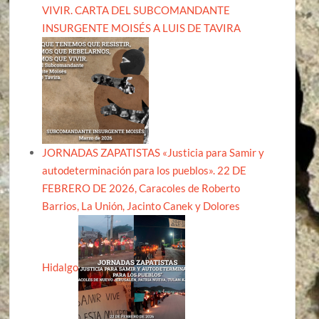
VIVIR. CARTA DEL SUBCOMANDANTE
INSURGENTE MOISÉS A LUIS DE TAVIRA
JORNADAS ZAPATISTAS «Justicia para Samir y
autodeterminación para los pueblos». 22 DE
FEBRERO DE 2026, Caracoles de Roberto
Barrios, La Unión, Jacinto Canek y Dolores
Hidalgo