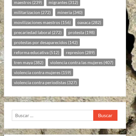
maestros
(239)
migrantes
(312)
militarizacion
(272)
mineria
(340)
movilizaciones maestros
(156)
oaxaca
(282)
precariedad laboral
(272)
protesta
(198)
protestas por desaparecidos
(142)
reforma educativa
(512)
represion
(289)
tren maya
(382)
violencia contra las mujeres
(407)
violencia contra mujeres
(159)
violencia contra periodistas
(327)
Buscar: