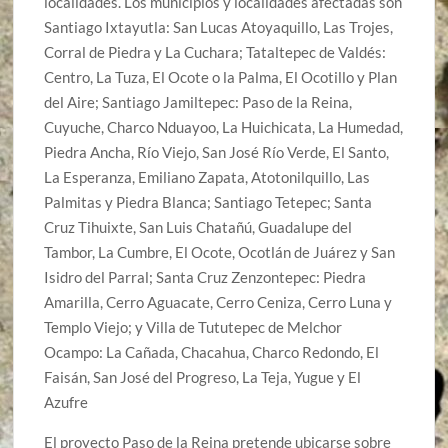
localidades. Los municipios y localidades afectadas son
Santiago Ixtayutla: San Lucas Atoyaquillo, Las Trojes,
Corral de Piedra y La Cuchara; Tataltepec de Valdés:
Centro, La Tuza, El Ocote o la Palma, El Ocotillo y Plan
del Aire; Santiago Jamiltepec: Paso de la Reina,
Cuyuche, Charco Nduayoo, La Huichicata, La Humedad,
Piedra Ancha, Río Viejo, San José Río Verde, El Santo,
La Esperanza, Emiliano Zapata, Atotonilquillo, Las
Palmitas y Piedra Blanca; Santiago Tetepec; Santa
Cruz Tihuixte, San Luis Chatañú, Guadalupe del
Tambor, La Cumbre, El Ocote, Ocotlán de Juárez y San
Isidro del Parral; Santa Cruz Zenzontepec: Piedra
Amarilla, Cerro Aguacate, Cerro Ceniza, Cerro Luna y
Templo Viejo; y Villa de Tututepec de Melchor
Ocampo: La Cañada, Chacahua, Charco Redondo, El
Faisán, San José del Progreso, La Teja, Yugue y El
Azufre
El proyecto Paso de la Reina pretende ubicarse sobre