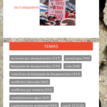
los trabajadores
TEMAS
acciones por desaparecidos
(217)
ayotzinapa
(145)
búsqueda de desaparecidos
(593)
cnte
(148)
colectivos de búsqueda de desaparecidos
(413)
conflictos laborales
(465)
conflictos por mineria
(151)
contaminacion agua
(165)
contaminacion ambiental
(445)
covid-19
(532)