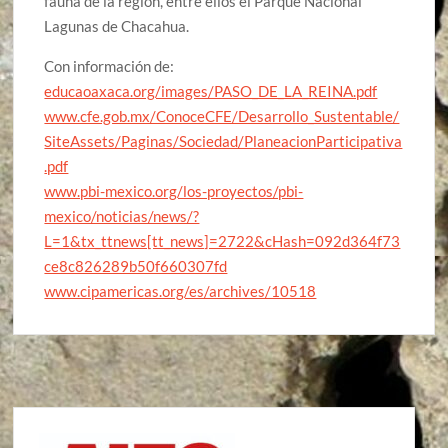
fauna de la región, entre ellos el Parque Nacional
Lagunas de Chacahua.
Con información de:
educaoaxaca.org/images/PASO_DE_LA_REINA.pdf
www.cfe.gob.mx/ConoceCFE/Desarrollo_Sustentable/
SiteAssets/Paginas/Sociedad/PlaneacionParticipativa
.pdf
www.pbi-mexico.org/los-proyectos/pbi-
mexico/noticias/news/?
L=1&tx_ttnews[tt_news]=2722&cHash=092d364f73
ce8c826289b50f660307fd
www.cipamericas.org/es/archives/10518