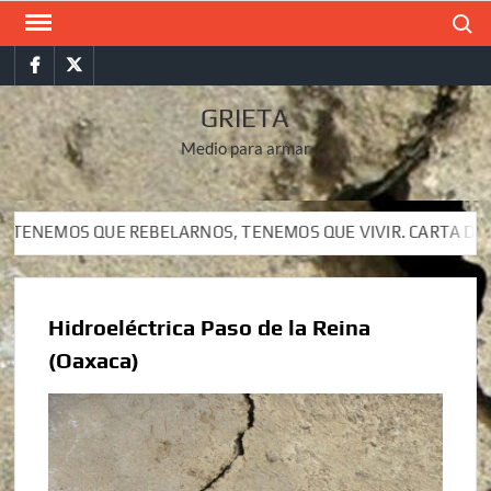
Saltar
Buscar
al
Facebook
Twitter
contenido
GRIETA
Medio para armar
UE REBELARNOS, TENEMOS QUE VIVIR. CARTA DEL SUBCOMAND
UE REBELARNOS, TENEMOS QUE VIVIR. CARTA DEL SUBCOMAND
Hidroeléctrica Paso de la Reina
(Oaxaca)