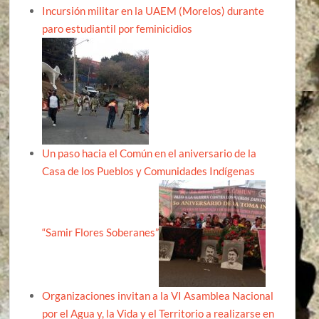
Incursión militar en la UAEM (Morelos) durante
paro estudiantil por feminicidios
Un paso hacia el Común en el aniversario de la
Casa de los Pueblos y Comunidades Indígenas
“Samir Flores Soberanes”
Organizaciones invitan a la VI Asamblea Nacional
por el Agua y, la Vida y el Territorio a realizarse en