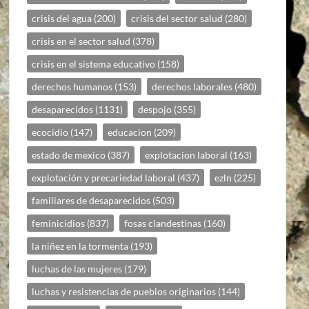
crisis del agua
(200)
crisis del sector salud
(280)
crisis en el sector salud
(378)
crisis en el sistema educativo
(158)
derechos humanos
(153)
derechos laborales
(480)
desaparecidos
(1131)
despojo
(355)
ecocidio
(147)
educacion
(209)
estado de mexico
(387)
explotacion laboral
(163)
explotación y precariedad laboral
(437)
ezln
(225)
familiares de desaparecidos
(503)
feminicidios
(837)
fosas clandestinas
(160)
la niñez en la tormenta
(193)
luchas de las mujeres
(179)
luchas y resistencias de pueblos originarios
(144)