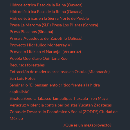
Hidroeléctrica Paso de la Reina (Oaxaca)
Hidroeléctrica Paso de la Reina (Oaxaca)
Hidroeléctricas en la Sierra Norte de Puebla
Presa La Maroma (SLP)
Presa Los Pilares (Sonora)
Presa Picachos (Sinaloa)
Presa y Acueducto del Zapotillo (Jalisco)
Proyecto Hidráulico Monterrey VI
Proyecto Hídrico el Naranjal (Veracruz)
Puebla
Querétaro
Quintana Roo
Recursos forestales
Extracción de maderas preciosas en Ostula (Michoacán)
San Luis Potosí
Seminario “El pensamiento crítico frente a la hidra
capitalista”
Sinaloa
Sonora
Tabasco
Tamaulipas
Tlaxcala
Tren Maya
Veracruz
Violencia contra periodistas
Yucatán
Zacatecas
Zonas de Desarrollo Económico y Social (ZODES) Ciudad de
México
¿Qué es un megaproyecto?